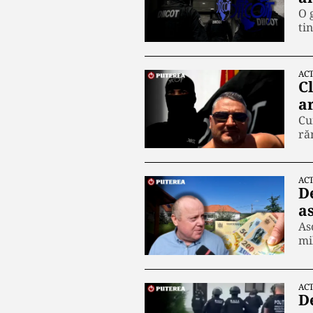
O 
ti
ACT
Cl
a
Cu
ră
ACT
D
a
As
mi
ACT
D