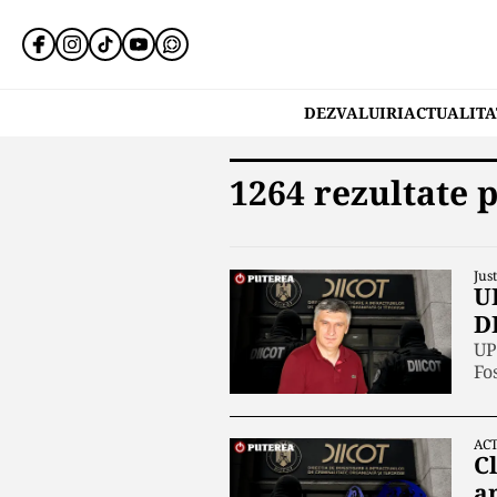
DEZVALUIRI
ACTUALITA
1264 rezultate p
Just
U
D
UP
Fo
ACT
Cl
a