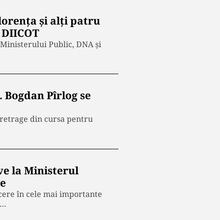
orența și alți patru
a DIICOT
inisterului Public, DNA și
 Bogdan Pîrlog se
 retrage din cursa pentru
ve la Ministerul
te
cere în cele mai importante
,…