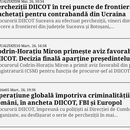
UALITATE
08 Mai. 26, 10:34
rcheziții DIICOT în trei puncte de frontieră
nchetați pentru contrabandă din Ucraina
ocurorii DIICOT Suceava au efectuat percheziții, vineri dim
ecere a frontierei din județele Suceava și Botoșani,…
UALITATE
10 Mart.. 26, 16:58
odrin-Horațiu Miron primește aviz favorab
IICOT. Decizia finală aparține președintelu
ocurorul Codrin-Horațiu Miron a primit aviz favorabil din p
gistraturii (CSM) pentru funcția de procuror-șef al DIICO
itie
05 Mart.. 26, 19:36
perațiune globală împotriva criminalității 
omâni, în ancheta DIICOT, FBI și Europol
ocurorii DIICOT, împreună cu polițiști ai Direcției de Comb
ganizate, au desfășurat o serie de percheziții în mai…