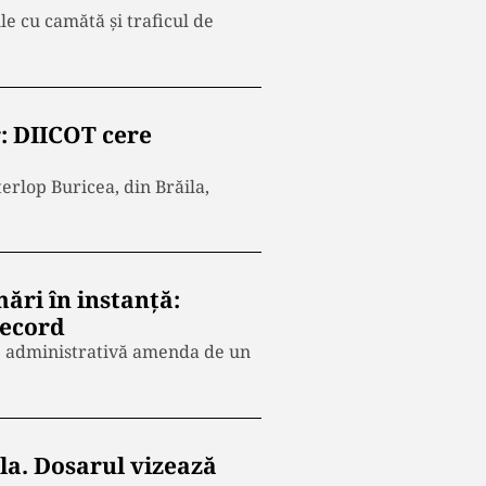
e cu camătă și traficul de
r: DIICOT cere
erlop Buricea, din Brăila,
ări în instanță:
record
ale administrativă amenda de un
la. Dosarul vizează