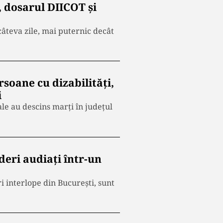
 dosarul DIICOT și
âteva zile, mai puternic decât
soane cu dizabilități,
i
ale au descins marți în județul
deri audiați într-un
 interlope din București, sunt