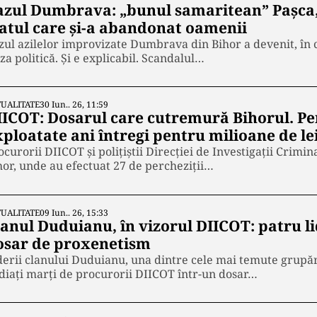
azul Dumbrava: „bunul samaritean” Pașca,
tatul care și-a abandonat oamenii
zul azilelor improvizate Dumbrava din Bihor a devenit, în c
iza politică. Și e explicabil. Scandalul…
UALITATE
30 Iun.. 26, 11:59
IICOT: Dosarul care cutremură Bihorul. Per
ploatate ani întregi pentru milioane de le
ocurorii DIICOT și polițiștii Direcției de Investigații Crimin
hor, unde au efectuat 27 de percheziții…
UALITATE
09 Iun.. 26, 15:33
lanul Duduianu, în vizorul DIICOT: patru li
osar de proxenetism
derii clanului Duduianu, una dintre cele mai temute grupări
diați marți de procurorii DIICOT într-un dosar…