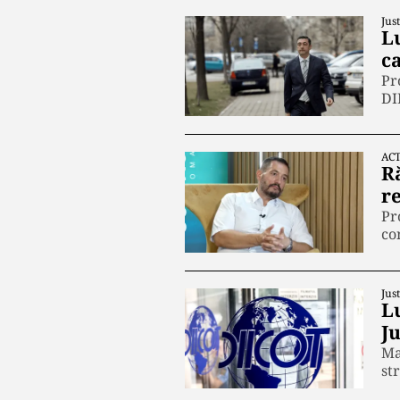
Just
L
c
Pr
DI
ACT
R
r
Pr
co
Just
Lu
J
Ma
st