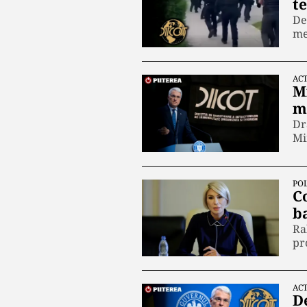
t
De
me
ACT
Mi
m
Dr
Mi
POL
C
b
Ra
pr
ACT
D