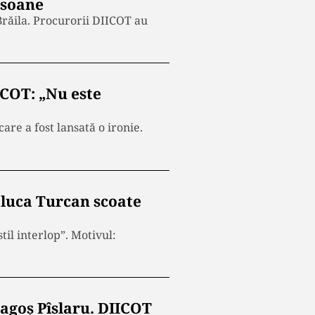
rsoane
Brăila. Procurorii DIICOT au
ICOT: „Nu este
are a fost lansată o ironie.
aluca Turcan scoate
il interlop”. Motivul:
ragoș Pîslaru. DIICOT