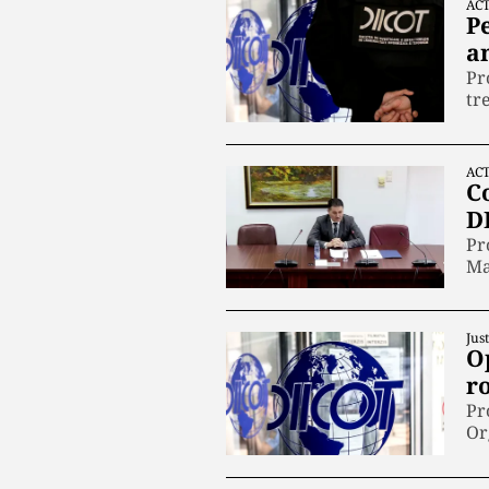
ACT
Pe
a
Pr
tr
ACT
C
D
Pr
Ma
Just
O
r
Pr
Or