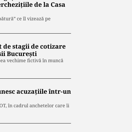
rchezițiile de la Casa
pătură” ce îl vizează pe
de stagii de cotizare
ii București
dea vechime fictivă în muncă
unesc acuzațiile într-un
OT, în cadrul anchetelor care îi