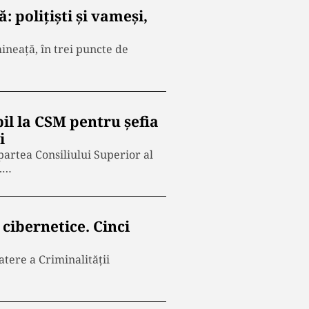
: polițiști și vameși,
ineață, în trei puncte de
il la CSM pentru șefia
i
artea Consiliului Superior al
T.…
cibernetice. Cinci
atere a Criminalității