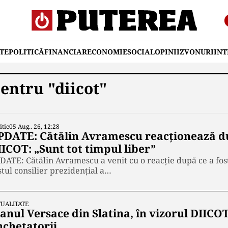
TE
POLITICĂ
FINANCIAR
ECONOMIE
SOCIAL
OPINII
ZVONURI
IN
entru "diicot"
itie
05 Aug.. 26, 12:28
PDATE: Cătălin Avramescu reacționează dup
IICOT: „Sunt tot timpul liber”
DATE: Cătălin Avramescu a venit cu o reacție după ce a fos
stul consilier prezidențial a…
UALITATE
anul Versace din Slatina, în vizorul DIICOT
nchetatorii