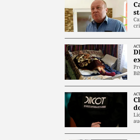
C
s
Ca
cr
ACT
D
ex
Pr
Bi
ACT
C
d
Li
au