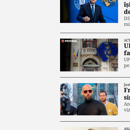
îș
de
DI
mi
ACT
U
fa
UP
pe
Just
Fr
s
An
vi
AN