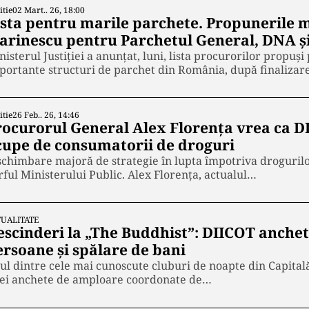
itie
02 Mart.. 26, 18:00
ista pentru marile parchete. Propunerile 
arinescu pentru Parchetul General, DNA ș
nisterul Justiției a anunțat, luni, lista procurorilor propu
portante structuri de parchet din România, după finaliza
itie
26 Feb.. 26, 14:46
rocurorul General Alex Florența vrea ca D
cupe de consumatorii de droguri
schimbare majoră de strategie în lupta împotriva drogurilo
rful Ministerului Public. Alex Florența, actualul…
UALITATE
escinderi la „The Buddhist”: DIICOT anchet
ersoane și spălare de bani
ul dintre cele mai cunoscute cluburi de noapte din Capitală
ei anchete de amploare coordonate de…