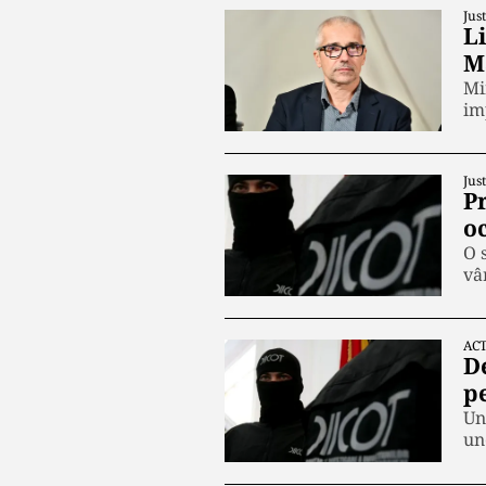
Just
L
M
Mi
im
Just
P
o
O 
vâ
ACT
D
p
Un
un