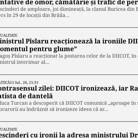
entative de omor, cămătărie și trafic de pe
scinderi de amploare, joi dimineață, la clanul Buricea din 
rs în 29 de locații din Brăila…
UALITATE
nistrul Pîslaru reacționează la ironiile DI
omentul pentru glume”
agoș Pîslaru a reacționat la postarea celor de la DIICOT, în c
nistrul interimar al…
ITICĂ
15 Iul.. 26, 21:31
ontrasensul zilei: DIICOT ironizează, iar R
atista de dantelă
luca Turcan a descoperit că DIICOT comunică „aproape în st
ocurorii au îndrăznit să ironizeze ideea că ar…
UALITATE
escinderi cu ironii la adresa ministrului D