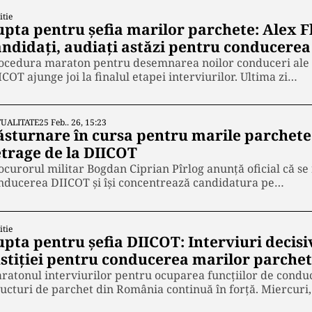
itie
upta pentru șefia marilor parchete: Alex Fl
andidați, audiați astăzi pentru conducere
ocedura maraton pentru desemnarea noilor conduceri ale M
ICOT ajunge joi la finalul etapei interviurilor. Ultima zi…
UALITATE
25 Feb.. 26, 15:23
ăsturnare în cursa pentru marile parchete.
etrage de la DIICOT
ocurorul militar Bogdan Ciprian Pîrlog anunță oficial că se
nducerea DIICOT și își concentrează candidatura pe…
itie
pta pentru șefia DIICOT: Interviuri decisi
ustiției pentru conducerea marilor parche
ratonul interviurilor pentru ocuparea funcțiilor de condu
ructuri de parchet din România continuă în forță. Miercuri