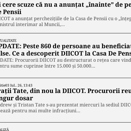
i cere scuze că nu a anunțat „înainte” de pe
 Pensii
ICOT a anunțat perchezițiile de la Casa de Pensii cu o „înțe
nistrul interimar al Muncii,…
UALITATE
PDATE: Peste 860 de persoane au beneficiat 
lse. Ce a descoperit DIICOT la Casa De Pens
DATE: Procurorii DIICOT au destructurat o rețea care vin
ntru sume cuprinse între 15.000 și 50.000…
itie
03 Iul.. 26, 13:43
ații Tate, din nou la DIICOT. Procurorii re
ingur dosar
drew și Tristan Tate s-au prezentat miercuri la sediul DIIC
zează pentru mai multe infracțiuni…
ALIZĂ