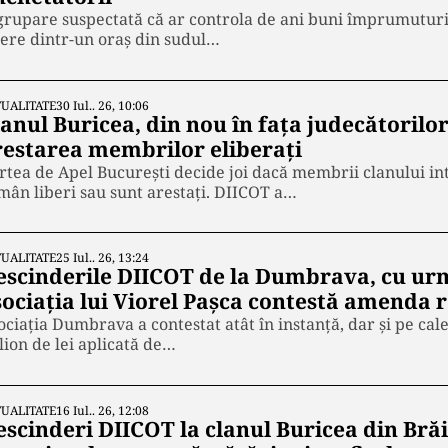
grupare suspectată că ar controla de ani buni împrumuturil
nere dintr-un oraș din sudul…
UALITATE
30 Iul.. 26, 10:06
anul Buricea, din nou în fața judecătorilo
restarea membrilor eliberați
rtea de Apel București decide joi dacă membrii clanului int
mân liberi sau sunt arestați. DIICOT a…
UALITATE
25 Iul.. 26, 13:24
escinderile DIICOT de la Dumbrava, cu urm
sociația lui Viorel Pașca contestă amenda 
ociația Dumbrava a contestat atât în instanță, dar și pe c
lion de lei aplicată de…
UALITATE
16 Iul.. 26, 12:08
escinderi DIICOT la clanul Buricea din Brăi