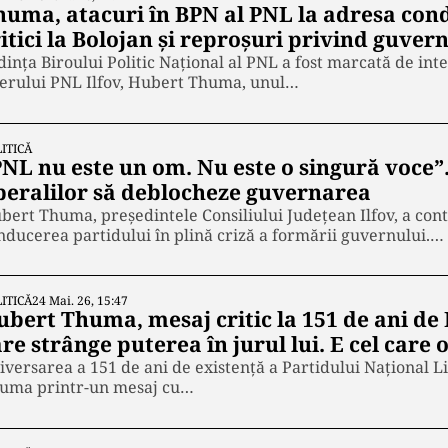
huma, atacuri în BPN al PNL la adresa cond
itici la Bolojan și reproșuri privind guver
dința Biroului Politic Național al PNL a fost marcată de int
derului PNL Ilfov, Hubert Thuma, unul…
ITICĂ
PNL nu este un om. Nu este o singură voce
iberalilor să deblocheze guvernarea
bert Thuma, președintele Consiliului Județean Ilfov, a cont
nducerea partidului în plină criză a formării guvernului.…
ITICĂ
24 Mai. 26, 15:47
bert Thuma, mesaj critic la 151 de ani de 
re strânge puterea în jurul lui. E cel care 
iversarea a 151 de ani de existență a Partidului Național L
uma printr-un mesaj cu…