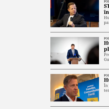
POL
S
în
Hu
pa
POL
H
pl
Pr
Gu
POL
H
În
te