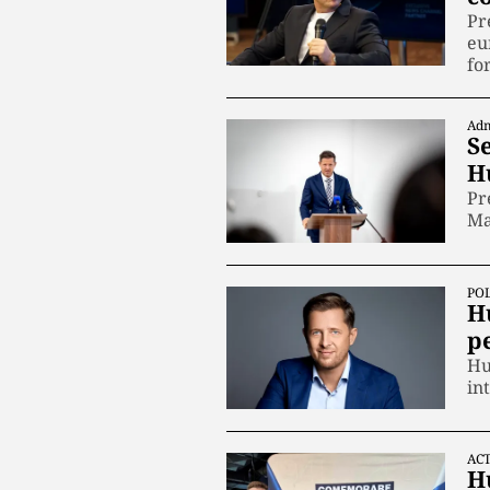
Pr
eu
fo
Adm
S
H
Pr
Ma
POL
H
pe
Hu
in
ACT
H