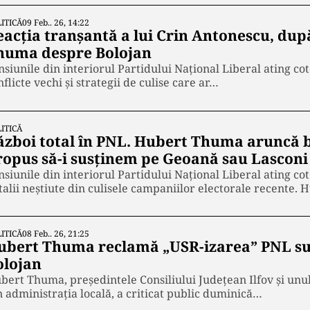
ITICĂ
09 Feb.. 26, 14:22
eacția tranșantă a lui Crin Antonescu, după
huma despre Bolojan
nsiunile din interiorul Partidului Național Liberal ating co
nflicte vechi și strategii de culise care ar…
ITICĂ
ăzboi total în PNL. Hubert Thuma aruncă 
ropus să-i susținem pe Geoană sau Lasconi 
nsiunile din interiorul Partidului Național Liberal ating co
talii neștiute din culisele campaniilor electorale recente.
ITICĂ
08 Feb.. 26, 21:25
ubert Thuma reclamă „USR-izarea” PNL sub
olojan
bert Thuma, președintele Consiliului Județean Ilfov și unul 
n administrația locală, a criticat public duminică…