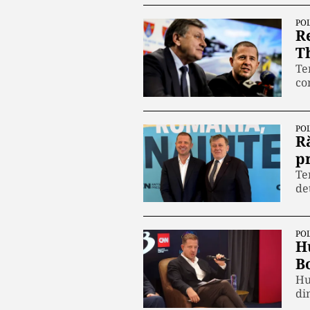
POL
R
T
Te
co
POL
R
p
Te
de
POL
H
B
Hu
di