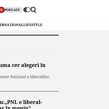
PODCAST
TERNAȚIONAL
LIFESTYLE
ma cer alegeri în
ent Național a liberalilor,
:„PNL e liberal-
ar în meniu”