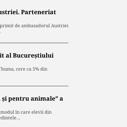
triei. Parteneriat
t primit de ambasadorul Austriei
…
t al Bucureștiului
t Thuma, cere ca 5% din
și pentru animale” a
 modul în care elevii din
edintele…