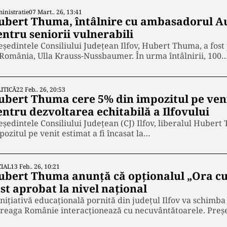
inistratie
07 Mart.. 26, 13:41
ubert Thuma, întâlnire cu ambasadorul Aus
entru seniorii vulnerabili
eședintele Consiliului Județean Ilfov, Hubert Thuma, a fos
 România, Ulla Krauss-Nussbaumer. În urma întâlnirii, 100
ITICĂ
22 Feb.. 26, 20:53
ubert Thuma cere 5% din impozitul pe veni
entru dezvoltarea echitabilă a Ilfovului
eşedintele Consiliului Judeţean (CJ) Ilfov, liberalul Huber
pozitul pe venit estimat a fi încasat la…
IAL
13 Feb.. 26, 10:21
ubert Thuma anunţă că opționalul „Ora cu 
st aprobat la nivel național
inițiativă educațională pornită din județul Ilfov va schimba
treaga Românie interacționează cu necuvântătoarele. Preș