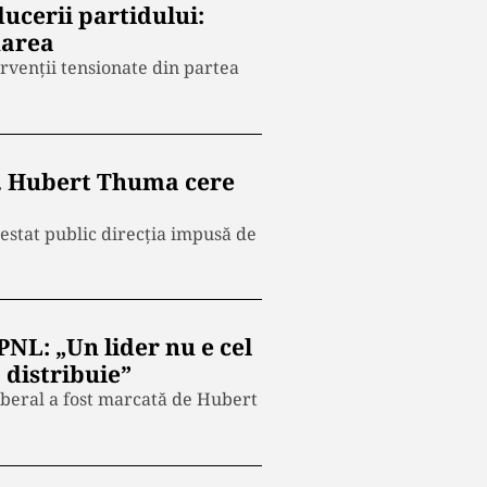
ucerii partidului:
narea
ervenții tensionate din partea
”. Hubert Thuma cere
estat public direcția impusă de
PNL: „Un lider nu e cel
o distribuie”
iberal a fost marcată de Hubert