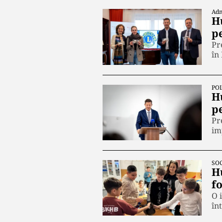
Adm
H
p
Pr
în
POL
H
p
Pr
im
SOC
H
fo
O 
în