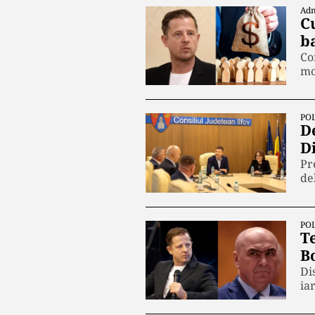
Adm
Cu
b
Co
mo
POL
D
D
Pr
de
POL
T
Bo
Di
ia