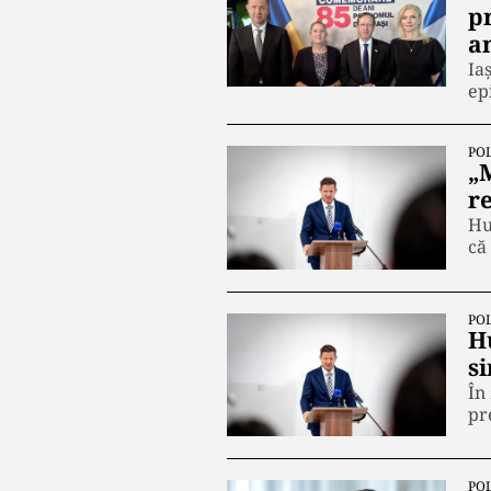
p
a
Ia
ep
POL
„
r
Hu
că
POL
H
s
În
pr
POL