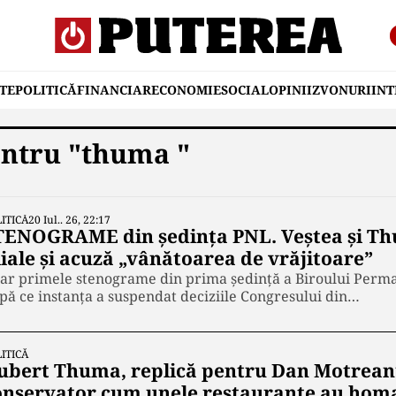
TE
POLITICĂ
FINANCIAR
ECONOMIE
SOCIAL
OPINII
ZVONURI
IN
entru "thuma "
ITICĂ
20 Iul.. 26, 22:17
TENOGRAME din ședința PNL. Veștea și Thu
liale și acuză „vânătoarea de vrăjitoare”
ar primele stenograme din prima ședință a Biroului Perman
pă ce instanța a suspendat deciziile Congresului din…
ITICĂ
ubert Thuma, replică pentru Dan Motreanu
onservator cum unele restaurante au hom