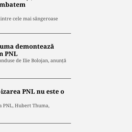
combatem
 dintre cele mai sângeroase
 Thuma demontează
in PNL
nduse de Ilie Bolojan, anunță
izarea PNL nu este o
efia PNL, Hubert Thuma,