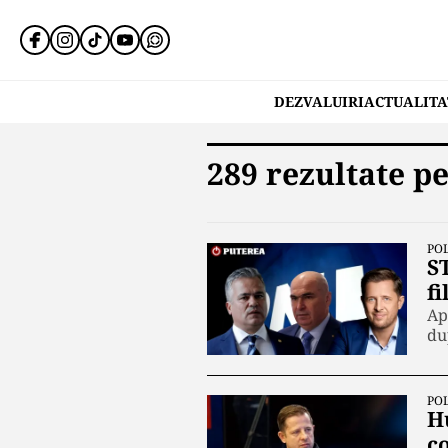
DEZVALUIRI
ACTUALITA
289 rezultate p
POL
S
fi
Ap
du
POL
H
c