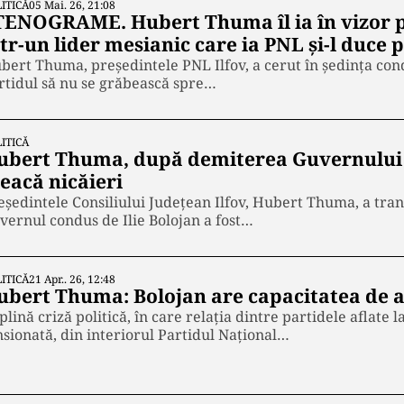
ITICĂ
05 Mai. 26, 21:08
TENOGRAME. Hubert Thuma îl ia în vizor p
tr-un lider mesianic care ia PNL și-l duce 
bert Thuma, președintele PNL Ilfov, a cerut în ședința cond
rtidul să nu se grăbească spre…
ITICĂ
ubert Thuma, după demiterea Guvernului 
eacă nicăieri
eședintele Consiliului Județean Ilfov, Hubert Thuma, a tr
vernul condus de Ilie Bolojan a fost…
ITICĂ
21 Apr.. 26, 12:48
ubert Thuma: Bolojan are capacitatea de a 
 plină criză politică, în care relația dintre partidele aflate
nsionată, din interiorul Partidul Național…