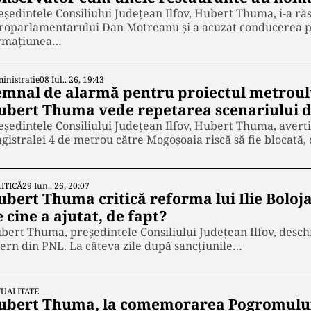
eședintele Consiliului Județean Ilfov, Hubert Thuma, i-a ră
roparlamentarului Dan Motreanu și a acuzat conducerea pa
rmațiunea…
inistratie
08 Iul.. 26, 19:43
emnal de alarmă pentru proiectul metroul
ubert Thuma vede repetarea scenariului d
eședintele Consiliului Județean Ilfov, Hubert Thuma, avert
gistralei 4 de metrou către Mogoșoaia riscă să fie blocată,
ITICĂ
29 Iun.. 26, 20:07
ubert Thuma critică reforma lui Ilie Boloja
 cine a ajutat, de fapt?
bert Thuma, președintele Consiliului Județean Ilfov, desch
tern din PNL. La câteva zile după sancțiunile…
UALITATE
ubert Thuma, la comemorarea Pogromului de