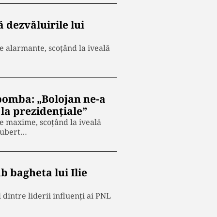
 dezvăluirile lui
te alarmante, scoțând la iveală
bomba: „Bolojan ne-a
la prezidențiale”
te maxime, scoțând la iveală
 Hubert…
 bagheta lui Ilie
dintre liderii influenți ai PNL