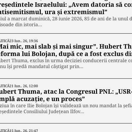
reședintele Israelului: „Avem datoria să 
ntisemitismul, ura și extremismul”
șiul a marcat duminică, 28 iunie 2026, 85 de ani de la unul
isoade din istoria…
ITICĂ
23 Iun.. 26, 19:36
Mai mic, mai slab și mai singur”. Hubert
eforma lui Bolojan, după ce a fost exclus d
bert Thuma, exclus în urma deciziei conducerii centrale co
 nu își predă mandatul câștigat prin…
ITICĂ
21 Iun.. 26, 12:00
ubert Thuma, atac la Congresul PNL: „USR-
implă acuzație, e un proces”
 ziua în care Ilie Bolojan își validează un nou mandat la ș
eședintele Consiliului Județean Ilfov…
ITICĂ
15 Iun.. 26, 21:47