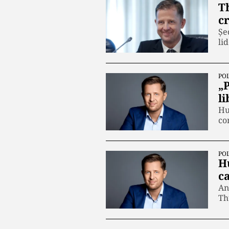
T
cr
Șe
li
POL
„
l
Hu
co
POL
Hu
ca
An
Th