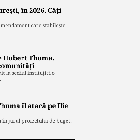
ești, în 2026. Câți
 amendament care stabilește
de Hubert Thuma.
 comunități
 la sediul instituției o
…
huma îl atacă pe Ilie
 în jurul proiectului de buget,