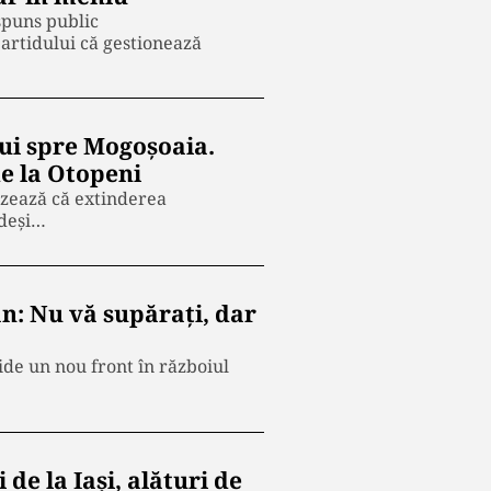
spuns public
rtidului că gestionează
ui spre Mogoșoaia.
e la Otopeni
izează că extinderea
 deși…
n: Nu vă supărați, dar
ide un nou front în războiul
 la Iași, alături de