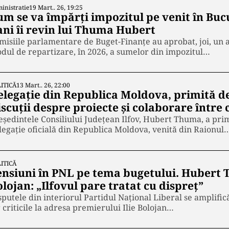
inistratie
19 Mart.. 26, 19:25
m se va împărți impozitul pe venit în Bucur
ani îi revin lui Thuma Hubert
misiile parlamentare de Buget-Finanțe au aprobat, joi, un
dul de repartizare, în 2026, a sumelor din impozitul…
ITICĂ
13 Mart.. 26, 22:00
elegație din Republica Moldova, primită 
iscuții despre proiecte și colaborare între
eședintele Consiliului Județean Ilfov, Hubert Thuma, a primit
legație oficială din Republica Moldova, venită din Raionul
ITICĂ
ensiuni în PNL pe tema bugetului. Hubert T
lojan: „Ilfovul pare tratat cu dispreț”
sputele din interiorul Partidul Național Liberal se amplifică
r criticile la adresa premierului Ilie Bolojan…