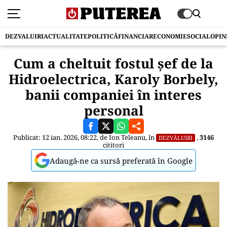
DEZVALUIRI
ACTUALITATE
POLITICĂ
FINANCIAR
ECONOMIE
SOCIAL
OPIN
Cum a cheltuit fostul șef de la
Hidroelectrica, Karoly Borbely,
banii companiei în interes
personal
Publicat: 12 ian. 2026, 08:22, de
Ion Teleanu
, în
,
3146
DEZVĂLUIRI
cititori
Adaugă-ne ca sursă preferată în Google