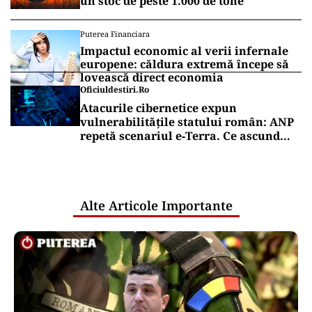
un stoc de peste 1.000 de tone
Puterea Financiara
Impactul economic al verii infernale
europene: căldura extremă începe să
lovească direct economia
Oficiuldestiri.ro
Atacurile cibernetice expun
vulnerabilitățile statului român: ANP
repetă scenariul e‑Terra. Ce ascund
comunicările oficiale și cine răspunde
pentru mentenanța IT a instituțiilor
publice
Alte Articole Importante