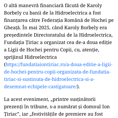
O altă manevră financiară făcută de Karoly
Borbely cu banii de la Hidroelectrica a fost
finanțarea către Federația Română de Hochei pe
Gheață. În mai 2025, când Karoly Borbely era
președintele Directoratului de la Hidroelectrica,
Fundația Țiriac a organizat cea de-a doua ediție
a Ligii de Hochei pentru Copii, cu, atenție,
sprijinul Hidroelectrica
(
https://fundatiaiontiriac.ro/
a-doua-editie-a-ligii-
de-
hochei-pentru-copii-
organizata-de-fundatia-
tiriac-
si-sustinuta-de-
hidroelectrica-si-a-
desemnat-
echipele-castigatoare/
).
La acest eveniment, „printre susținătorii
prezenți în tribune, s-a numărat și domnul Ion
Țiriac”, iar „festivitățile de premiere au fost