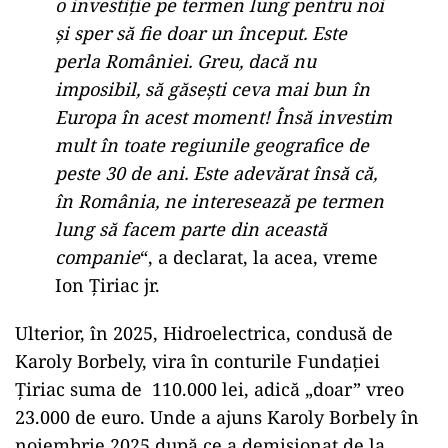
o investiţie pe termen lung pentru noi
şi sper să fie doar un început. Este
perla României. Greu, dacă nu
imposibil, să găseşti ceva mai bun în
Europa în acest moment! Însă investim
mult în toate regiunile geografice de
peste 30 de ani. Este adevărat însă că,
în România, ne interesează pe termen
lung să facem parte din această
companie
“, a declarat, la acea, vreme
Ion Ţiriac jr.
Ulterior, în 2025, Hidroelectrica, condusă de
Karoly Borbely, vira în conturile Fundației
Țiriac suma de 110.000 lei, adică „doar” vreo
23.000 de euro. Unde a ajuns Karoly Borbely în
noiembrie 2025 după ce a demisionat de la