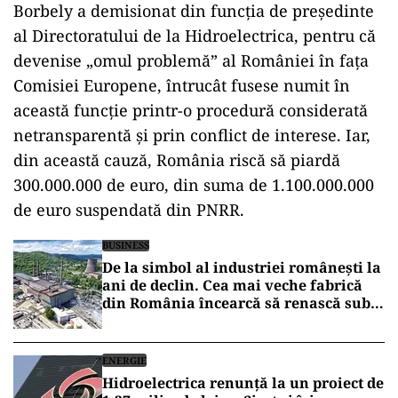
Borbely a demisionat din funcția de președinte
al Directoratului de la Hidroelectrica, pentru că
devenise „omul problemă” al României în fața
Comisiei Europene, întrucât fusese numit în
această funcție printr-o procedură considerată
netransparentă și prin conflict de interese. Iar,
din această cauză, România riscă să piardă
300.000.000 de euro, din suma de 1.100.000.000
de euro suspendată din PNRR.
BUSINESS
De la simbol al industriei românești la
ani de declin. Cea mai veche fabrică
din România încearcă să renască sub
umbrela Hidroelectrica
ENERGIE
Hidroelectrica renunță la un proiect de