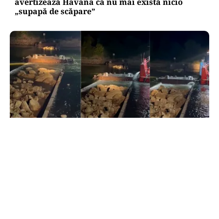
avertizează Havana că nu mai există nicio
„supapă de scăpare”
ACTUALITATE
Primele două barje, scufundate cu succes în
Dunăre. Radu Miruță: „Este o procedură lentă
pentru a se așeza cât mai bine”