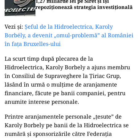
1,27 miliarde lei pe Siret și își
repoziționează strategia investițională
Vezi și:
Șeful de la Hidroelectrica, Karoly
Borbély, a devenit „omul-problemă” al României
în fața Bruxelles-ului
La scurt timp după plecarea de la
Hidroelectrica, Karoly Borbely a ajuns membru
în Consiliul de Supraveghere la Țiriac Grup,
lăsând în urmă o mulțime de aranjamente
financiare, făcute pe banii companiei, pentru
anumite interese personale.
Printre aranjamentele personale „țesute” de
Karoly Borbely pe banii de la Hidroelectrica se
numără și sponsorizările către Federația