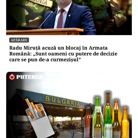
APĂRARE
Radu Miruță acuză un blocaj în Armata
Română: „Sunt oameni cu putere de decizie
care se pun de-a curmezișul”