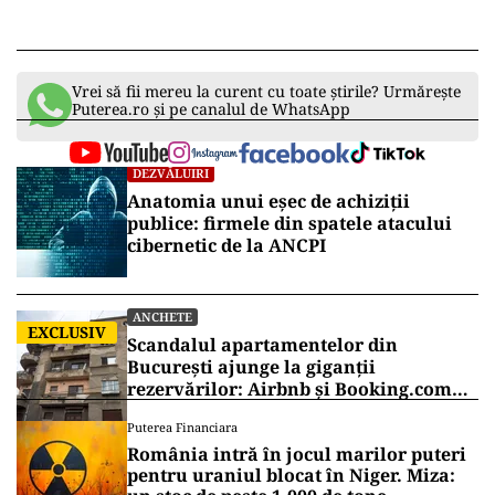
Vrei să fii mereu la curent cu toate știrile? Urmărește
Puterea.ro și pe canalul de WhatsApp
DEZVĂLUIRI
Anatomia unui eșec de achiziții
publice: firmele din spatele atacului
cibernetic de la ANCPI
ANCHETE
EXCLUSIV
Scandalul apartamentelor din
București ajunge la giganții
rezervărilor: Airbnb și Booking.com
anunță măsuri și cer respectarea legii
Puterea Financiara
România intră în jocul marilor puteri
pentru uraniul blocat în Niger. Miza: