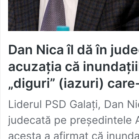
Dan Nica îl dă în jud
acuzația că inundații
„diguri” (iazuri) care
Liderul PSD Galați, Dan Nic
judecată pe președintele
acesta a afirmat că inundaț