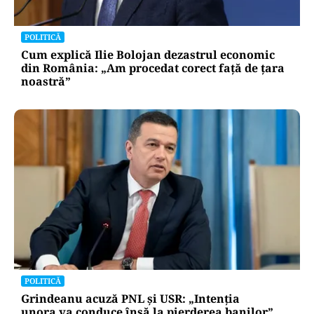
POLITICĂ
Cum explică Ilie Bolojan dezastrul economic
din România: „Am procedat corect față de țara
noastră”
POLITICĂ
Grindeanu acuză PNL și USR: „Intenția
unora va conduce însă la pierderea banilor”