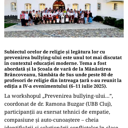
Subiectul orelor de religie și legătura lor cu
prevenirea bullying-ului este unul tot mai discutat
în contextul educației moderne. Tema a fost
abordată și la Școala de vară de la Mânăstirea
Brâncoveanu, Sâmbăta de Sus unde peste 80 de
profesori de religie din întreaga țară s‑au reunit la
ediția a IV‑a evenimentului (6–11 iulie 2025).
La workshopul „Prevenirea bullying‑ului…”,
coordonat de dr. Ramona Buzgar (UBB Cluj),
participanții au exersat tehnici de empatie,
compasiune și auto‑cunoaștere – cheia
identificării și soluționării conflictelor în clase.