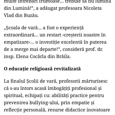
multe întrebări frumoase… trebuie să fiu lumină
din Lumină!”, a adăugat profesoara Nicoleta
Vlad din Buzău.
„Școala de vară… a fost o experiență
extraordinară… un restart ‹creșterii noastre în
empatizare›… o investiție excelentă în puterea
de a merge mai departe!”, consideră prof. dr.
insp. Elena Cocârla din Brăila.
O educație religioasă revitalizată
La finalul Școlii de vară, profesorii mărturisesc
că s‑au întors acasă îmbogățiți profesional și
spiritual, echipați cu: abilități practice pentru
prevenirea bullying‑ului, prin empatie și
reflecție personală, resurse didactice inovatoare