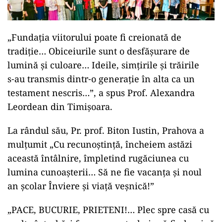
„Fundația viitorului poate fi creionată de
tradiție… Obiceiurile sunt o desfășurare de
lumină și culoare… Ideile, simțirile și trăirile
s‑au transmis dintr‑o generație în alta ca un
testament nescris…”, a spus Prof. Alexandra
Leordean din Timișoara.
La rândul său, Pr. prof. Biton Iustin, Prahova a
mulțumit „Cu recunoștință, încheiem astăzi
această întâlnire, împletind rugăciunea cu
lumina cunoașterii… Să ne fie vacanța și noul
an școlar Înviere și viață veșnică!”
„PACE, BUCURIE, PRIETENI!… Plec spre casă cu