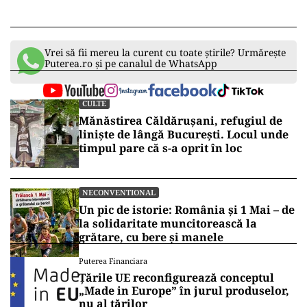
Vrei să fii mereu la curent cu toate știrile? Urmărește
Puterea.ro și pe canalul de WhatsApp
CULTE
Mănăstirea Căldărușani, refugiul de
liniște de lângă București. Locul unde
timpul pare că s-a oprit în loc
NECONVENTIONAL
Un pic de istorie: România și 1 Mai – de
la solidaritate muncitorească la
grătare, cu bere și manele
Puterea Financiara
Țările UE reconfigurează conceptul
„Made in Europe” în jurul produselor,
nu al țărilor