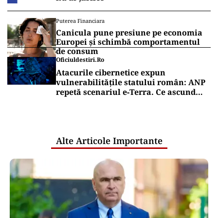
Puterea Financiara
Canicula pune presiune pe economia
Europei și schimbă comportamentul
de consum
Oficiuldestiri.ro
Atacurile cibernetice expun
vulnerabilitățile statului român: ANP
repetă scenariul e‑Terra. Ce ascund
comunicările oficiale și cine răspunde
pentru mentenanța IT a instituțiilor
publice
Alte Articole Importante