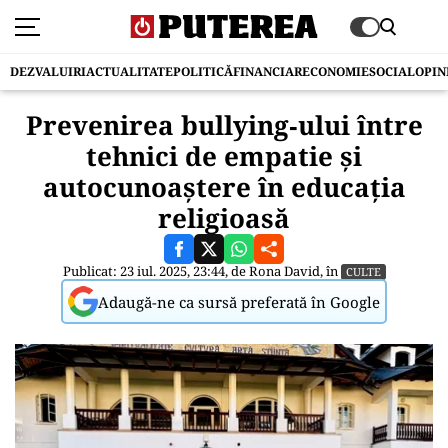
DEZVALUIRI
ACTUALITATE
POLITICĂ
FINANCIAR
ECONOMIE
SOCIAL
OPIN
Prevenirea bullying‑ului între
tehnici de empatie și
autocunoaștere în educația
religioasă
Publicat: 23 iul. 2025, 23:44, de
Rona David
, în
CULTE
Adaugă-ne ca sursă preferată în Google