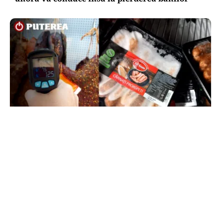
ACTUALITATE
Amenzi ANPC de peste 300.000 de lei la Bâlea
Lac: produse expirate, frigidere ruginite și
produse din carne și lapte, lăsate la soare
TOS
Politica Cookies
Protecția Datelor Personale
Despre Noi
Publicitate
Echipa