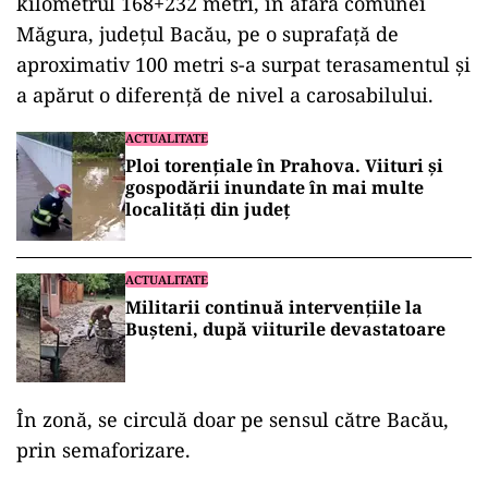
kilometrul 168+232 metri, în afara comunei
Măgura, județul Bacău, pe o suprafață de
aproximativ 100 metri s-a surpat terasamentul și
a apărut o diferență de nivel a carosabilului.
ACTUALITATE
Ploi torențiale în Prahova. Viituri și
gospodării inundate în mai multe
localități din județ
ACTUALITATE
Militarii continuă intervențiile la
Bușteni, după viiturile devastatoare
În zonă, se circulă doar pe sensul către Bacău,
prin semaforizare.