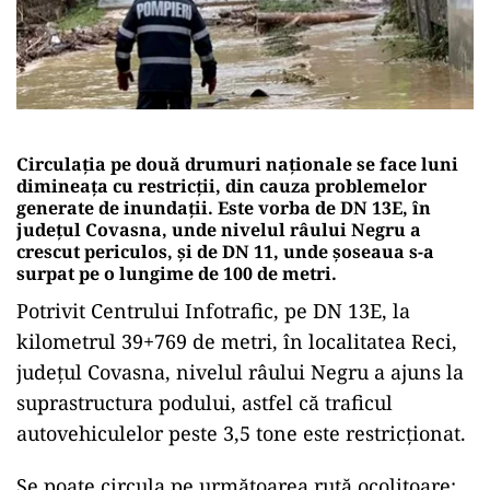
Circulația pe două drumuri naționale se face luni
dimineața cu restricții, din cauza problemelor
generate de inundații. Este vorba de DN 13E, în
județul Covasna, unde nivelul râului Negru a
crescut periculos, și de DN 11, unde șoseaua s-a
surpat pe o lungime de 100 de metri.
Potrivit Centrului Infotrafic, pe DN 13E, la
kilometrul 39+769 de metri, în localitatea Reci,
județul Covasna, nivelul râului Negru a ajuns la
suprastructura podului, astfel că traficul
autovehiculelor peste 3,5 tone este restricționat.
Se poate circula pe următoarea rută ocolitoare: