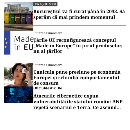
ORAȘUL MEU
Bucureștiul va fi curat până în 2033. Să
sperăm că mai prindem momentul
Puterea Financiara
Țările UE reconfigurează conceptul
„Made in Europe” în jurul produselor,
nu al țărilor
Puterea Financiara
Canicula pune presiune pe economia
Europei și schimbă comportamentul
de consum
Oficiuldestiri.ro
Atacurile cibernetice expun
vulnerabilitățile statului român: ANP
repetă scenariul e‑Terra. Ce ascund
comunicările oficiale și cine răspunde
pentru mentenanța IT a instituțiilor
publice