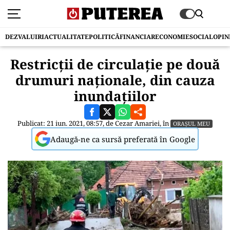
DEZVALUIRI
ACTUALITATE
POLITICĂ
FINANCIAR
ECONOMIE
SOCIAL
OPIN
Restricții de circulație pe două
drumuri naționale, din cauza
inundațiilor
Publicat: 21 iun. 2021, 08:57, de
Cezar Amariei
, în
ORAȘUL MEU
Adaugă-ne ca sursă preferată în Google