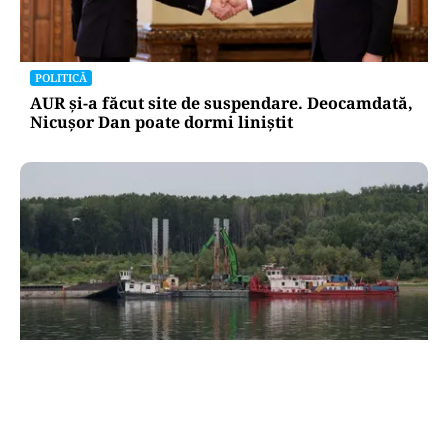
POLITICĂ
AUR și-a făcut site de suspendare. Deocamdată,
Nicușor Dan poate dormi liniștit
ACTUALITATE
Două azi, două mâine: de ce barjele nu sunt