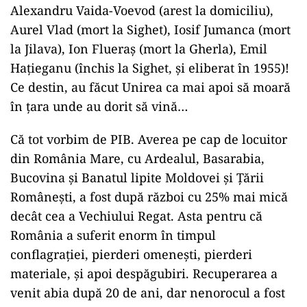
Alexandru Vaida-Voevod (arest la domiciliu),
Aurel Vlad (mort la Sighet), Iosif Jumanca (mort
la Jilava), Ion Flueraș (mort la Gherla), Emil
Hațieganu (închis la Sighet, și eliberat în 1955)!
Ce destin, au făcut Unirea ca mai apoi să moară
în țara unde au dorit să vină…
Că tot vorbim de PIB. Averea pe cap de locuitor
din România Mare, cu Ardealul, Basarabia,
Bucovina și Banatul lipite Moldovei și Țării
Românești, a fost după război cu 25% mai mică
decât cea a Vechiului Regat. Asta pentru că
România a suferit enorm în timpul
conflagrației, pierderi omenești, pierderi
materiale, și apoi despăgubiri. Recuperarea a
venit abia după 20 de ani, dar nenorocul a fost