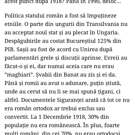
acest punct după 1918? Până în 1990, deloc…
Politica statului român a fost să împuțineze
etniile. O parte din ungurii din Transilvania nu
au acceptat noul stat și au plecat în Ungaria.
Despăgubirile au costat Bucureștiul 125% din
PIB. Sașii au fost de acord cu Unirea după
parlamentări grele și discuții aprinse. Evreii au
făcut-o și ei, dar numai aceia care nu erau
”maghiari”. Șvabii din Banat au zis și ei da.
Până și romii au avut o adunare, puțin știută,
unde au cerut să nu li se mai spună țigani, ci
altfel. Documentele Siguranței arată că tot ce nu
era român ortodox ar trebui exclus sau
convertit. La 1 Decembrie 1918, 30% din
populație nu era românească. În plus, foarte
mulți români, din cei 70%, nu erau ortodocși.