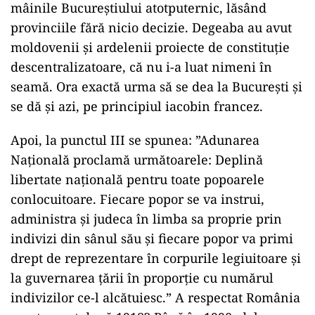
mâinile Bucureștiului atotputernic, lăsând
provinciile fără nicio decizie. Degeaba au avut
moldovenii și ardelenii proiecte de constituție
descentralizatoare, că nu i-a luat nimeni în
seamă. Ora exactă urma să se dea la București și
se dă și azi, pe principiul iacobin francez.
Apoi, la punctul III se spunea: ”Adunarea
Națională proclamă următoarele: Deplină
libertate națională pentru toate popoarele
conlocuitoare. Fiecare popor se va instrui,
administra și judeca în limba sa proprie prin
indivizi din sânul său și fiecare popor va primi
drept de reprezentare în corpurile legiuitoare și
la guvernarea țării în proporție cu numărul
indivizilor ce-l alcătuiesc.” A respectat România