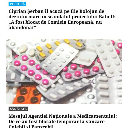
POLITICĂ
Ciprian Șerban îl acuză pe Ilie Bolojan de
dezinformare în scandalul proiectului Bala II:
„A fost blocat de Comisia Europeană, nu
abandonat”
SĂNĂTATE
Mesajul Agenției Naționale a Medicamentului:
De ce au fost blocate temporar la vânzare
Colebil și Panzcebil