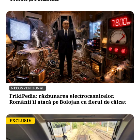
NECONVENTIONAL
FrikiPedia: răzbunarea electrocasnicelor.
Românii îl atacă pe Bolojan cu fierul de călcat
EXCLUSIV
EXCLUSIV