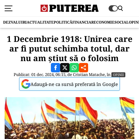
DEZVALUIRI
ACTUALITATE
POLITICĂ
FINANCIAR
ECONOMIE
SOCIAL
OPIN
1 Decembrie 1918: Unirea care
ar fi putut schimba totul, dar
nu am știut să o folosim
Publicat: 01 dec. 2024, 06:15, de
Cristian Matache
, în
OPINII
Adaugă-ne ca sursă preferată în Google