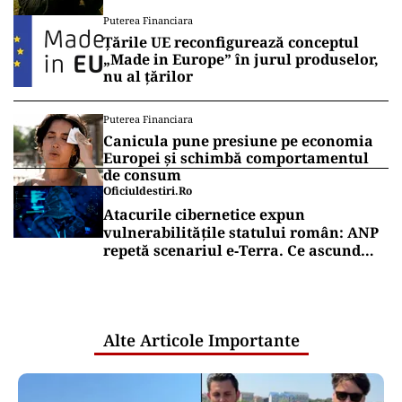
României
Puterea Financiara
Țările UE reconfigurează conceptul
„Made in Europe” în jurul produselor,
nu al țărilor
Puterea Financiara
Canicula pune presiune pe economia
Europei și schimbă comportamentul
de consum
Oficiuldestiri.ro
Atacurile cibernetice expun
vulnerabilitățile statului român: ANP
repetă scenariul e‑Terra. Ce ascund
comunicările oficiale și cine răspunde
pentru mentenanța IT a instituțiilor
publice
Alte Articole Importante