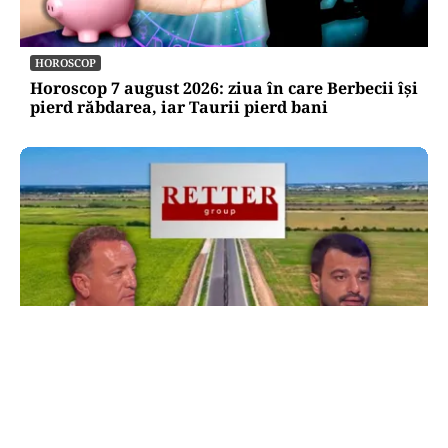
HOROSCOP
Horoscop 7 august 2026: ziua în care Berbecii își
pierd răbdarea, iar Taurii pierd bani
ACTUALITATE
Retter, gata cu 7 luni înainte de termen pe A0
Nord. Care este situația reală a descărcărilor