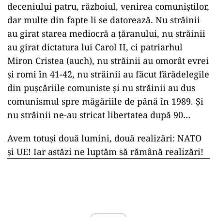
deceniului patru, războiul, venirea comuniștilor,
dar multe din fapte li se datorează. Nu străinii
au girat starea mediocră a țăranului, nu străinii
au girat dictatura lui Carol II, ci patriarhul
Miron Cristea (auch), nu străinii au omorât evrei
și romi în 41-42, nu străinii au făcut fărădelegile
din pușcăriile comuniste și nu străinii au dus
comunismul spre măgăriile de până în 1989. Și
nu străinii ne-au stricat libertatea după 90…
Avem totuși două lumini, două realizări: NATO
și UE! Iar astăzi ne luptăm să rămână realizări!