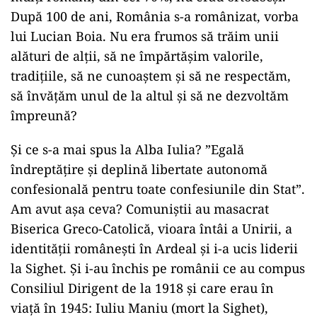
După 100 de ani, România s-a românizat, vorba
lui Lucian Boia. Nu era frumos să trăim unii
alături de alții, să ne împărtășim valorile,
tradițiile, să ne cunoaștem și să ne respectăm,
să învățăm unul de la altul și să ne dezvoltăm
împreună?
Și ce s-a mai spus la Alba Iulia? ”Egală
îndreptățire și deplină libertate autonomă
confesională pentru toate confesiunile din Stat”.
Am avut așa ceva? Comuniștii au masacrat
Biserica Greco-Catolică, vioara întâi a Unirii, a
identității românești în Ardeal și i-a ucis liderii
la Sighet. Și i-au închis pe românii ce au compus
Consiliul Dirigent de la 1918 și care erau în
viață în 1945: Iuliu Maniu (mort la Sighet),