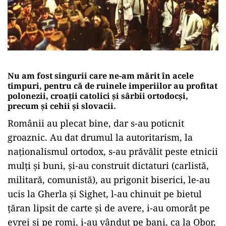
Nu am fost singurii care ne-am mărit în acele
timpuri, pentru că de ruinele imperiilor au profitat
polonezii, croații catolici și sârbii ortodocși,
precum și cehii și slovacii.
Românii au plecat bine, dar s-au poticnit
groaznic. Au dat drumul la autoritarism, la
naționalismul ortodox, s-au prăvălit peste etnicii
mulți și buni, și-au construit dictaturi (carlistă,
militară, comunistă), au prigonit biserici, le-au
ucis la Gherla și Sighet, l-au chinuit pe bietul
țăran lipsit de carte și de avere, i-au omorât pe
evrei și pe romi, i-au vândut pe bani, ca la Obor,