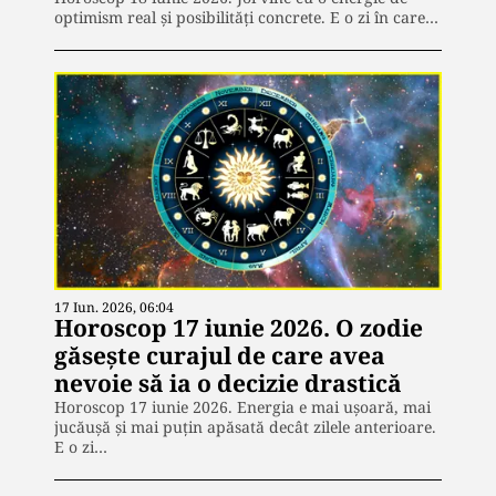
optimism real și posibilități concrete. E o zi în care…
17 Iun. 2026, 06:04
Horoscop 17 iunie 2026. O zodie
găsește curajul de care avea
nevoie să ia o decizie drastică
Horoscop 17 iunie 2026. Energia e mai ușoară, mai
jucăușă și mai puțin apăsată decât zilele anterioare.
E o zi…