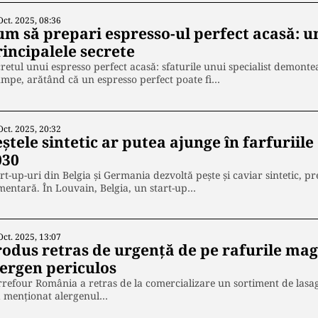
Oct. 2025, 08:36
um să prepari espresso-ul perfect acasă: u
rincipalele secrete
retul unui espresso perfect acasă: sfaturile unui specialist demont
mpe, arătând că un espresso perfect poate fi…
Oct. 2025, 20:32
ștele sintetic ar putea ajunge în farfuriil
030
rt-up-uri din Belgia și Germania dezvoltă pește și caviar sintetic, p
mentară. În Louvain, Belgia, un start-up…
Oct. 2025, 13:07
rodus retras de urgenţă de pe rafurile mag
lergen periculos
refour România a retras de la comercializare un sortiment de lasa
a menționat alergenul…