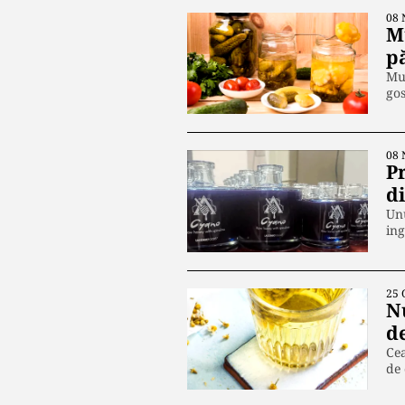
08 
M
pă
Mur
go
08 
P
d
Unu
in
25 
N
d
Cea
de 