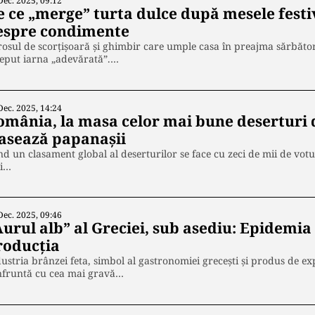
Dec. 2025, 09:12
 ce „merge” turta dulce după mesele festiv
espre condimente
osul de scorțișoară și ghimbir care umple casa în preajma sărbător
ceput iarna „adevărată”.…
Dec. 2025, 14:24
omânia, la masa celor mai bune deserturi d
lasează papanașii
d un clasament global al deserturilor se face cu zeci de mii de votu
i…
Dec. 2025, 09:46
urul alb” al Greciei, sub asediu: Epidemia 
roducția
ustria brânzei feta, simbol al gastronomiei grecești și produs de ex
nfruntă cu cea mai gravă…