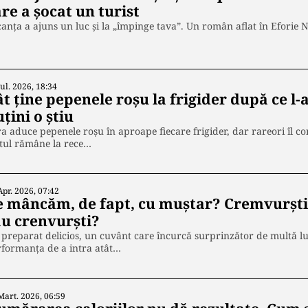
re a șocat un turist
anța a ajuns un luc și la „împinge tava”. Un român aflat în Eforie
Iul. 2026, 18:34
t ține pepenele roșu la frigider după ce l-a
țini o știu
a aduce pepenele roșu în aproape fiecare frigider, dar rareori îl c
tul rămâne la rece…
Apr. 2026, 07:42
e mâncăm, de fapt, cu muștar? Cremvurști,
au crenvurști?
preparat delicios, un cuvânt care încurcă surprinzător de multă lu
rformanța de a intra atât…
Mart. 2026, 06:59