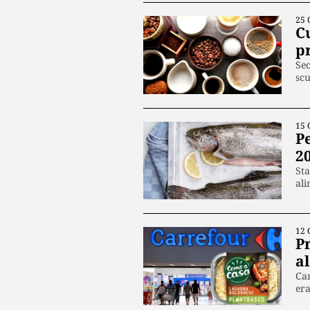
25 
C
p
Sec
scu
15 
Pe
2
Sta
ali
12 
P
a
Car
er