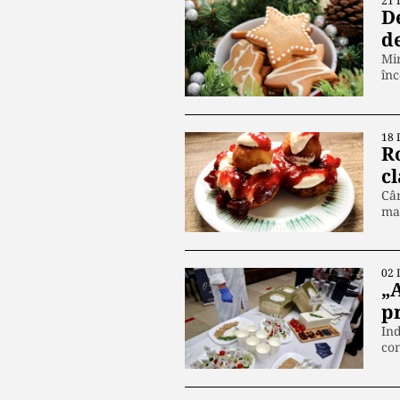
21 
De
d
Mir
în
18 
R
c
Cân
ma
02 
„A
p
Ind
co