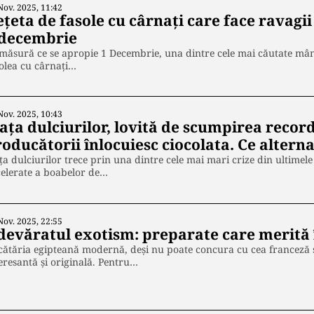
Nov. 2025, 11:42
ţeta de fasole cu cârnați care face ravagii
 decembrie
măsură ce se apropie 1 Decembrie, una dintre cele mai căutate mâ
olea cu cârnați…
Nov. 2025, 10:43
iața dulciurilor, lovită de scumpirea recor
oducătorii înlocuiesc ciocolata. Ce alterna
ța dulciurilor trece prin una dintre cele mai mari crize din ultimele
elerate a boabelor de…
Nov. 2025, 22:55
devăratul exotism: preparate care merită 
ătăria egipteană modernă, deși nu poate concura cu cea franceză sa
eresantă și originală. Pentru…