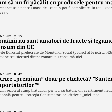
um să nu fii păcălit cu produsele pentru m
părăturile pentru masa de Crăciun pot fi complicate. În toiul goane
avea o…
Dec. 2025, 23:15
omânii nu sunt amatori de fructe şi legum
onsum din UE
ele Eurostat prelucrate de Monitorul Social (proiect al Friedrich-E
oape trei sferturi dintre români nu consumă nici…
Dec. 2025, 09:42
itrice „premium” doar pe etichetă? ”Suntem
mportatorilor””
plin sezon al cumpărăturilor pentru sărbători, un avertisment neob
ională pentru Protecția Consumatorilor: citricele „mici” pot…