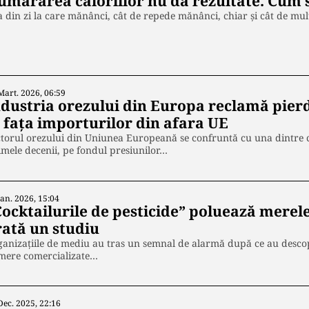
umărarea caloriilor nu dă rezultate. Cum 
 din zi la care mănânci, cât de repede mănânci, chiar și cât de mul
Mart. 2026, 06:59
ndustria orezului din Europa reclamă pierd
n fața importurilor din afara UE
torul orezului din Uniunea Europeană se confruntă cu una dintre ce
imele decenii, pe fondul presiunilor…
Ian. 2026, 15:04
Cocktailurile de pesticide” poluează merel
rată un studiu
anizațiile de mediu au tras un semnal de alarmă după ce au descoper
 mere comercializate…
Dec. 2025, 22:16