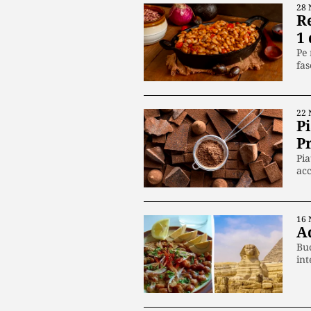
28 
Re
1
Pe 
fas
22 
P
Pr
Pia
acc
16 
A
Buc
int