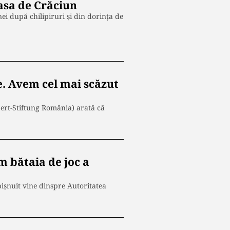
asa de Crăciun
i după chilipiruri și din dorința de
e. Avem cel mai scăzut
bert-Stiftung România) arată că
 bătaia de joc a
ișnuit vine dinspre Autoritatea