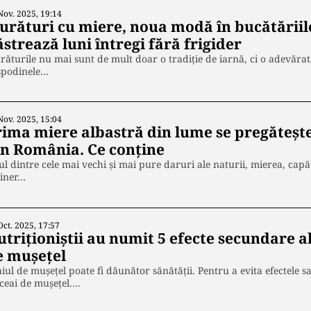
Nov. 2025, 19:14
urături cu miere, noua modă în bucătăriile
strează luni întregi fără frigider
ăturile nu mai sunt de mult doar o tradiție de iarnă, ci o adevărată
spodinele…
Nov. 2025, 15:04
rima miere albastră din lume se pregătește
in România. Ce conţine
l dintre cele mai vechi și mai pure daruri ale naturii, mierea, capă
giner…
Oct. 2025, 17:57
utriționiștii au numit 5 efecte secundare a
e mușețel
iul de mușețel poate fi dăunător sănătății. Pentru a evita efectele sa
ceai de mușețel.…