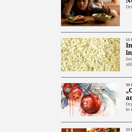
N
Ora
15 
I
î
Sec
ult
30 
„
a
Org
în
23 