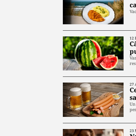
ca
Vac
12 
Câ
pu
Var
res
27 
C
s
Un 
pe
23 