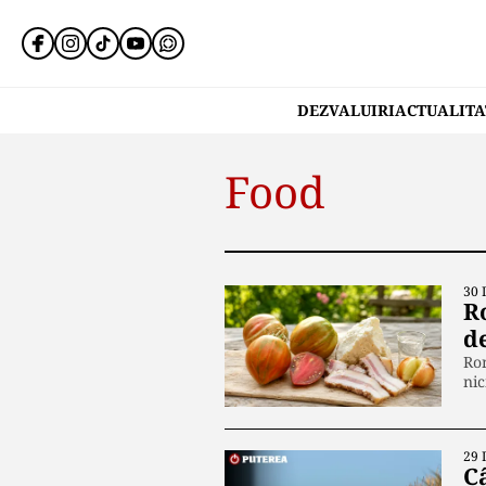
DEZVALUIRI
ACTUALITA
Food
30 
Ro
d
Rom
ni
29 
Câ