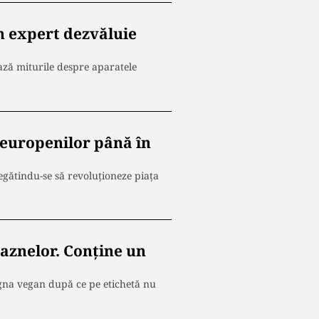
n expert dezvăluie
ează miturile despre aparatele
e europenilor până în
regătindu-se să revoluționeze piața
aznelor. Conţine un
gna vegan după ce pe etichetă nu