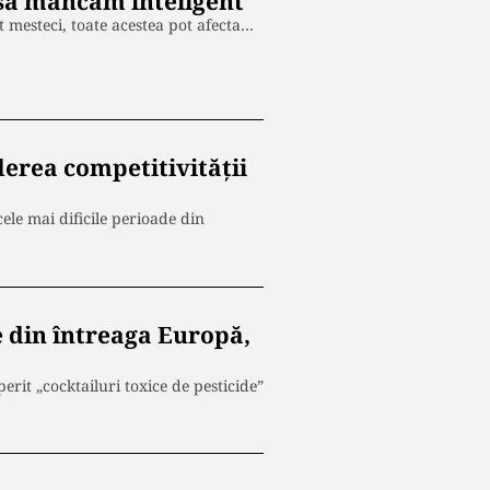
să mâncăm inteligent
t mesteci, toate acestea pot afecta…
erea competitivității
le mai dificile perioade din
e din întreaga Europă,
it „cocktailuri toxice de pesticide”