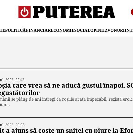
TE
POLITICĂ
FINANCIAR
ECONOMIE
SOCIAL
OPINII
ZVONURI
IN
Iul. 2026, 22:46
șia care vrea să ne aducă gustul înapoi. SC
egustătorilor
ânii se plâng de ani întregi că roșiile arată impecabil, rezistă eroi
ciun…
Iul. 2026, 20:38
t a ajuns să coste un șnițel cu piure la Ef