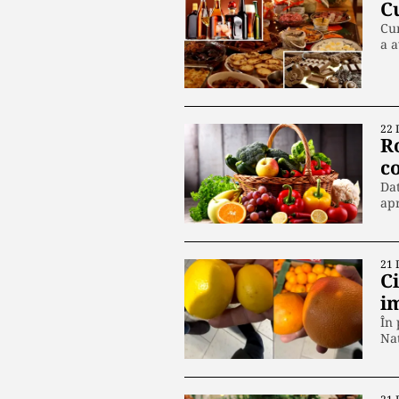
C
Cum
a 
22 
R
c
Dat
apr
21 
C
i
În 
Naț