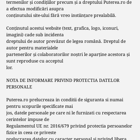
termenilor şi condiţiilor precum şi a dreptului Puterea.ro de
a efectua modificări asupra
conţinutului site-ului fără vreo instiinţare prealabilă.
Conţinutul acestui website (text, grafica, logo, iconuri,
imagini) cade sub incidenta
dreptului de autor prevăzut de legea română. Dreptul de
autor pentru materialele
partenerilor şi colaboratorilor noştri le aparţine acestora şi
sunt reproduse cu acceptul
lor.
NOTA DE INFORMARE PRIVIND PROTECTIA DATELOR
PERSONALE
Puterea.ro prelucreaza in conditii de siguranta si numai
pentru scopurile specificate mai
jos, datele personale pe care ni le furnizati cu respectarea
cerintelor impuse de
Regulamentul UE nr. 2016/679 privind protectia persoanelor
fizice in ceea ce priveste
prelucrarea datelor cu caracter personal si privind libera