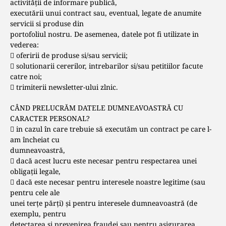
activităţii de informare publică,
executării unui contract sau, eventual, legate de anumite
servicii si produse din
portofoliul nostru. De asemenea, datele pot fi utilizate in
vederea:
 oferirii de produse si/sau servicii;
 solutionarii cererilor, intrebarilor si/sau petitiilor facute
catre noi;
 trimiterii newsletter-ului zlnic.
CÂND PRELUCRĂM DATELE DUMNEAVOASTRĂ CU
CARACTER PERSONAL?
 in cazul în care trebuie să executăm un contract pe care l-
am încheiat cu
dumneavoastră,
 dacă acest lucru este necesar pentru respectarea unei
obligații legale,
 dacă este necesar pentru interesele noastre legitime (sau
pentru cele ale
unei terțe părți) și pentru interesele dumneavoastră (de
exemplu, pentru
detectarea și prevenirea fraudei sau pentru asigurarea