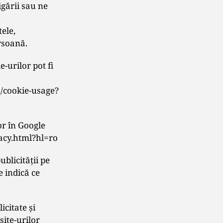
igării sau ne
tele,
ersoană.
-urilor pot fi
s/cookie-usage?
or în Google
vacy.html?hl=ro
blicităţii pe
e indică ce
icitate și
site-urilor