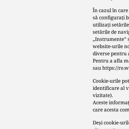
În cazul în care 
să configurați b
utilizați setări
setările de navi
„Instrumente” s
website-urile no
diverse pentru a
Pentru a afla m
sau https://ro.
Cookie-urile po
identificare al 
vizitate).
Aceste informaţi
care acesta com
Deși cookie-uri