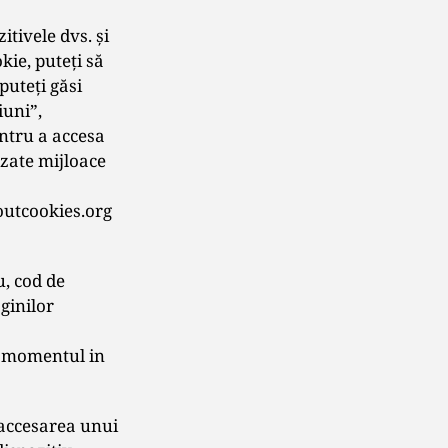
itivele dvs. și
kie, puteți să
puteți găsi
iuni”,
entru a accesa
izate mijloace
boutcookies.org
u, cod de
aginilor
in momentul in
 accesarea unui