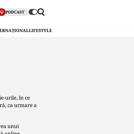
PODCAST
TERNAȚIONAL
LIFESTYLE
e-urile, în ce
tră, ca urmare a
area unui
ză online