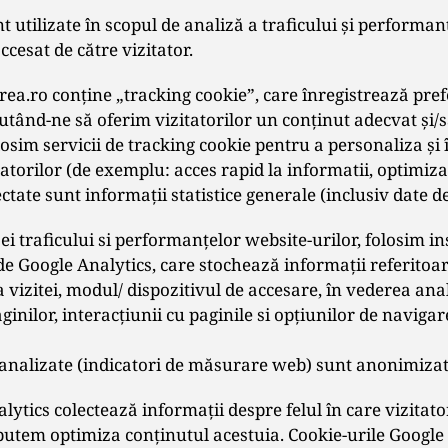
t utilizate în scopul de analiză a traficului și performanț
ccesat de către vizitator.
rea.ro conţine „tracking cookie”, care înregistrează pref
ajutând-ne să oferim vizitatorilor un conţinut adecvat şi
losim servicii de tracking cookie pentru a personaliza şi
tatorilor (de exemplu: acces rapid la informatii, optimiz
lectate sunt informaţii statistice generale (inclusiv date 
zei traficului si performanţelor website-urilor, folosim 
de Google Analytics, care stochează informaţii referitoar
 vizitei, modul/ dispozitivul de accesare, în vederea ana
aginilor, interacţiunii cu paginile si opțiunilor de navigar
e analizate (indicatori de măsurare web) sunt anonimizat
lytics colectează informaţii despre felul în care vizitat
l putem optimiza conţinutul acestuia. Cookie-urile Google