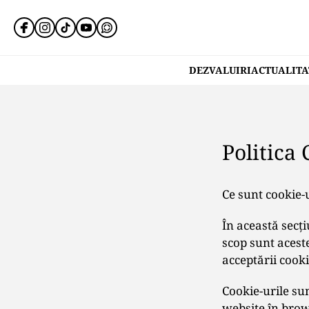
DEZVALUIRI
ACTUALITA
Politica
Ce sunt cookie-u
În această secţi
scop sunt acest
acceptării cooki
Cookie-urile sun
website în brows