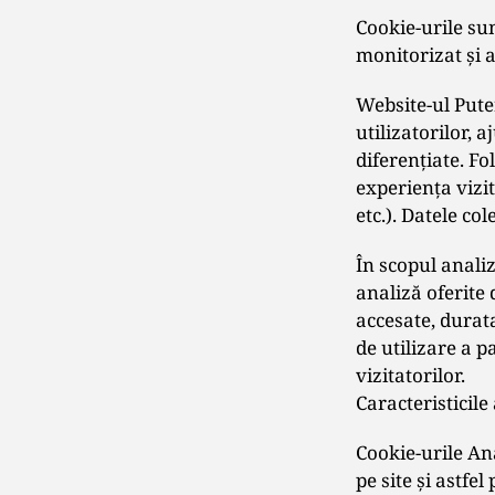
Cookie-urile sun
monitorizat şi a
Website-ul Pute
utilizatorilor, 
diferenţiate. Fo
experienţa vizi
etc.). Datele co
În scopul anali
analiză oferite 
accesate, durata
de utilizare a p
vizitatorilor.
Caracteristicil
Cookie-urile Ana
pe site şi astfe