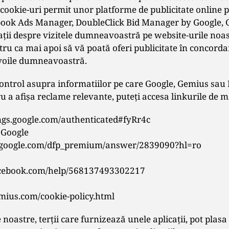
 cookie-uri permit unor platforme de publicitate online
ook Ads Manager, DoubleClick Bid Manager by Google, G
ţii despre vizitele dumneavoastră pe website-urile noast
tru ca mai apoi să vă poată oferi publicitate în concord
evoile dumneavoastră.
ontrol asupra informatiilor pe care Google, Gemius sau
u a afişa reclame relevante, puteţi accesa linkurile de ma
ings.google.com/authenticated#fyRr4c
 Google
t.google.com/dfp_premium/answer/2839090?hl=ro
acebook.com/help/568137493302217
mius.com/cookie-policy.html
 noastre, terţii care furnizează unele aplicaţii, pot plasa 