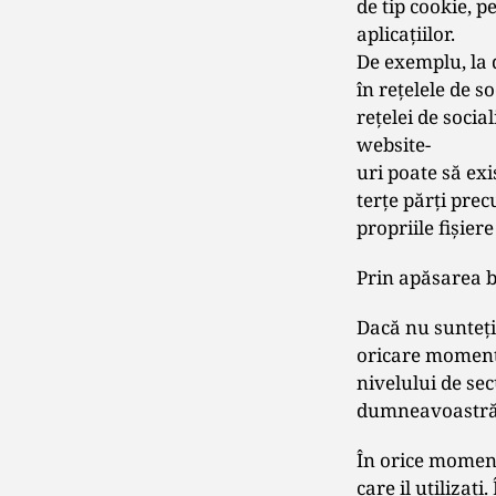
de tip cookie, 
aplicaţiilor.
De exemplu, la 
în reţelele de s
reţelei de socia
website-
uri poate să ex
terţe părţi prec
propriile fişiere
Prin apăsarea bu
Dacă nu sunteţi 
oricare moment 
nivelului de sec
dumneavoastră s
În orice moment,
care il utilizaţi