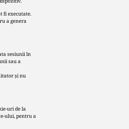
dispozitiv.
 fi executate.
tru a genera
ta sesiunii în
unii sau a
itator şi nu
kie-uri de la
te-ului, pentru a