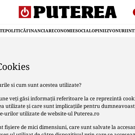
TE
POLITICĂ
FINANCIAR
ECONOMIE
SOCIAL
OPINII
ZVONURI
IN
 Cookies
rile si cum sunt acestea utilizate?
une veţi găsi informaţii referitoare la ce reprezintă cooki
ea utilizate şi care sunt implicaţiile pentru dumneavoas
e-urilor utilizate de website-ul Puterea.ro
t fişiere de mici dimensiuni, care sunt salvate la acces
er-ul utilizat de către dispozitivul prin care se accesea