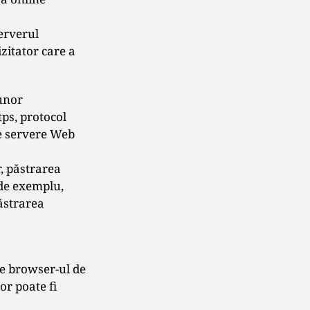
serverul
izitator care a
 unor
tps, protocol
pe servere Web
r, păstrarea
(de exemplu,
păstrarea
re browser-ul de
or poate fi