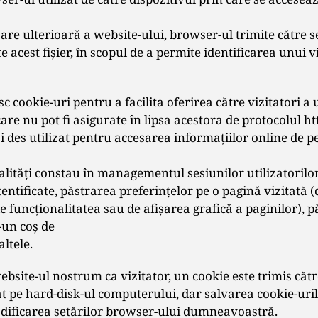
are ulterioară a website-ului, browser-ul trimite către 
te acest fișier, în scopul de a permite identificarea unui v
esc cookie-uri pentru a facilita oferirea către vizitatori a
care nu pot fi asigurate în lipsa acestora de protocolul ht
ai des utilizat pentru accesarea informațiilor online de 
alități constau în managementul sesiunilor utilizatorilo
entificate, păstrarea preferințelor pe o pagină vizitată 
e funcționalitatea sau de afișarea grafică a paginilor), 
-un coș de
ltele.
ebsite-ul nostrum ca vizitator, un cookie este trimis căt
at pe hard-disk-ul computerului, dar salvarea cookie-uril
dificarea setărilor browser-ului dumneavoastră.