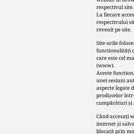
respectivul site.
La fiecare acces
respectivului si
revenit pe site.
Site-urile folos
functionalități 
care este cel m
(www).
Aceste function
unei sesiuni aut
aspecte legate d
produselor într
cumpărături și a
Când accesaţi w
internet şi salv
blocată prin mo