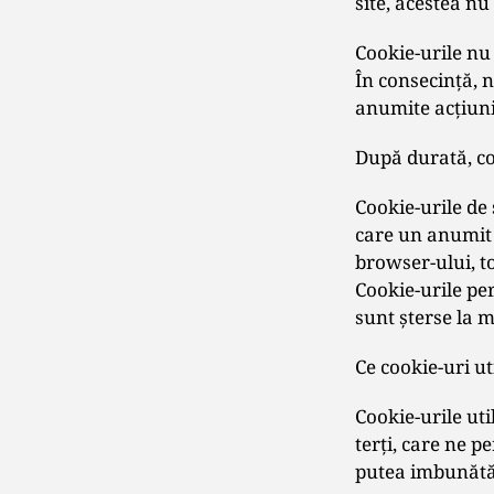
site, acestea nu
Cookie-urile nu 
În consecinţă, n
anumite acţiuni 
După durată, co
Cookie-urile de
care un anumit 
browser-ului, to
Cookie-urile per
sunt şterse la 
Ce cookie-uri ut
Cookie-urile util
terţi, care ne p
putea imbunătăţ