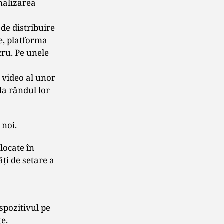
nalizarea
de distribuire
te, platforma
cru. Pe unele
 video al unor
 la rândul lor
 noi.
locate în
ţi de setare a
e
ispozitivul pe
te.