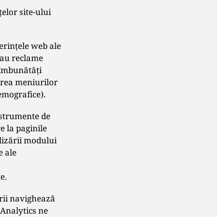
elor site-ului
erinţele web ale
/sau reclame
 îmbunătăţi
area meniurilor
demografice).
instrumente de
e la paginile
lizării modului
e ale
e.
orii navighează
 Analytics ne