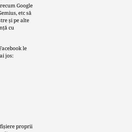
 precum Google
emius, etc să
re şi pe alte
anţă cu
 Facebook le
i jos:
fişiere proprii