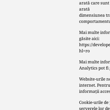
arată care sunt 
arată
dimensiunea traf
comportamentul u
Mai multe inform
găsite aici:
https://develop
hl=ro
Mai multe inform
Analytics pot f
Website-urile no
internet. Pentru
informaţii acces
Cookie-urile de 
serverele lor de