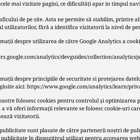
cele mai vizitate pagini, ce dificultăţi apar in timpul nav
icului de pe site. Asta ne permite să stabilim, printre al
tilizatorilor, fără a identifica vizitatorii la nivel de p
ații despre utilizarea de către Google Analytics a cookie
ers.google.com/analytics/devguides/collection/analyticsj
ații despre principiile de securitate si protejarea datel
i găsite aici: https://www.google.com/analytics/learn/pri
astre folosesc cookies pentru controlul şi optimizarea pu
 a vă oferi informaţii relevante se foloesc cookie-uri car
ează vizitatorii.
publicitate sunt plasate de către partenerii noştri de publ
 publicitate în dispozitivul utilizat pentru accesarea web