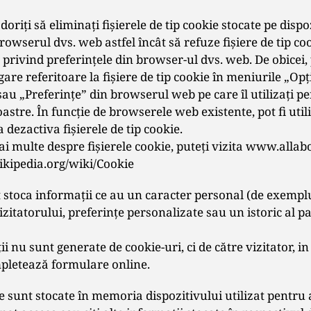
doriți să eliminați fișierele de tip cookie stocate pe dispoz
rowserul dvs. web astfel încât să refuze fișiere de tip coo
le privind preferințele din browser-ul dvs. web. De obicei, 
gare referitoare la fișiere de tip cookie în meniurile „Opț
au „Preferințe” din browserul web pe care îl utilizați p
astre. În funcție de browserele web existente, pot fi util
 dezactiva fișierele de tip cookie.
ai multe despre fișierele cookie, puteţi vizita www.alla
wikipedia.org/wiki/Cookie
t stoca informaţii ce au un caracter personal (de exempl
vizitatorului, preferinţe personalizate sau un istoric al p
i nu sunt generate de cookie-uri, ci de către vizitator, 
pletează formulare online.
le sunt stocate în memoria dispozitivului utilizat pentru