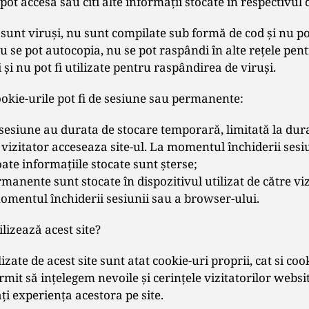
 pot accesa sau citi alte informaţii stocate în respectivul 
sunt viruși, nu sunt compilate sub formă de cod şi nu pot
u se pot autocopia, nu se pot raspândi în alte reţele pen
şi nu pot fi utilizate pentru raspândirea de viruşi.
okie-urile pot fi de sesiune sau permanente:
 sesiune au durata de stocare temporară, limitată la dura
vizitator acceseaza site-ul. La momentul închiderii sesi
ate informaţiile stocate sunt şterse;
manente sunt stocate în dispozitivul utilizat de către viz
momentul închiderii sesiunii sau a browser-ului.
ilizează acest site?
izate de acest site sunt atat cookie-uri proprii, cat si coo
ermit să inţelegem nevoile şi cerinţele vizitatorilor websi
i experienţa acestora pe site.