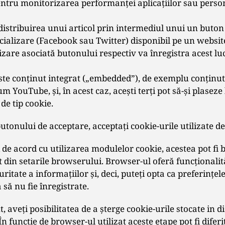
pentru monitorizarea performanţei aplicaţiilor sau perso
distribuirea unui articol prin intermediul unui un buton 
ocializare (Facebook sau Twitter) disponibil pe un websi
lizare asociată butonului respectiv va înregistra acest lu
iste conţinut integrat („embedded”), de exemplu conţinut
um YouTube, şi, în acest caz, aceşti terţi pot să-şi plaseze
 de tip cookie.
tonului de acceptare, acceptaţi cookie-urile utilizate de
de acord cu utilizarea modulelor cookie, acestea pot fi b
din setarile browserului. Browser-ul oferă funcţionalită
uritate a informaţiilor şi, deci, puteţi opta ca preferinţel
ă nu fie înregistrate.
 aveţi posibilitatea de a şterge cookie-urile stocate in d
. În functie de browser-ul utilizat aceste etape pot fi diferi