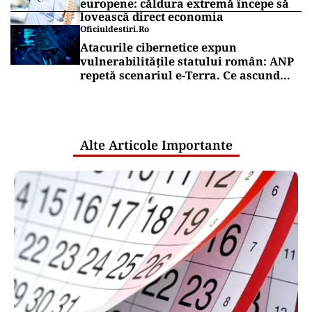
europene: căldura extremă începe să
lovească direct economia
Oficiuldestiri.ro
Atacurile cibernetice expun
vulnerabilitățile statului român: ANP
repetă scenariul e‑Terra. Ce ascund
comunicările oficiale și cine răspunde
pentru mentenanța IT a instituțiilor
publice
Alte Articole Importante