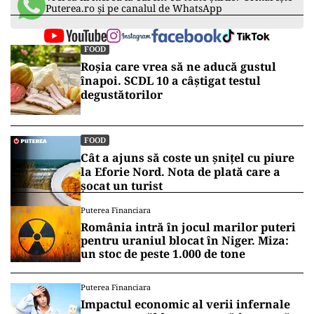
Puterea.ro și pe canalul de WhatsApp
FOOD
Roșia care vrea să ne aducă gustul
înapoi. SCDL 10 a câștigat testul
degustătorilor
FOOD
Cât a ajuns să coste un șnițel cu piure
la Eforie Nord. Nota de plată care a
șocat un turist
Puterea Financiara
România intră în jocul marilor puteri
pentru uraniul blocat în Niger. Miza:
un stoc de peste 1.000 de tone
Puterea Financiara
Impactul economic al verii infernale