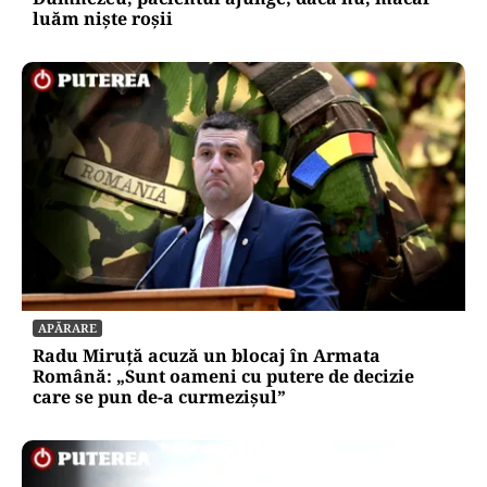
luăm niște roșii
APĂRARE
Radu Miruță acuză un blocaj în Armata
Română: „Sunt oameni cu putere de decizie
care se pun de-a curmezișul”