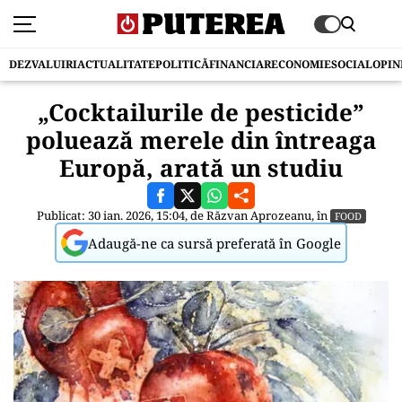
DEZVALUIRI
ACTUALITATE
POLITICĂ
FINANCIAR
ECONOMIE
SOCIAL
OPIN
„Cocktailurile de pesticide”
poluează merele din întreaga
Europă, arată un studiu
Publicat: 30 ian. 2026, 15:04, de
Răzvan Aprozeanu
, în
FOOD
Adaugă-ne ca sursă preferată în Google