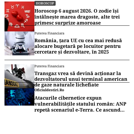
HOROSCOP
Horoscop 6 august 2026. O zodie își
întâlnește marea dragoste, alte trei
primesc surprize amoroase
Puterea Financiara
România, țara UE cu cea mai redusă
alocare bugetară pe locuitor pentru
cercetare și dezvoltare, în 2025
Puterea Financiara
Transgaz vrea să devină acționar la
dezvoltatorul unui terminal american
de gaze naturale lichefiate
Oficiuldestiri.ro
Atacurile cibernetice expun
vulnerabilitățile statului român: ANP
repetă scenariul e‑Terra. Ce ascund
comunicările oficiale și cine răspunde
pentru mentenanța IT a instituțiilor
publice