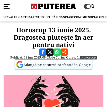
DEZVALUIRI
ACTUALITATE
POLITICĂ
FINANCIAR
ECONOMIE
SOCIAL
OPIN
Horoscop 13 iunie 2025.
Dragostea pluteşte în aer
pentru nativi
Publicat: 13 iun. 2025, 06:03, de
Corina Oprea
, în
HOROSCOP
Adaugă-ne ca sursă preferată în Google