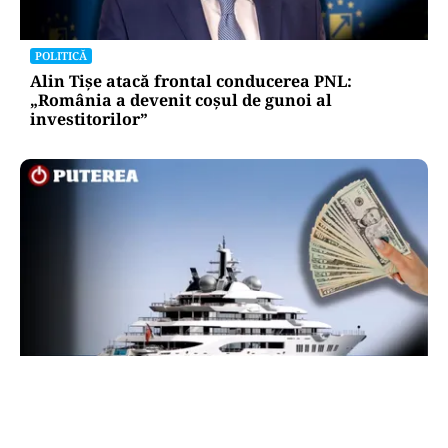
POLITICĂ
Alin Tișe atacă frontal conducerea PNL:
„România a devenit coșul de gunoi al
investitorilor”
INTERNAȚIONAL
Megayahtul Amadea, confiscat de americani de