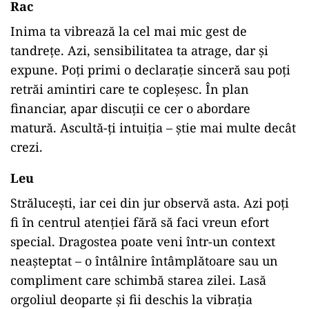
Rac
Inima ta vibrează la cel mai mic gest de
tandrețe. Azi, sensibilitatea ta atrage, dar și
expune. Poți primi o declarație sinceră sau poți
retrăi amintiri care te copleșesc. În plan
financiar, apar discuții ce cer o abordare
matură. Ascultă-ți intuiția – știe mai multe decât
crezi.
Leu
Strălucești, iar cei din jur observă asta. Azi poți
fi în centrul atenției fără să faci vreun efort
special. Dragostea poate veni într-un context
neașteptat – o întâlnire întâmplătoare sau un
compliment care schimbă starea zilei. Lasă
orgoliul deoparte și fii deschis la vibrația