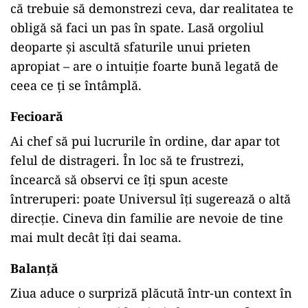
că
trebuie
să
demonstrezi
ceva,
dar
realitatea
te
obligă
să
faci
un
pas
în
spate.
Lasă
orgoliul
deoparte
și
ascultă
sfaturile
unui
prieten
apropiat –
are
o
intuiție
foarte
bună
legată
de
ceea
ce
ți
se
întâmplă.
Fecioară
Ai
chef
să
pui
lucrurile
în
ordine,
dar
apar
tot
felul
de
distrageri.
În
loc
să
te
frustrezi,
încearcă
să
observi
ce
îți
spun
aceste
întreruperi:
poate
Universul
îți
sugerează
o
altă
direcție.
Cineva
din
familie
are
nevoie
de
tine
mai
mult
decât
îți
dai
seama.
Balanță
Ziua
aduce
o
surpriză
plăcută
într-
un
context
în