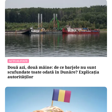
ACTUALITATE
Două azi, două mâine: de ce barjele nu sunt
scufundate toate odată în Dunăre? Explicația
autorităților