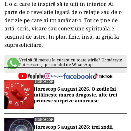
E
o
zi
care
te
inspiră
să
te
uiți
în
interior.
Ai
parte
de
o
revelație
legată
de
o
relație
sau
de
o
decizie
pe
care
ai
tot
amânat-
o.
Tot
ce
ține
de
artă,
scris,
visare
sau
conexiune
spirituală
e
susținut
de
astre.
În
plan
fizic,
însă,
ai
grijă
la
suprasolicitare.
Vrei să fii mereu la curent cu toate știrile? Urmărește
Puterea.ro și pe canalul de WhatsApp
HOROSCOP
Horoscop 6 august 2026. O zodie își
întâlnește marea dragoste, alte trei
primesc surprize amoroase
HOROSCOP
Horoscop 5 august 2026: trei zodii