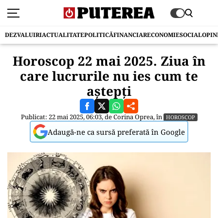
DEZVALUIRI
ACTUALITATE
POLITICĂ
FINANCIAR
ECONOMIE
SOCIAL
OPIN
Horoscop 22 mai 2025. Ziua în
care lucrurile nu ies cum te
aștepți
Publicat: 22 mai 2025, 06:03, de
Corina Oprea
, în
HOROSCOP
Adaugă-ne ca sursă preferată în Google