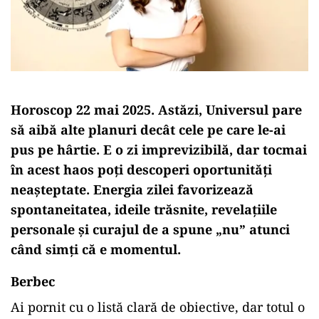
Horoscop 22 mai 2025. Astăzi,
Universul
pare
să
aibă
alte
planuri
decât
cele
pe
care
le-
ai
pus
pe
hârtie.
E
o
zi
imprevizibilă,
dar
tocmai
în
acest
haos
poți
descoperi
oportunități
neașteptate.
Energia
zilei
favorizează
spontaneitatea,
ideile
trăsnite,
revelațiile
personale
și
curajul
de
a
spune „
nu”
atunci
când
simți
că
e
momentul.
Berbec
Ai
pornit
cu
o
listă
clară
de
obiective,
dar
totul
o