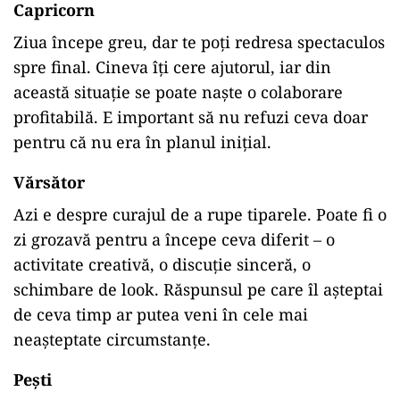
Capricorn
Ziua
începe
greu,
dar
te
poți
redresa
spectaculos
spre
final.
Cineva
îți
cere
ajutorul,
iar
din
această
situație
se
poate
naște
o
colaborare
profitabilă.
E
important
să
nu
refuzi
ceva
doar
pentru
că
nu
era
în
planul
inițial.
Vărsător
Azi
e
despre
curajul
de
a
rupe
tiparele.
Poate
fi
o
zi
grozavă
pentru
a
începe
ceva
diferit –
o
activitate
creativă,
o
discuție
sinceră,
o
schimbare
de
look.
Răspunsul
pe
care
îl
așteptai
de
ceva
timp
ar
putea
veni
în
cele
mai
neașteptate
circumstanțe.
Pești