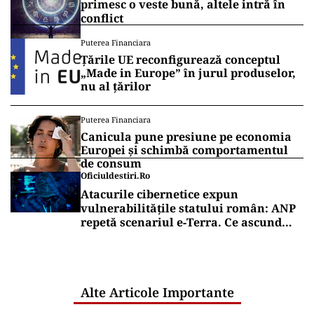
primesc o veste bună, altele intră în
conflict
Puterea Financiara
Țările UE reconfigurează conceptul
„Made in Europe” în jurul produselor,
nu al țărilor
Puterea Financiara
Canicula pune presiune pe economia
Europei și schimbă comportamentul
de consum
Oficiuldestiri.ro
Atacurile cibernetice expun
vulnerabilitățile statului român: ANP
repetă scenariul e‑Terra. Ce ascund
comunicările oficiale și cine răspunde
pentru mentenanța IT a instituțiilor
publice
Alte Articole Importante