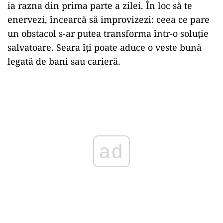
ia
razna
din
prima
parte
a
zilei.
În
loc
să
te
enervezi,
încearcă
să
improvizezi:
ceea
ce
pare
un
obstacol
s-
ar
putea
transforma
într-
o
soluție
salvatoare.
Seara
îți
poate
aduce
o
veste
bună
legată
de
bani
sau
carieră.
Play