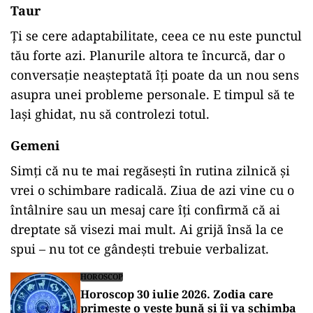
Taur
Ți
se
cere
adaptabilitate,
ceea
ce
nu
este
punctul
tău
forte
azi.
Planurile
altora
te
încurcă,
dar
o
conversație
neașteptată
îți
poate
da
un
nou
sens
asupra
unei
probleme
personale.
E
timpul
să
te
lași
ghidat,
nu
să
controlezi
totul.
Gemeni
Simți
că
nu
te
mai
regăsești
în
rutina
zilnică
și
vrei
o
schimbare
radicală.
Ziua
de
azi
vine
cu
o
întâlnire
sau
un
mesaj
care
îți
confirmă
că
ai
dreptate
să
visezi
mai
mult.
Ai
grijă
însă
la
ce
spui –
nu
tot
ce
gândești
trebuie
verbalizat.
HOROSCOP
Horoscop 30 iulie 2026. Zodia care
primește o veste bună și îi va schimba