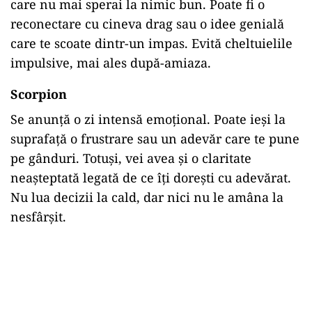
care
nu
mai
sperai
la
nimic
bun.
Poate
fi
o
reconectare
cu
cineva
drag
sau
o
idee
genială
care
te
scoate
dintr-
un
impas.
Evită
cheltuielile
impulsive,
mai
ales
după-
amiaza.
Scorpion
Se
anunță
o
zi
intensă
emoțional.
Poate
ieși
la
suprafață
o
frustrare
sau
un
adevăr
care
te
pune
pe
gânduri.
Totuși,
vei
avea
și
o
claritate
neașteptată
legată
de
ce
îți
dorești
cu
adevărat.
Nu
lua
decizii
la
cald,
dar
nici
nu
le
amâna
la
nesfârșit.