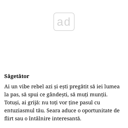
ad
Săgetător
Ai
un
vibe
rebel
azi
și
ești
pregătit
să
iei
lumea
la
pas,
să
spui
ce
gândești,
să
muți
munții.
Totuși,
ai
grijă:
nu
toți
vor
ține
pasul
cu
entuziasmul
tău.
Seara
aduce
o
oportunitate
de
flirt
sau
o
întâlnire
interesantă.