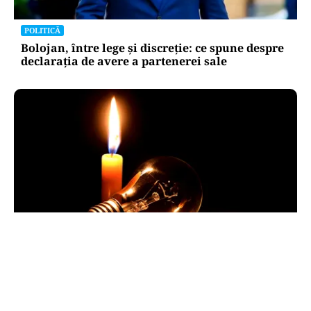
POLITICĂ
Bolojan, între lege și discreție: ce spune despre
declarația de avere a partenerei sale
POLITICĂ
Pericol de blackout? Guvernul activează
măsurile de criză și pregătește limitarea
consumului de energie