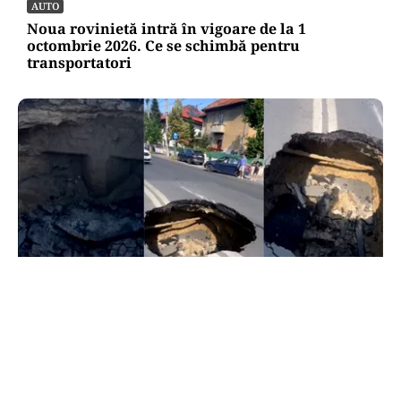
AUTO
Noua rovinietă intră în vigoare de la 1
octombrie 2026. Ce se schimbă pentru
transportatori
ACTUALITATE
Groapă de trei metri lângă Palatul Cotroceni. O
cântăreață a rămas cu mașina blocata în
mijlocul Capitalei: „Am căzut în groapa asta”