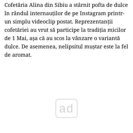
Cofetăria
Alina
din Sibiu a stârnit
pofta
de dulce
în
rândul internauților de pe Instagram printr-
un simplu videoclip postat. Reprezentanții
cofetăriei au vrut
să
participe
la
tradiția micilor
de 1
Mai
, așa
că
au scos
la
vânzare o
variantă
dulce. De asemenea, nelipsitul muștar este
la
fel
de aromat.
Play