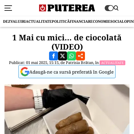
DEZVALUIRI
ACTUALITATE
POLITICĂ
FINANCIAR
ECONOMIE
SOCIAL
OPIN
1 Mai cu mici… de ciocolată
(VIDEO)
Publicat: 01 mai 2025, 15:15, de
Patrisia Brătan
, în
ACTUALITATE
Adaugă-ne ca sursă preferată în Google