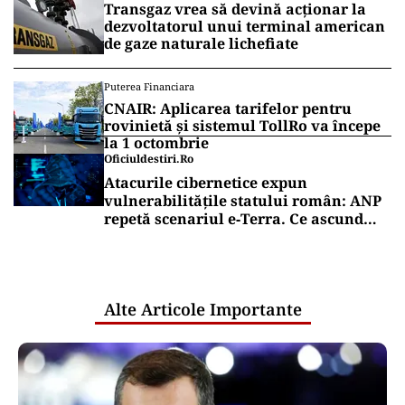
Transgaz vrea să devină acționar la
dezvoltatorul unui terminal american
de gaze naturale lichefiate
Puterea Financiara
CNAIR: Aplicarea tarifelor pentru
rovinietă și sistemul TollRo va începe
la 1 octombrie
Oficiuldestiri.ro
Atacurile cibernetice expun
vulnerabilitățile statului român: ANP
repetă scenariul e‑Terra. Ce ascund
comunicările oficiale și cine răspunde
pentru mentenanța IT a instituțiilor
publice
Alte Articole Importante