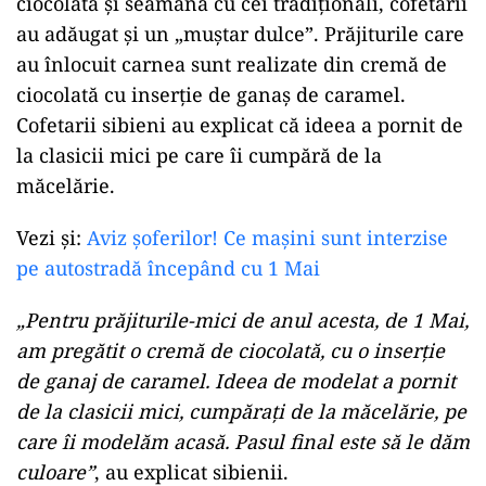
ciocolată
și
seamănă cu cei tradiționali,
cofetarii
au adăugat
și
un „muștar dulce”. Prăjiturile care
au înlocuit
carnea
sunt
realizate din
cremă
de
ciocolată
cu inserție de
ganaș
de caramel.
Cofetarii
sibieni au explicat
că
ideea a pornit de
la
clasicii mici pe care
îi
cumpără
de
la
măcelărie.
Vezi și:
Aviz șoferilor! Ce mașini sunt interzise
pe autostradă începând cu 1 Mai
„Pentru prăjiturile-mici de anul acesta, de 1 Mai,
am pregătit o cremă de ciocolată, cu o inserție
de ganaj de caramel. Ideea de modelat a pornit
de la clasicii mici, cumpărați de la măcelărie, pe
care îi modelăm acasă. Pasul final este să le dăm
culoare”
, au explicat sibienii.