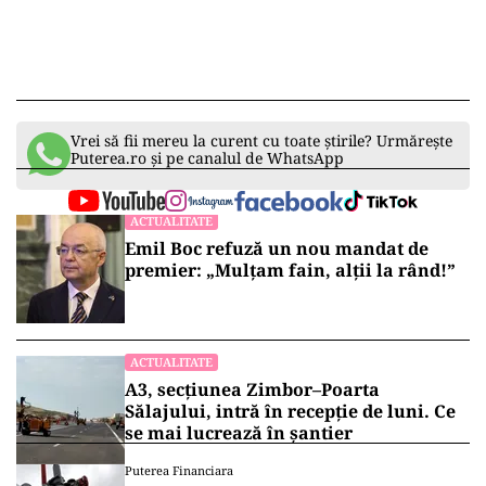
Vrei să fii mereu la curent cu toate știrile? Urmărește
Puterea.ro și pe canalul de WhatsApp
ACTUALITATE
Emil Boc refuză un nou mandat de
premier: „Mulțam fain, alții la rând!”
ACTUALITATE
A3, secțiunea Zimbor–Poarta
Sălajului, intră în recepție de luni. Ce
se mai lucrează în șantier
Puterea Financiara