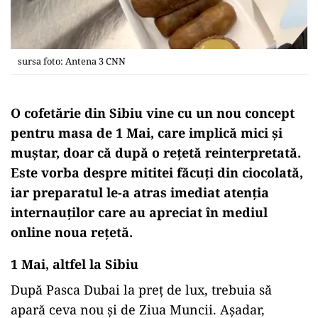
sursa foto: Antena 3 CNN
O cofetărie din Sibiu vine cu un nou concept
pentru
masa
de 1
Mai
, care
implică
mici și
muștar, doar că după o rețetă reinterpretată.
Este vorba despre mititei făcuți din ciocolată,
iar preparatul le-a atras imediat atenția
internauților care au apreciat în mediul
online
noua
rețetă
.
1 Mai, altfel la Sibiu
După
Pasca
Dubai
la
preț de lux, trebuia
să
apară ceva nou
și
de
Ziua
Muncii. Așadar,