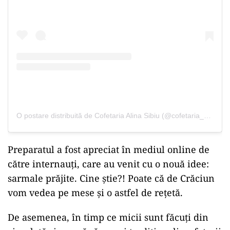
O postare distribuită de Cofetaria Alina Sibiu (@cofetaria_alina_sibiu)
Preparatul a fost apreciat
în
mediul online de
către internauți, care au venit cu o
nouă
idee:
sarmale prăjite.
Cine
știe?! Poate
că
de Crăciun
vom vedea pe
mese
și
o astfel de rețetă.
De asemenea,
în
timp
ce micii
sunt
făcuți din