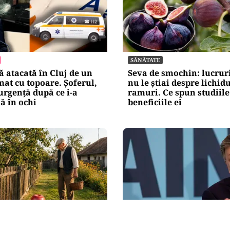
SĂNĂTATE
 atacată în Cluj de un
Seva de smochin: lucruri
at cu topoare. Șoferul,
nu le știai despre lichid
urgență după ce i-a
ramuri. Ce spun studiile
lă în ochi
beneficiile ei
POLITICĂ