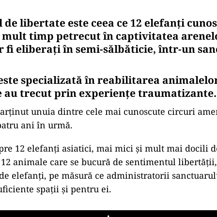
de libertate este ceea ce 12 elefanți cuno
mult timp petrecut în captivitatea arenelo
r fi eliberați în semi-sălbăticie, într-un sa
ste specializată în reabilitarea animalelor
e au trecut prin experiențe traumatizante.
parținut unuia dintre cele mai cunoscute circuri ame
patru ani în urmă.
re 12 elefanți asiatici, mai mici și mult mai docili d
 12 animale care se bucură de sentimentul libertății, 
0 de elefanți, pe măsură ce administratorii sanctuarul
iciente spații și pentru ei.