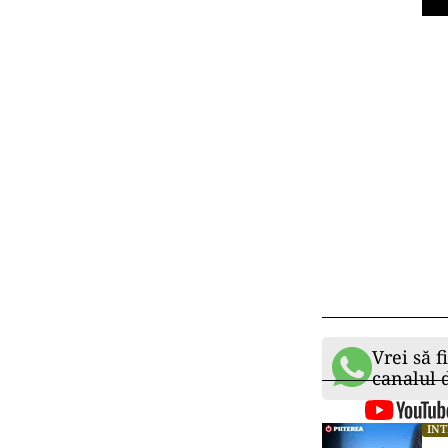
Vrei să f
canalul
IN