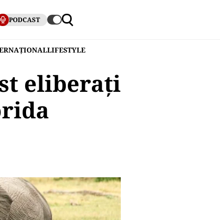
PODCAST
TERNAȚIONAL
LIFESTYLE
st eliberați
orida