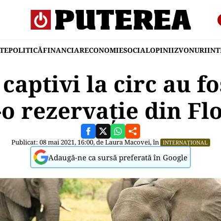
TE
POLITICĂ
FINANCIAR
ECONOMIE
SOCIAL
OPINII
ZVONURI
IN
 captivi la circ au fo
-o rezervație din Fl
Publicat: 08 mai 2021, 16:00, de
Laura Macovei
, în
INTERNAȚIONAL
Adaugă-ne ca sursă preferată în Google