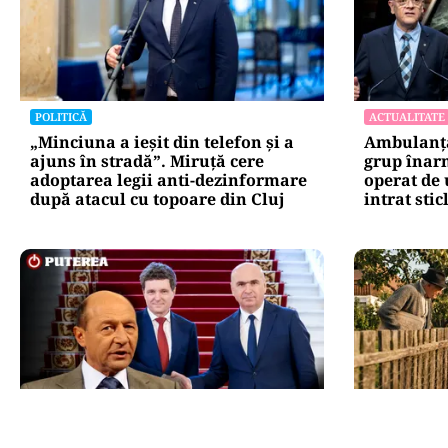
POLITICĂ
ACTUALITATE
„Minciuna a ieșit din telefon și a
Ambulanță
ajuns în stradă”. Miruță cere
grup înarm
adoptarea legii anti-dezinformare
operat de 
după atacul cu topoare din Cluj
intrat stic
POLITICĂ
SOCIAL