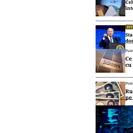
Cel
înt
IN
Sta
dor
Pute
Ce
cu
Pute
Ru
pe