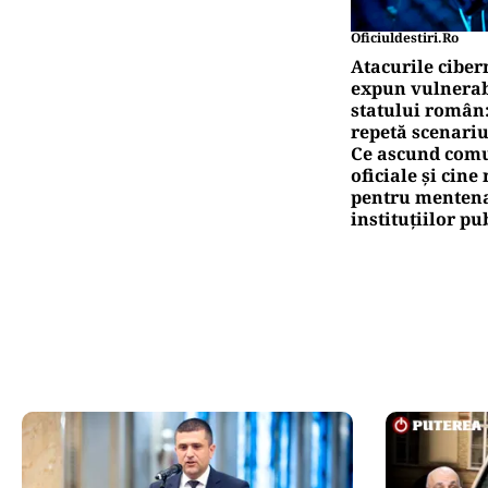
Oficiuldestiri.ro
Atacurile ciber
expun vulnerabi
statului român
repetă scenariu
Ce ascund comu
oficiale și cin
pentru mentena
instituțiilor pu