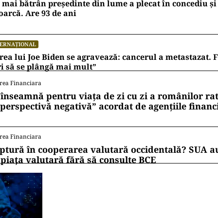
 mai bătrân președinte din lume a plecat în concediu și 
oarcă. Are 93 de ani
TERNAȚIONAL
rea lui Joe Biden se agravează: cancerul a metastazat. F
i să se plângă mai mult”
rea Financiara
 înseamnă pentru viața de zi cu zi a românilor ra
 perspectivă negativă” acordat de agențiile financ
rea Financiara
ptură în cooperarea valutară occidentală? SUA au
 piața valutară fără să consulte BCE