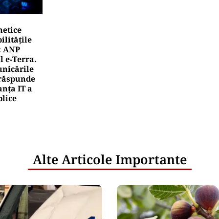
netice
litățile
: ANP
l e‑Terra.
nicările
e răspunde
nța IT a
blice
Alte Articole Importante