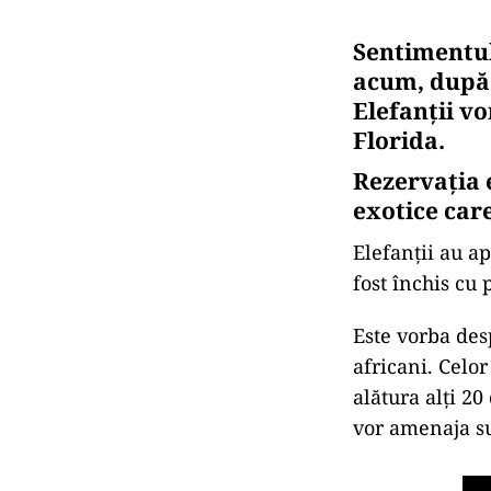
Sentimentul 
acum, după 
Elefanții vo
Florida.
Rezervația e
exotice car
Elefanții au a
fost închis cu 
Este vorba desp
africani. Celor
alătura alți 2
vor amenaja suf