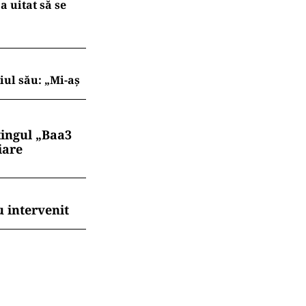
a uitat să se
iul său: „Mi-aș
tingul „Baa3
iare
 intervenit