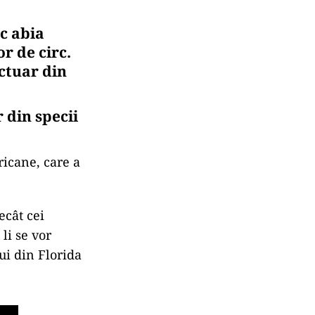
sc abia
r de circ.
nctuar din
 din specii
ricane, care a
ecât cei
li se vor
ui din Florida