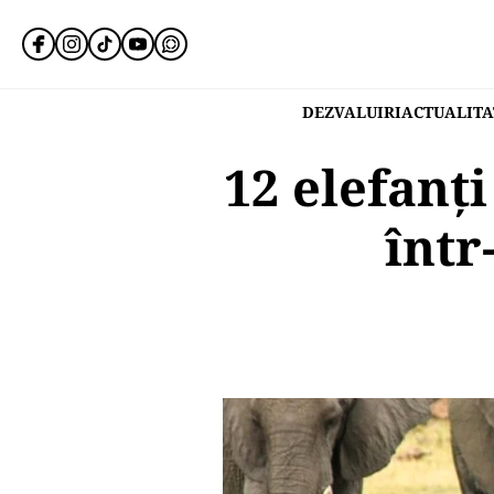
DEZVALUIRI
ACTUALITA
12 elefanți
într