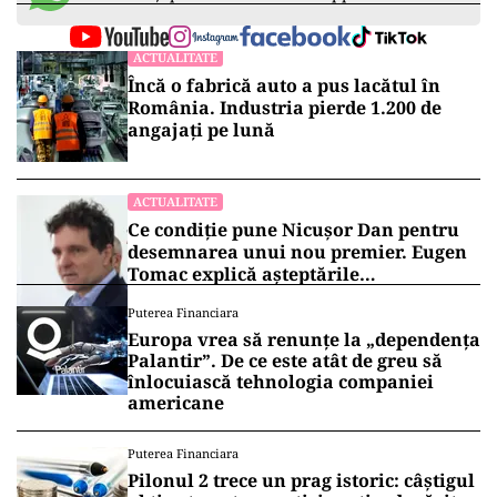
ACTUALITATE
Încă o fabrică auto a pus lacătul în
România. Industria pierde 1.200 de
angajați pe lună
ACTUALITATE
Ce condiție pune Nicușor Dan pentru
desemnarea unui nou premier. Eugen
Tomac explică așteptările
președintelui
Puterea Financiara
Europa vrea să renunțe la „dependența
Palantir”. De ce este atât de greu să
înlocuiască tehnologia companiei
americane
Puterea Financiara
Pilonul 2 trece un prag istoric: câștigul