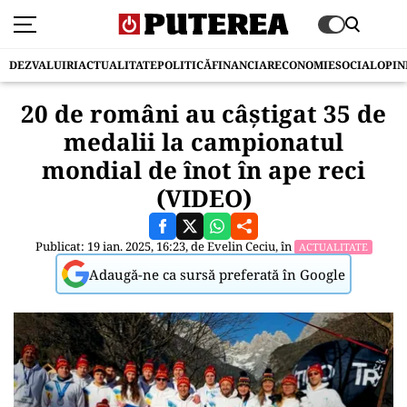
DEZVALUIRI
ACTUALITATE
POLITICĂ
FINANCIAR
ECONOMIE
SOCIAL
OPIN
20 de români au câștigat 35 de
medalii la campionatul
mondial de înot în ape reci
(VIDEO)
Publicat: 19 ian. 2025, 16:23, de
Evelin Ceciu
, în
ACTUALITATE
Adaugă-ne ca sursă preferată în Google