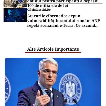
obținut pentru participanți a depășit
100 de miliarde de lei
Oficiuldestiri.ro
Atacurile cibernetice expun
vulnerabilitățile statului român: ANP
repetă scenariul e‑Terra. Ce ascund
comunicările oficiale și cine răspunde
pentru mentenanța IT a instituțiilor
publice
Alte Articole Importante