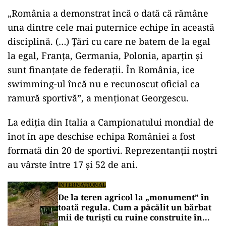
„România a demonstrat încă o dată că rămâne
una dintre cele mai puternice echipe în această
disciplină. (…) Țări cu care ne batem de la egal
la egal, Franța, Germania, Polonia, aparțin și
sunt finanțate de federații. În România, ice
swimming-ul încă nu e recunoscut oficial ca
ramură sportivă”, a menționat Georgescu.
La ediția din Italia a Campionatului mondial de
înot în ape deschise echipa României a fost
formată din 20 de sportivi. Reprezentanții noștri
au vârste între 17 și 52 de ani.
INTERNAȚIONAL
De la teren agricol la „monument” în
toată regula. Cum a păcălit un bărbat
mii de turiști cu ruine construite în