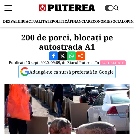
DEZVALUIRI
ACTUALITATE
POLITICĂ
FINANCIAR
ECONOMIE
SOCIAL
OPIN
200 de porci, blocați pe
autostrada A1
Publicat: 10 sept. 2020, 09:09, de
Ziarul Puterea
, în
ACTUALITATE
Adaugă-ne ca sursă preferată în Google