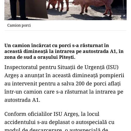
Camion porci
Un camion încărcat cu porci s-a răsturnat în
această dimineață la intrarea pe autostrada A1, în
zona de sud a orașului Piteşti.
Inspectoratul pentru Situaţii de Urgenţă (ISU)
Argeş a anunțat în această dimineață pompierii
au intervenit pentru a salva 200 de porci aflați
într-un camion care s-a răsturnat la intrarea pe
autostrada A1.
Conform oficialilor ISU Argeș, la locul
accidentului s-au deplasat o autospecială cu
modul de descarcerare, o autospecială de