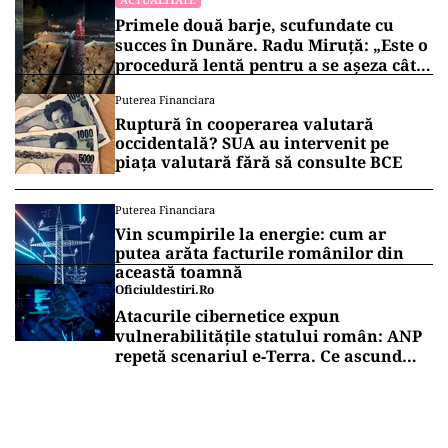
Primele două barje, scufundate cu
succes în Dunăre. Radu Miruță: „Este o
procedură lentă pentru a se așeza cât
mai bine”
Puterea Financiara
Ruptură în cooperarea valutară
occidentală? SUA au intervenit pe
piața valutară fără să consulte BCE
Puterea Financiara
Vin scumpirile la energie: cum ar
putea arăta facturile românilor din
această toamnă
Oficiuldestiri.ro
Atacurile cibernetice expun
vulnerabilitățile statului român: ANP
repetă scenariul e‑Terra. Ce ascund
comunicările oficiale și cine răspunde
pentru mentenanța IT a instituțiilor
publice