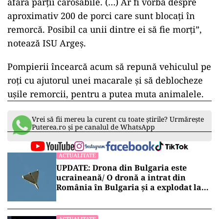
afara părţii carosabile. (…) Ar fi vorba despre
aproximativ 200 de porci care sunt blocaţi în
remorcă. Posibil ca unii dintre ei să fie morţi”,
notează ISU Argeş.
Pompierii încearcă acum să repună vehiculul pe
roţi cu ajutorul unei macarale şi să deblocheze
uşile remorcii, pentru a putea muta animalele.
Vrei să fii mereu la curent cu toate știrile? Urmărește
Puterea.ro și pe canalul de WhatsApp
ACTUALITATE
UPDATE: Drona din Bulgaria este
ucraineană/ O dronă a intrat din
România în Bulgaria şi a explodat la
100 de metri de graniţă
ACTUALITATE