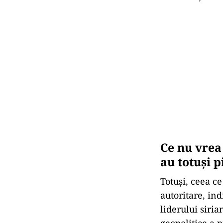
Ce nu vrea
au totuși p
Totuşi, ceea ce
autoritare, ind
liderului siria