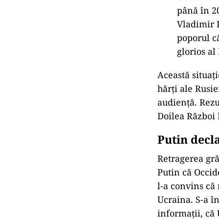
până în 20
Vladimir 
poporul c
glorios al
Această situaţ
hărţi ale Rusi
audienţă. Rezu
Doilea Război
Putin decl
Retragerea gră
Putin că Occid
l-a convins că 
Ucraina. S-a în
informaţii, că