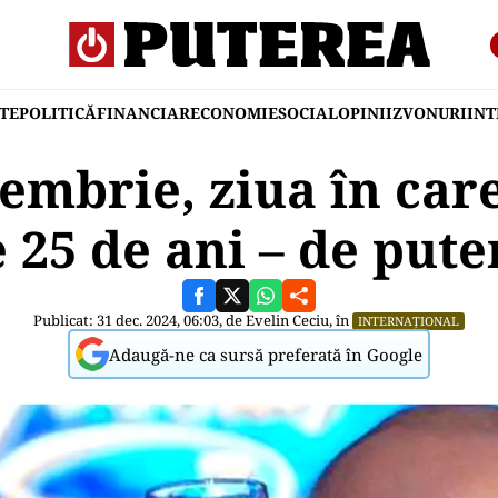
TE
POLITICĂ
FINANCIAR
ECONOMIE
SOCIAL
OPINII
ZVONURI
IN
embrie, ziua în car
 25 de ani – de pute
Publicat: 31 dec. 2024, 06:03, de
Evelin Ceciu
, în
INTERNAȚIONAL
Adaugă-ne ca sursă preferată în Google