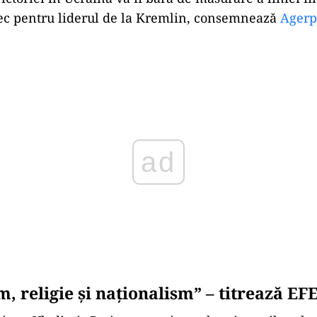
ec pentru liderul de la Kremlin, consemnează
Agerp
Play
, religie şi naţionalism” – titrează EF