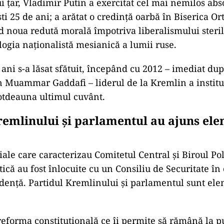
ţar, Vladimir Putin a exercitat cel mai nemilos abs
şti 25 de ani; a arătat o credinţă oarbă în Biserica O
 noua redută morală împotriva liberalismului steril 
ogia naţionalistă mesianică a lumii ruse.
 ani s-a lăsat sfătuit, începând cu 2012 – imediat d
an Muammar Gaddafi – liderul de la Kremlin a institu
totdeauna ultimul cuvânt.
remlinului și parlamentul au ajuns el
iale care caracterizau Comitetul Central şi Biroul Pol
ică au fost înlocuite cu un Consiliu de Securitate în
idenţă. Partidul Kremlinului şi parlamentul sunt el
reforma constituţională ce îi permite să rămână la p