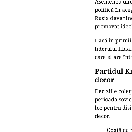
Asemenea unui 
politică în ace
Rusia devenind
promovat ideol
Dacă în primii
liderului libi
care el are în
Partidul K
decor
Deciziile coleg
perioada soviet
loc pentru dis
decor.
Odată cu 