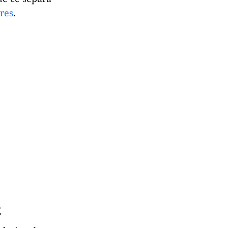
res
.
E