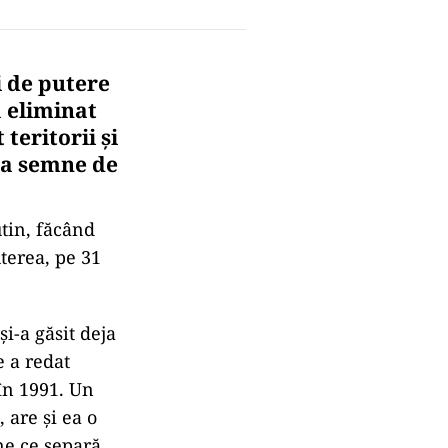
i de putere
a eliminat
teritorii şi
eja semne de
tin, făcând
uterea, pe 31
i-a găsit deja
e a redat
în 1991. Un
 are şi ea o
ine ce separă