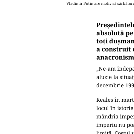
Vladimir Putin are motiv să sărbătore
Preşedintel
absolută pe 
toţi duşmani
a construit 
anacronism, 
„Ne-am îndepăr
aluzie la situa
decembrie 199
Reales în mart
locul în istori
mândria imperi
imperiu nu poat
limită. Costul 