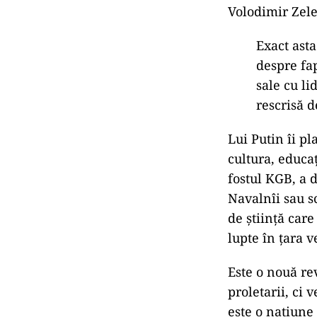
Volodimir Zele
Exact ast
despre fap
sale cu li
rescrisă 
Lui Putin îi pl
cultura, educaţ
fostul KGB, a 
Navalnîi sau sc
de ştiinţă care
lupte în ţara v
Este o nouă rev
proletarii, ci 
este o naţiune