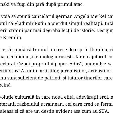
nski va fugi din ţară după primul atac.
a voia să spună cancelarul german Angela Merkel c
tul că Vladimir Putin a pierdut simţul realităţii. Întâ
derii străini par mai degrabă lecţii de istorie. Desigur,
de Kremlin.
ace să spună că frontul nu trece doar prin Ucraina, ci
ia, economia şi tehnologia ruseşti. Iar cu ajutorul co
declarat război propriului popor. Adică, unor advers
riitori ca Akunin, artiştilor, jurnaliştilor, activiştilo
 nu sunt suficient de patrioţi; şi tuturor tinerilor car
ecină.
oluţie culturală în care noua elită, adevăraţii eroi, 
veteranii războiului ucrainean, cei care cred cu fermi
 aleasă şi că are un destin evident aşa cum au SUA.