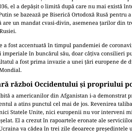
36, el a depăşit o limită după care nu mai există înt
Putin se bazează pe Biserică Ortodoxă Rusă pentru 
ă are un mandat cvasi-divin, asemenea ţarilor din tr
 Rusiei.
ie a fost accentuată în timpul pandemiei de coronavi
ei imperiale în buncărul său, doar câţiva consilieri 
ltatul a fost prima invazie a unei ţări europene de d
 Mondial.
ară război Occidentului şi propriului p
bită a americanilor din Afganistan i-a demonstrat p
entul a atins punctul cel mai de jos. Revenirea taliba
nici Statele Unite, nici europenii nu vor interveni mi
șelat. El a crezut în rapoartele eronate ale serviciilo
 Ucraina va cădea în trei zile deoarece preşedintele