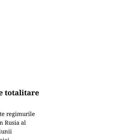
 totalitare
ate regimurile
în Rusia al
iunii