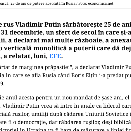
ască: 25 de ani de putere absolută în Rusia / Foto: economica.net
e rus Vladimir Putin sărbătoreşte 25 de an
31 decembrie, un sfert de secol în care şi-
i, a declarat mai multe războaie, a anexat 
o verticală monolitică a puterii care dă d
a relatat, luni,
EFE
.
tat de marginea prăpastiei”, a declarat Vladimir Pu
ţia în care se afla Rusia când Boris Elţîn i-a predat p
9.
ie anul acesta pentru un nou mandat de şase ani, el ş
e. Vladimir Putin vrea să intre în anale ca liderul car
ală ruşilor, umiliţi după căderea Uniunii Sovietice 
e fi o democraţie, dar răbdarea ruşilor, deşi biblică,
victoriei în Ucraina va fi bara de măsurare a liniei f