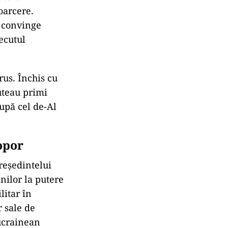
oarcere.
a convinge
ecutul
rus. Închis cu
puteau primi
upă cel de-Al
opor
reşedintelui
nilor la putere
litar în
r sale de
 ucrainean