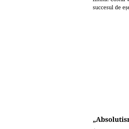
succesul de eş
„Absolutism