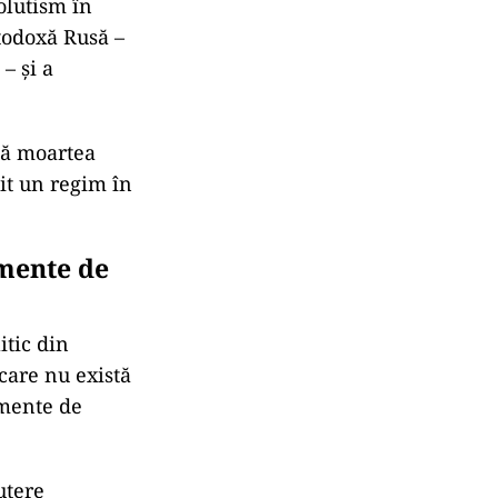
olutism în
rtodoxă Rusă –
– şi a
upă moartea
it un regim în
emente de
itic din
 care nu există
emente de
utere