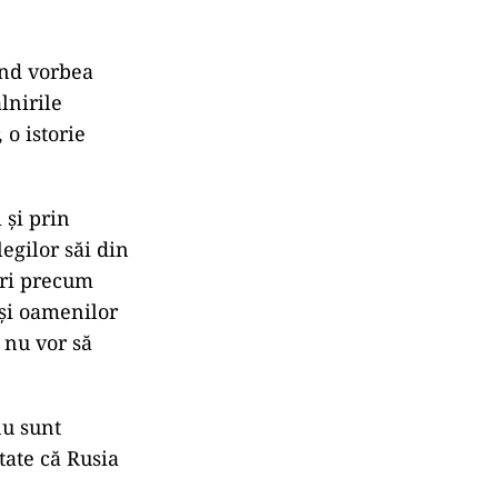
ând vorbea
lnirile
 o istorie
 şi prin
legilor săi din
ari precum
r şi oamenilor
e nu vor să
nu sunt
tate că Rusia