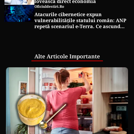
lovească direct economia
Oficiuldestiri.ro
Atacurile cibernetice expun
vulnerabilitățile statului român: ANP
repetă scenariul e‑Terra. Ce ascund
comunicările oficiale și cine răspunde
pentru mentenanța IT a instituțiilor
publice
Alte Articole Importante