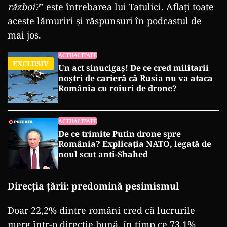
război?
” este întrebarea lui Tatulici. Aflați toate
aceste lămuriri și răspunsuri în podcastul de
mai jos.
ACTUALITATE
EXCLUSIV
Un act sinucigaș! De ce cred militarii
noștri de carieră că Rusia nu va ataca
România cu roiuri de drone?
ACTUALITATE
De ce trimite Putin drone spre
România? Explicația NATO, legată de
noul scut anti-Shahed
Direcția țării: predomină pesimismul
Doar 22,2% dintre români cred că lucrurile
merg într-o direcție bună, în timp ce 73,1%