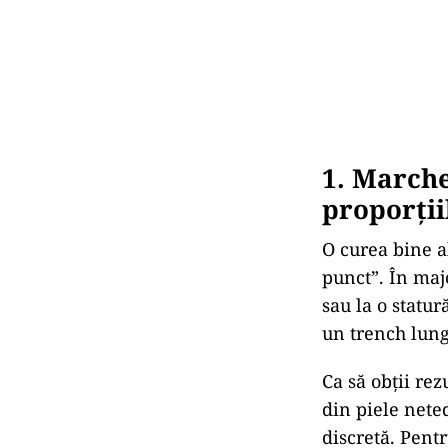
1. Marche
proporții
O curea bine al
punct”. În maj
sau la o statur
un trench lung,
Ca să obții rez
din piele nete
discretă. Pent