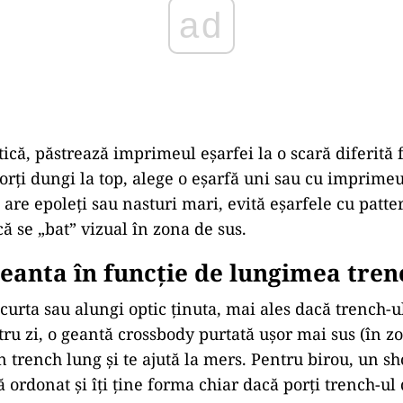
ad
ică, păstrează imprimeul eșarfei la o scară diferită f
orți dungi la top, alege o eșarfă uni sau cu imprimeu
are epoleți sau nasturi mari, evită eșarfele cu patte
că se „bat” vizual în zona de sus.
geanta în funcție de lungimea tren
curta sau alungi optic ținuta, mai ales dacă trench-u
ru zi, o geantă crossbody purtată ușor mai sus (în zo
n trench lung și te ajută la mers. Pentru birou, un s
ă ordonat și îți ține forma chiar dacă porți trench-ul 