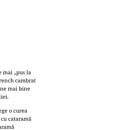
e mai „pus la
 trench cambrat
ține mai bine
iei.
lege o curea
, cu cataramă
taramă