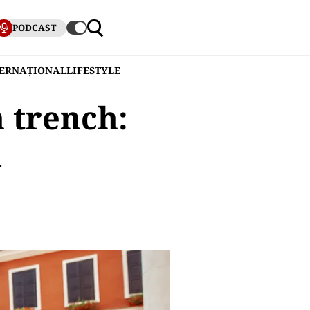
PODCAST
TERNAȚIONAL
LIFESTYLE
 trench:
i