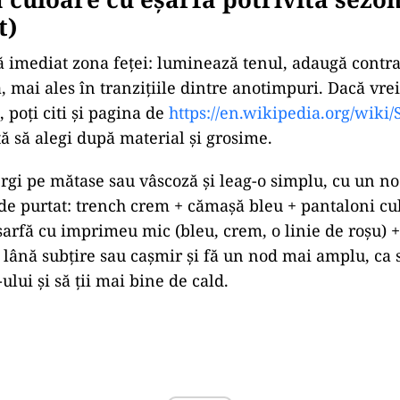
t)
 imediat zona feței: luminează tenul, adaugă contrast
a, mai ales în tranzițiile dintre anotimpuri. Dacă vrei
e, poți citi și pagina de
https://en.wikipedia.org/wiki/
tă să alegi după material și grosime.
gi pe mătase sau vâscoză și leag-o simplu, cu un no
e purtat: trench crem + cămașă bleu + pantaloni cul
arfă cu imprimeu mic (bleu, crem, o linie de roșu) +
lână subțire sau cașmir și fă un nod mai amplu, ca s
ului și să ții mai bine de cald.