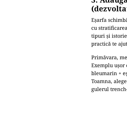
(dezvolta
Eșarfa schimbă
cu stratificare
tipuri și istori
practică te aju
Primăvara, mer
Exemplu ușor d
bleumarin + eș
Toamna, alege 
gulerul trench-