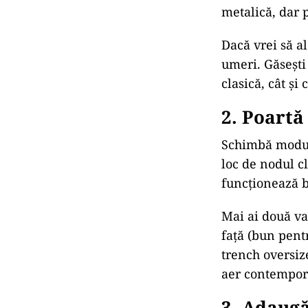
metalică, dar 
Dacă vrei să al
umeri. Găsești
clasică, cât și
2. Poartă
Schimbă modul 
loc de nodul cl
funcționează bi
Mai ai două va
față (bun pent
trench oversize
aer contempor
3. Adaugă