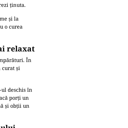
ezi ținuta.
me și la
cu o curea
ai relaxat
umpărături. În
 curat și
-ul deschis în
acă porți un
ă și obții un
nului