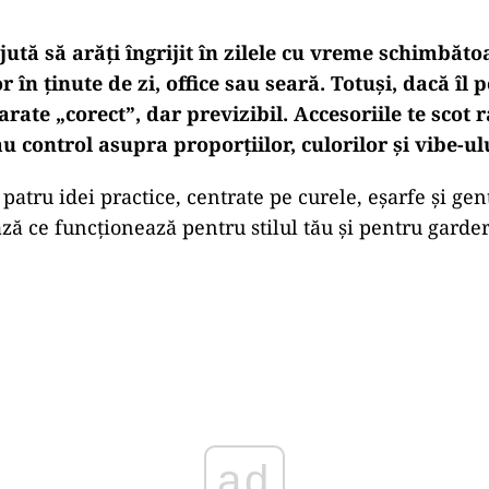
jută să arăți îngrijit în zilele cu vreme schimbătoa
r în ținute de zi, office sau seară. Totuși, dacă îl 
 arate „corect”, dar previzibil. Accesoriile te scot 
dau control asupra proporțiilor, culorilor și vibe-ul
 patru idei practice, centrate pe curele, eșarfe și gen
ază ce funcționează pentru stilul tău și pentru garde
Play