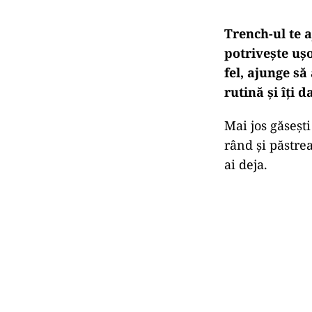
Trench-ul te a
potrivește ușo
fel, ajunge să
rutină și îți 
Mai jos găsești
rând și păstre
ai deja.