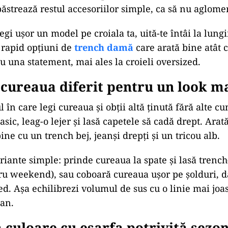
păstrează restul accesoriilor simple, ca să nu aglomer
egi ușor un model pe croiala ta, uită-te întâi la lungi
 rapid opțiuni de
trench damă
care arată bine atât 
 cu una statement, mai ales la croieli oversized.
 cureaua diferit pentru un look m
în care legi cureaua și obții altă ținută fără alte c
asic, leag-o lejer și lasă capetele să cadă drept. Arată
ne cu un trench bej, jeanși drepți și un tricou alb.
riante simple: prinde cureaua la spate și lasă trench
ru weekend), sau coboară cureaua ușor pe șolduri, d
d. Așa echilibrezi volumul de sus cu o linie mai joas
an.
 culoare cu eșarfa potrivită sezo