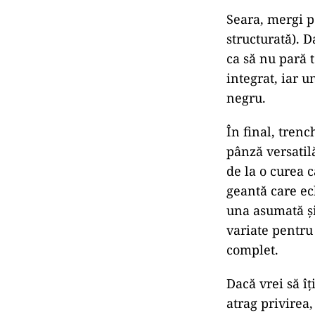
Seara, mergi p
structurată). D
ca să nu pară 
integrat, iar u
negru.
În final, tren
pânză versatilă
de la o curea c
geantă care ech
una asumată și
variate pentru 
complet.
Dacă vrei să îț
atrag privirea,