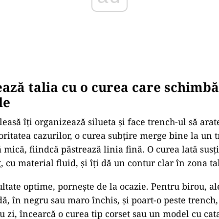
ază talia cu o curea care schimbă
le
easă îți organizează silueta și face trench-ul să arat
oritatea cazurilor, o curea subțire merge bine la un
ă mică, fiindcă păstrează linia fină. O curea lată sus
 cu material fluid, și îți dă un contur clar în zona tal
ultate optime, pornește de la ocazie. Pentru birou, a
dă, în negru sau maro închis, și poart-o peste trench
ru zi, încearcă o curea tip corset sau un model cu ca