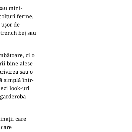
sau mini-
colțuri ferme,
 ușor de
 trench bej sau
mbătoare, ci o
rii bine alese –
privirea sau o
ă simplă într-
ezi look-uri
i garderoba
inații care
 care