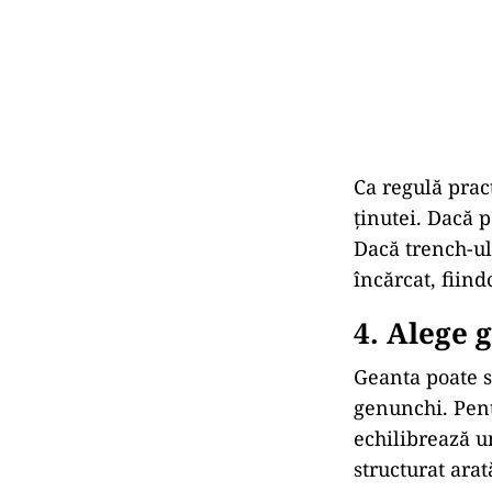
Ca regulă pract
ținutei. Dacă p
Dacă trench-ul 
încărcat, fiind
4. Alege 
Geanta poate s
genunchi. Pent
echilibrează u
structurat arat