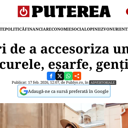
TE
POLITICĂ
FINANCIAR
ECONOMIE
SOCIAL
OPINII
ZVONURI
IN
i de a accesoriza un
curele, eșarfe, genț
Publicat: 17 feb. 2026, 12:07, de
Publyo.ro
, în
ADVERTORIALE
Adaugă-ne ca sursă preferată în Google