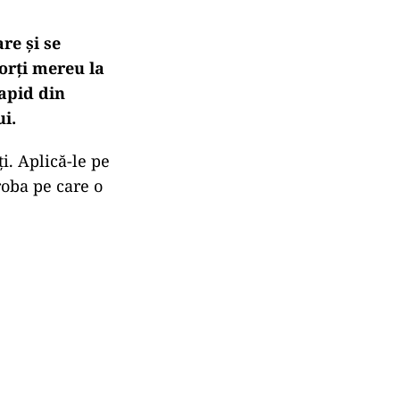
re și se
porți mereu la
rapid din
ui.
ți. Aplică-le pe
roba pe care o