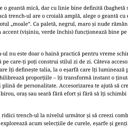
e o geantă mică, dar cu linie bine definită (baghetă 
acă trench-ul are o croială amplă, alege o geantă cu 
totul „moale”. Ca paletă, negrul, maro și nude rămân
n accent (vișiniu, verde închis) funcționează bine pe
ch-ul nu este doar o haină practică pentru vreme schi
 pe care-ți poți construi stilul zi de zi. Câteva acceso
are îți definește talia, la o eșarfă care îți luminează 
ilibrează proporțiile – îți transformă instant o ținut
 plină de personalitate. Accesorizarea te ajută să cre
birou, oraș sau seară fără efort și fără să îți schimb
i ridici trench-ul la nivelul următor și să creezi comb
 explorează acum selecțiile de curele, eșarfe și genți