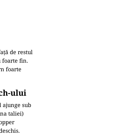
ață de restul
 foarte fin.
rn foarte
ch-ului
l ajunge sub
na taliei)
hopper
deschis.