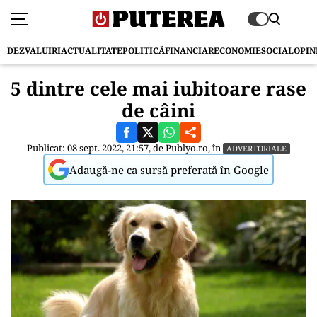
DEZVALUIRI
ACTUALITATE
POLITICĂ
FINANCIAR
ECONOMIE
SOCIAL
OPIN
5 dintre cele mai iubitoare rase
de câini
Publicat: 08 sept. 2022, 21:57, de
Publyo.ro
, în
ADVERTORIALE
Adaugă-ne ca sursă preferată în Google