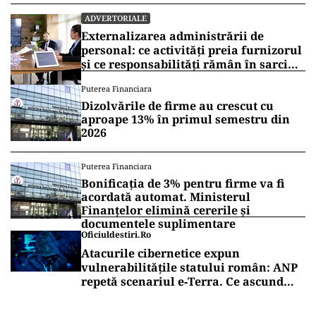
ADVERTORIALE
Externalizarea administrării de
personal: ce activități preia furnizorul
și ce responsabilități rămân în sarcina
companiei
Puterea Financiara
Dizolvările de firme au crescut cu
aproape 13% în primul semestru din
2026
Puterea Financiara
Bonificația de 3% pentru firme va fi
acordată automat. Ministerul
Finanțelor elimină cererile și
documentele suplimentare
Oficiuldestiri.ro
Atacurile cibernetice expun
vulnerabilitățile statului român: ANP
repetă scenariul e‑Terra. Ce ascund
comunicările oficiale și cine răspunde
pentru mentenanța IT a instituțiilor