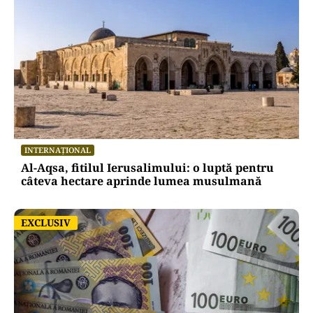
INTERNAȚIONAL
Al-Aqsa, fitilul Ierusalimului: o luptă pentru
câteva hectare aprinde lumea musulmană
EXCLUSIV
EXCLUSIV