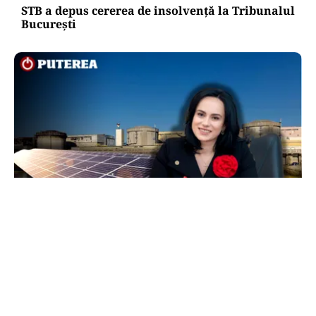
STB a depus cererea de insolvență la Tribunalul
București
ACTUALITATE
Legea prosumatorilor schimbă regulile pe piața
energetică. Simona Bucura Oprescu: „Este una
dintre cele mai importante schimbări”