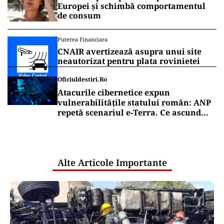
Europei și schimbă comportamentul
de consum
Puterea Financiara
CNAIR avertizează asupra unui site
neautorizat pentru plata rovinietei
Oficiuldestiri.ro
Atacurile cibernetice expun
vulnerabilitățile statului român: ANP
repetă scenariul e‑Terra. Ce ascund
comunicările oficiale și cine răspunde
pentru mentenanța IT a instituțiilor
publice
Alte Articole Importante