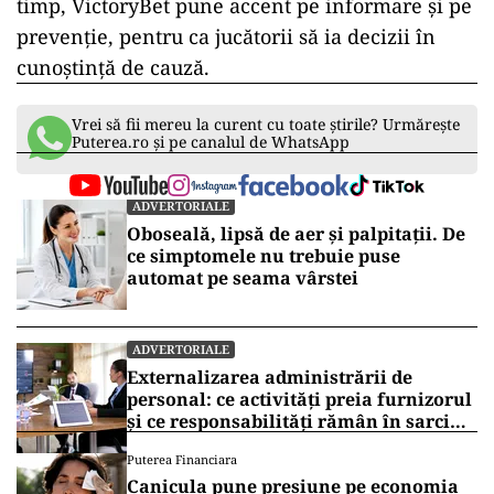
timp, VictoryBet pune accent pe informare și pe
prevenție, pentru ca jucătorii să ia decizii în
cunoștință de cauză.
Vrei să fii mereu la curent cu toate știrile? Urmărește
Puterea.ro și pe canalul de WhatsApp
ADVERTORIALE
Oboseală, lipsă de aer și palpitații. De
ce simptomele nu trebuie puse
automat pe seama vârstei
ADVERTORIALE
Externalizarea administrării de
personal: ce activități preia furnizorul
și ce responsabilități rămân în sarcina
companiei
Puterea Financiara
Canicula pune presiune pe economia