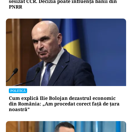
sesizat CCR. Decizia poate influența banii din
PNRR
POLITICĂ
Cum explică Ilie Bolojan dezastrul economic
din România: „Am procedat corect față de țara
noastră”