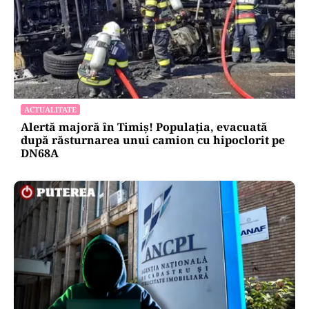
ACTUALITATE
Alertă majoră în Timiș! Populația, evacuată
după răsturnarea unui camion cu hipoclorit pe
DN68A