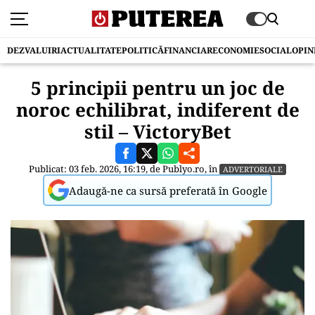
DEZVALUIRI
ACTUALITATE
POLITICĂ
FINANCIAR
ECONOMIE
SOCIAL
OPIN
5 principii pentru un joc de
noroc echilibrat, indiferent de
stil – VictoryBet
Publicat: 03 feb. 2026, 16:19, de
Publyo.ro
, în
ADVERTORIALE
Adaugă-ne ca sursă preferată în Google