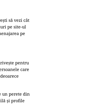
ești să vezi cât
uri pe site-ul
amenajarea pe
rivește pentru
Persoanele care
, deoarece
e un perete din
lă și profile