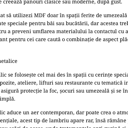
e creează panouri clasice sau moderne, după gust.
t să utilizezi MDF doar în spații ferite de umezeală 
nte speciale pentru băi sau bucătării, dar acestea tre
tru a preveni umflarea materialului la contactul cu
ant pentru cei care caută o combinație de aspect plăc
etalice
c se folosește cel mai des în spații cu cerințe speci
pozite, ateliere, lifturi sau restaurante cu tematică i
asigură protecție la foc, șocuri sau umezeală și se î
simplă.
ic aduce un aer contemporan, dar poate crea o atmo
ențiale, acest tip de lambriu apare rar, însă rămâne 