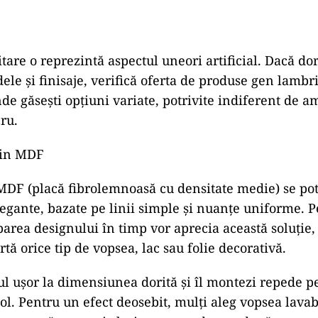
tare o reprezintă aspectul uneori artificial. Dacă dor
le și finisaje, verifică oferta de produse gen lambri
nde găsești opțiuni variate, potrivite indiferent de 
cru.
din MDF
DF (placă fibrolemnoasă cu densitate medie) se pot
egante, bazate pe linii simple și nuanțe uniforme. 
area designului în timp vor aprecia această soluție
tă orice tip de vopsea, lac sau folie decorativă.
ul ușor la dimensiunea dorită și îl montezi repede p
l. Pentru un efect deosebit, mulți aleg vopsea lavabi