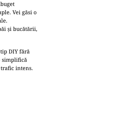
 buget
ple. Vei găsi o
le.
i și bucătării,
 tip DIY fără
 simplifică
trafic intens.