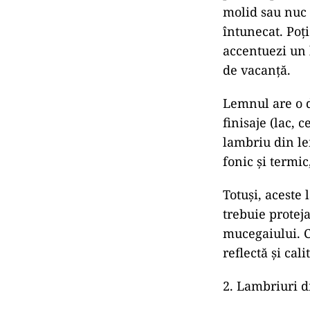
molid sau nuc a
întunecat. Poț
accentuezi un 
de vacanță.
Lemnul are o d
finisaje (lac, 
lambriu din le
fonic și termic
Totuși, aceste
trebuie protej
mucegaiului. C
reflectă și cal
2. Lambriuri 