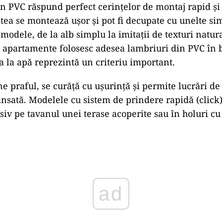
n PVC răspund perfect cerințelor de montaj rapid și
tea se montează ușor și pot fi decupate cu unelte sim
modele, de la alb simplu la imitații de texturi natura
e apartamente folosesc adesea lambriuri din PVC în bă
a la apă reprezintă un criteriu important.
e praful, se curăță cu ușurință și permite lucrări de
nsată. Modelele cu sistem de prindere rapidă (click)
iv pe tavanul unei terase acoperite sau în holuri cu 
ad