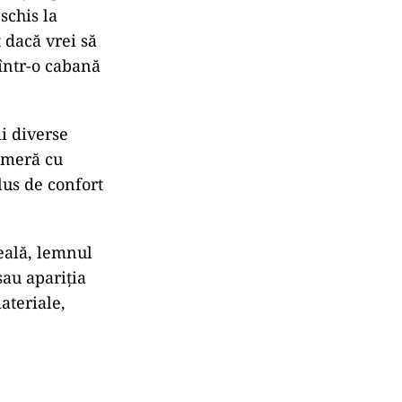
schis la
 dacă vrei să
 într-o cabană
i diverse
cameră cu
lus de confort
zeală, lemnul
sau apariția
ateriale,