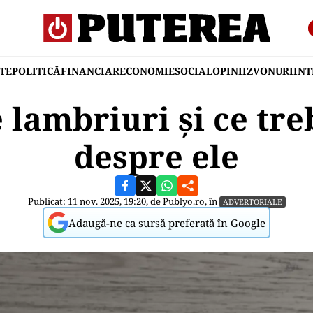
TE
POLITICĂ
FINANCIAR
ECONOMIE
SOCIAL
OPINII
ZVONURI
IN
e lambriuri și ce treb
despre ele
Publicat: 11 nov. 2025, 19:20, de
Publyo.ro
, în
ADVERTORIALE
Adaugă-ne ca sursă preferată în Google