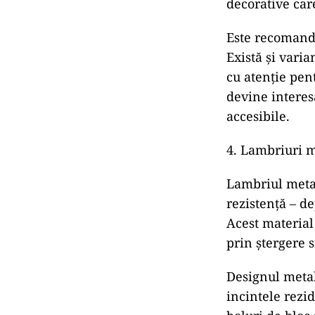
decorative car
Este recomanda
Există și varia
cu atenție pen
devine interes
accesibile.
4. Lambriuri m
Lambriul metali
rezistență – de
Acest material 
prin ștergere 
Designul metal
incintele rezid