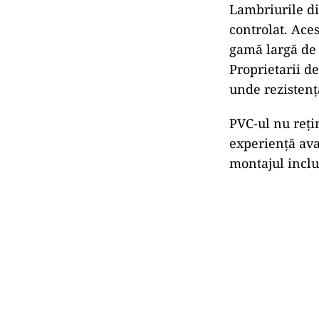
Lambriurile di
controlat. Aces
gamă largă de 
Proprietarii d
unde rezistenț
PVC-ul nu rețin
experiență ava
montajul inclus