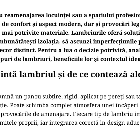
 reamenajarea locuinței sau a spațiului profesio
 de confort și aspect modern, dar și provocări leg
 mai potrivite materiale. Lambriurile oferă soluți
mbunătățești izolația, să ascunzi imperfecțiunile 
ecor distinct. Pentru a lua o decizie potrivită, an
ipuri de lambriuri, beneficiile lor și contextul idea
intă lambriul și de ce contează a
mnă un panou subțire, rigid, aplicat pe pereți sau 
cție. Poate schimba complet atmosfera unei încăperi ș
 provocările de amenajare. Fiecare tip de lambriu i
imitele proprii, iar integrarea corectă în design aduc