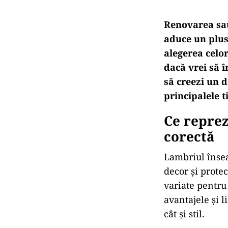
Renovarea sau
aduce un plus
alegerea celor
dacă vrei să î
să creezi un d
principalele t
Ce reprez
corectă
Lambriul însea
decor și prote
variate pentru
avantajele și l
cât și stil.