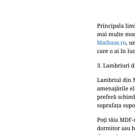
Principala limi
mai multe mode
Mathaus.ro
, u
care o ai în lu
3. Lambriuri 
Lambriul din M
amenajările el
preferă schimb
suprafața supor
Poți tăia MDF-
dormitor sau ho