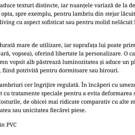
duce texturi distincte, iar nuanțele variază de la de
i opta, spre exemplu, pentru lambriu din stejar lăcuit
living cu aspect sofisticat sau pentru molid nelăcuit
urată mare de utilizare, iar suprafața lui poate prim
ceară, vopsea), oferind libertate la personalizare. O 
mn vopsit alb păstrează luminozitatea și aduce un p
, fiind potrivită pentru dormitoare sau birouri.
 lambriuri cer îngrijire regulată. În încăperi cu ume
at cu tratamente speciale pentru a evita deformarea 
osturile, de obicei mai ridicate comparativ cu alte m
itatea sau unicitatea fiecărei piese.
din PVC