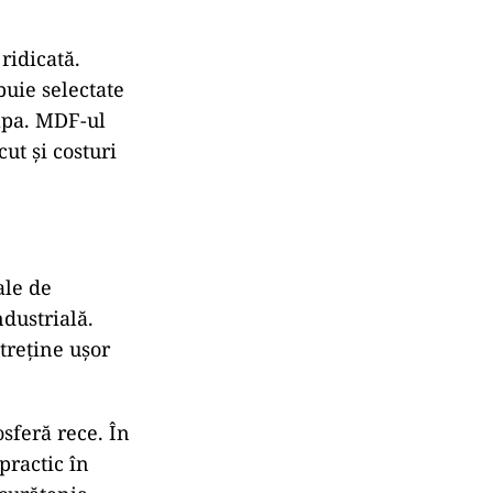
ridicată.
buie selectate
 apa. MDF-ul
ut și costuri
ale de
ndustrială.
ntreține ușor
sferă rece. În
practic în