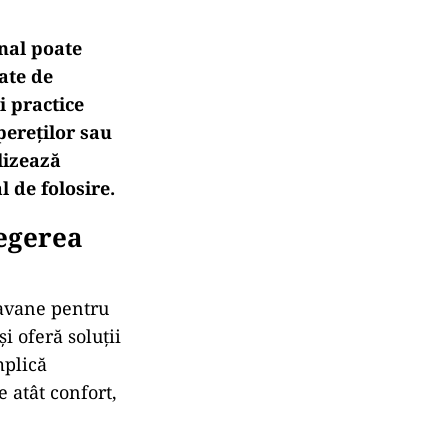
nal poate
ate de
i practice
pereților sau
alizează
l de folosire.
legerea
tavane pentru
i oferă soluții
mplică
e atât confort,