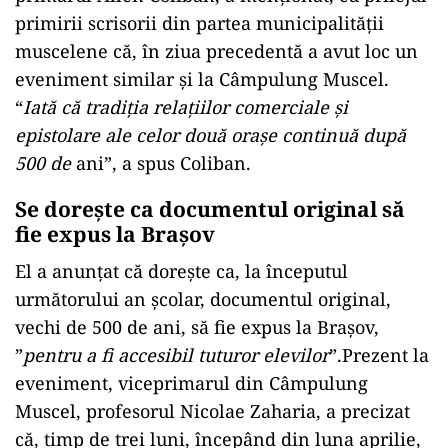
primirii scrisorii din partea municipalităţii
muscelene că, în ziua precedentă a avut loc un
eveniment similar şi la Câmpulung Muscel.
“
Iată că tradiţia relaţiilor comerciale şi
epistolare ale celor două oraşe continuă după
500 de
ani”, a spus Coliban.
Se dorește ca documentul original să
fie expus la Braşov
El a anunţat că doreşte ca, la începutul
următorului an şcolar, documentul original,
vechi de 500 de ani, să fie expus la Braşov,
”
pentru a fi accesibil tuturor elevilor
”.Prezent la
eveniment, viceprimarul din Câmpulung
Muscel, profesorul Nicolae Zaharia, a precizat
că, timp de trei luni, începând din luna aprilie,