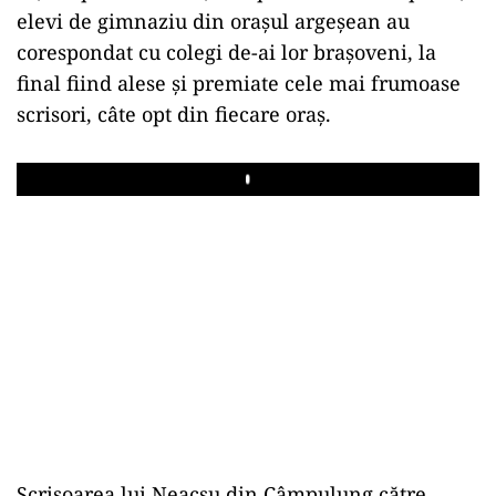
elevi de gimnaziu din oraşul argeşean au
corespondat cu colegi de-ai lor braşoveni, la
final fiind alese şi premiate cele mai frumoase
scrisori, câte opt din fiecare oraş.
Play
Scrisoarea lui Neacşu din Câmpulung către