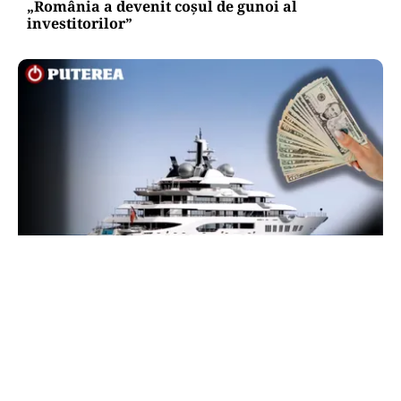
„România a devenit coșul de gunoi al
investitorilor”
INTERNAȚIONAL
Megayahtul Amadea, confiscat de americani de
la un oligarh rus, a fost scos la vânzare. Noul
proprietar a scos din conturi 187 de milioane de
dolari