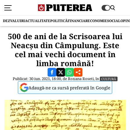
DEZVALUIRI
ACTUALITATE
POLITICĂ
FINANCIAR
ECONOMIE
SOCIAL
OPIN
500 de ani de la Scrisoarea lui
Neacșu din Câmpulung. Este
cel mai vechi document în
limba română!
Publicat: 30 iun. 2021, 18:00, de
Roxana Roseti
, în
CULTURĂ
Adaugă-ne ca sursă preferată în Google