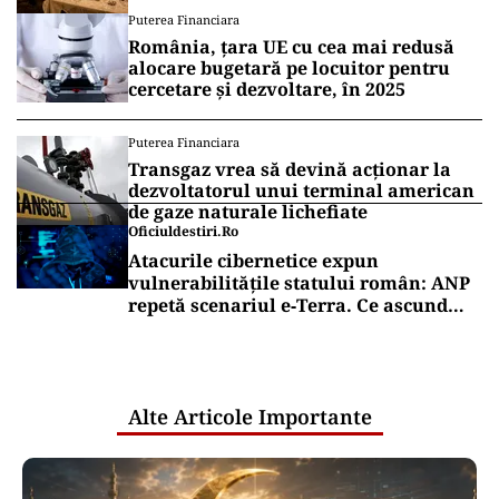
Puterea Financiara
România, țara UE cu cea mai redusă
alocare bugetară pe locuitor pentru
cercetare și dezvoltare, în 2025
Puterea Financiara
Transgaz vrea să devină acționar la
dezvoltatorul unui terminal american
de gaze naturale lichefiate
Oficiuldestiri.ro
Atacurile cibernetice expun
vulnerabilitățile statului român: ANP
repetă scenariul e‑Terra. Ce ascund
comunicările oficiale și cine răspunde
pentru mentenanța IT a instituțiilor
publice
Alte Articole Importante