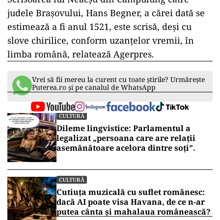
judele Braşovului, Hans Begner, a cărei dată se
estimează a fi anul 1521, este scrisă, deşi cu
slove chirilice, conform uzanţelor vremii, în
limba română, relatează Agerpres.
Vrei să fii mereu la curent cu toate știrile? Urmărește
Puterea.ro și pe canalul de WhatsApp
CULTURĂ
Dileme lingvistice: Parlamentul a
legalizat „persoana care are relații
asemănătoare acelora dintre soți”.
CULTURĂ
Cutiuța muzicală cu suflet românesc:
dacă AI poate visa Havana, de ce n-ar
putea cânta și mahalaua românească?