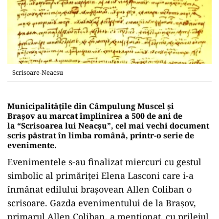
Scrisoare-Neacsu
Municipalităţile din Câmpulung Muscel şi
Braşov au marcat împlinirea a 500 de ani de
la “Scrisoarea lui Neacşu”, cel mai vechi document
scris păstrat în limba română, printr-o serie de
evenimente.
Evenimentele s-au finalizat miercuri cu gestul
simbolic al primăriţei Elena Lasconi care i-a
înmânat edilului braşovean Allen Coliban o
scrisoare. Gazda evenimentului de la Braşov,
primarul Allen Coliban, a menţionat, cu prilejul