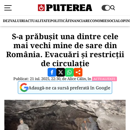
DEZVALUIRI
ACTUALITATE
POLITICĂ
FINANCIAR
ECONOMIE
SOCIAL
OPIN
S-a prăbușit una dintre cele
mai vechi mine de sare din
România. Evacuări și restricții
de circulație
Publicat: 21 iul. 2025, 22:30, de
Alice Călin
, în
ACTUALITATE
Adaugă-ne ca sursă preferată în Google