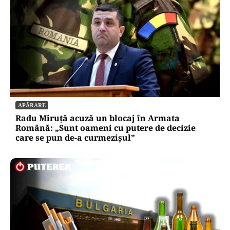
APĂRARE
Radu Miruță acuză un blocaj în Armata
Română: „Sunt oameni cu putere de decizie
care se pun de-a curmezișul”