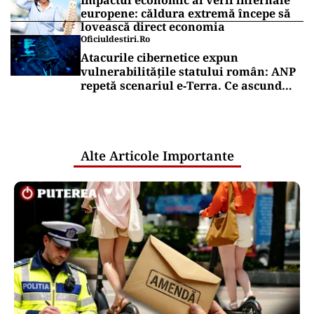
Impactul economic al verii infernale
europene: căldura extremă începe să
lovească direct economia
Oficiuldestiri.ro
Atacurile cibernetice expun
vulnerabilitățile statului român: ANP
repetă scenariul e‑Terra. Ce ascund
comunicările oficiale și cine răspunde
pentru mentenanța IT a instituțiilor
publice
Alte Articole Importante