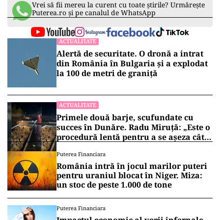
Vrei să fii mereu la curent cu toate știrile? Urmărește
Puterea.ro și pe canalul de WhatsApp
ACTUALITATE
Alertă de securitate. O dronă a intrat
din România în Bulgaria şi a explodat
la 100 de metri de graniţă
ACTUALITATE
Primele două barje, scufundate cu
succes în Dunăre. Radu Miruță: „Este o
procedură lentă pentru a se așeza cât
mai bine”
Puterea Financiara
România intră în jocul marilor puteri
pentru uraniul blocat în Niger. Miza:
un stoc de peste 1.000 de tone
Puterea Financiara