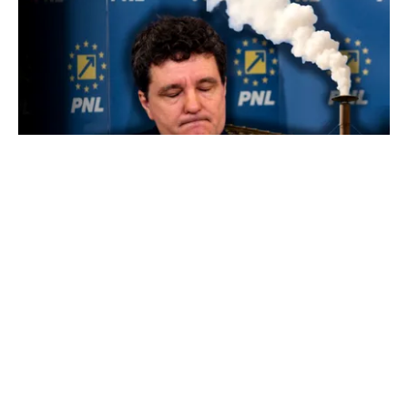
POLITICĂ
Presiune pe Nicușor Dan din partea PNL.
Liberalii cer desemnarea de urgență a unui nou
premier: „Trebuie să iasă fum alb de la
Cotroceni!”
TOS
Politica Cookies
Protecția Datelor Personale
Despre Noi
Publicitate
Echipa
© 2026, toate drepturile rezervate puterea.ro