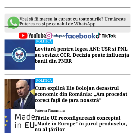
Vrei să fii mereu la curent cu toate știrile? Urmărește
Puterea.ro și pe canalul de WhatsApp
POLITICĂ
Lovitură pentru legea ANI: USR și PNL
au sesizat CCR. Decizia poate influența
banii din PNRR
POLITICĂ
Cum explică Ilie Bolojan dezastrul
economic din România: „Am procedat
corect față de țara noastră”
Puterea Financiara
Țările UE reconfigurează conceptul
„Made in Europe” în jurul produselor,
nu al țărilor