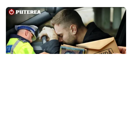
ACTUALITATE
Ce sumă a încercat să dea șpagă un șofer
polițiștilor ca să scape de amendă
TOS
Politica Cookies
Protecția Datelor Personale
Despre Noi
Publicitate
Echipa