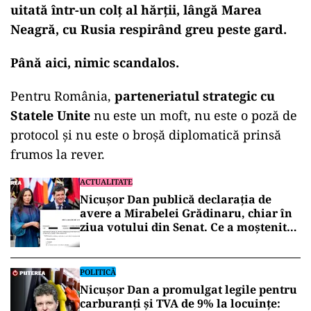
uitată într-un colț al hărții, lângă Marea
Neagră, cu Rusia respirând greu peste gard.
Până aici, nimic scandalos.
Pentru România,
parteneriatul strategic cu
Statele Unite
nu este un moft, nu este o poză de
protocol și nu este o broșă diplomatică prinsă
frumos la rever.
ACTUALITATE
Nicușor Dan publică declarația de
avere a Mirabelei Grădinaru, chiar în
ziua votului din Senat. Ce a moștenit
partenera președintelui
POLITICĂ
Nicușor Dan a promulgat legile pentru
carburanți și TVA de 9% la locuințe: