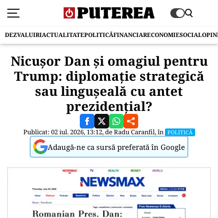
DEZVALUIRI
ACTUALITATE
POLITICĂ
FINANCIAR
ECONOMIE
SOCIAL
OPIN
Nicușor Dan și omagiul pentru
Trump: diplomație strategică
sau lingușeală cu antet
prezidențial?
Publicat: 02 iul. 2026, 13:12, de
Radu Caranfil
, în
POLITICĂ
Adaugă-ne ca sursă preferată în Google