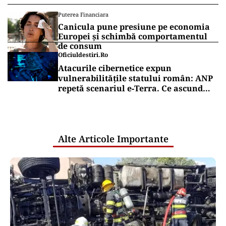
Puterea Financiara
Canicula pune presiune pe economia
Europei și schimbă comportamentul
de consum
Oficiuldestiri.ro
Atacurile cibernetice expun
vulnerabilitățile statului român: ANP
repetă scenariul e‑Terra. Ce ascund
comunicările oficiale și cine răspunde
pentru mentenanța IT a instituțiilor
publice
Alte Articole Importante