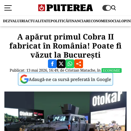
DEZVALUIRI
ACTUALITATE
POLITICĂ
FINANCIAR
ECONOMIE
SOCIAL
OPIN
A apărut primul Cobra II
fabricat în România! Poate fi
văzut la București
Publicat: 13 mai 2026, 16:49, de
Cristian Matache
, în
ECONOMIE
Adaugă-ne ca sursă preferată în Google