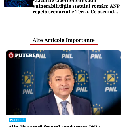
Atacurile cibernetice expun
vulnerabilitățile statului român: ANP
repetă scenariul e‑Terra. Ce ascund
comunicările oficiale și cine răspunde
pentru mentenanța IT a instituțiilor
publice
Alte Articole Importante
POLITICĂ