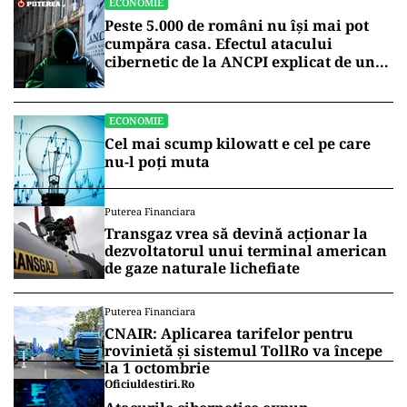
ECONOMIE
Peste 5.000 de români nu își mai pot
cumpăra casa. Efectul atacului
cibernetic de la ANCPI explicat de un
broker
ECONOMIE
Cel mai scump kilowatt e cel pe care
nu-l poți muta
Puterea Financiara
Transgaz vrea să devină acționar la
dezvoltatorul unui terminal american
de gaze naturale lichefiate
Puterea Financiara
CNAIR: Aplicarea tarifelor pentru
rovinietă și sistemul TollRo va începe
la 1 octombrie
Oficiuldestiri.ro