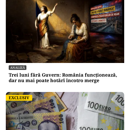
ANALIZĂ
Trei luni fără Guvern: România funcționează,
dar nu mai poate hotărî încotro merge
EXCLUSIV
EXCLUSIV