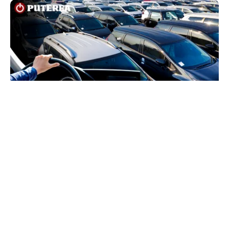
AUTO
Schimbare pe piața auto: românii cumpără mai
puține mașini, însă tot mai multe sunt noi
TOS
Politica Cookies
Protecția Datelor Personale
Despre Noi
Publicitate
Echipa
© 2026, toate drepturile rezervate puterea.ro