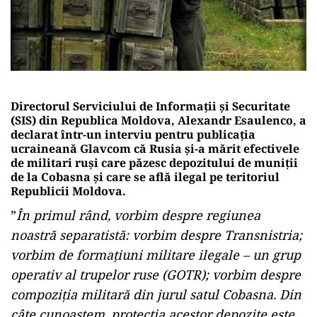
Directorul Serviciului de Informații și Securitate
(SIS) din Republica Moldova, Alexandr Esaulenco, a
declarat într-un interviu pentru publicația
ucraineană Glavcom că Rusia și-a mărit efectivele
de militari ruși care păzesc depozitului de muniții
de la Cobasna și care se află ilegal pe teritoriul
Republicii Moldova.
”
În primul rând, vorbim despre regiunea
noastră separatistă: vorbim despre Transnistria;
vorbim de formațiuni militare ilegale – un grup
operativ al trupelor ruse (GOTR); vorbim despre
compoziția militară din jurul satul Cobasna. Din
câte cunoaștem, protecția acestor depozite este