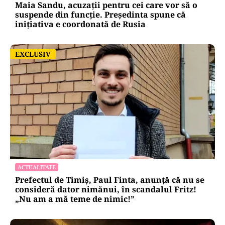
Maia Sandu, acuzații pentru cei care vor să o
suspende din funcție. Președinta spune că
inițiativa e coordonată de Rusia
EXCLUSIV
EXCLUSIV
ACTUALITATE
Prefectul de Timiș, Paul Finta, anunță că nu se
consideră dator nimănui, în scandalul Fritz!
„Nu am a mă teme de nimic!”