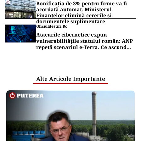
Bonificația de 3% pentru firme va fi
acordată automat. Ministerul
Finanțelor elimină cererile și
documentele suplimentare
Oficiuldestiri.ro
Atacurile cibernetice expun
vulnerabilitățile statului român: ANP
repetă scenariul e‑Terra. Ce ascund
comunicările oficiale și cine răspunde
pentru mentenanța IT a instituțiilor
publice
Alte Articole Importante