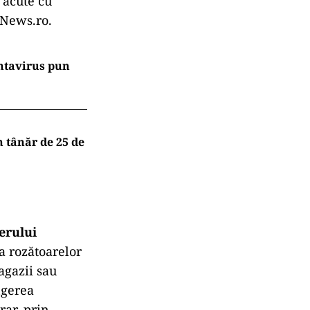
 acute cu
 News.ro.
antavirus pun
 tânăr de 25 de
erului
a rozătoarelor
agazii sau
ngerea
rar, prin