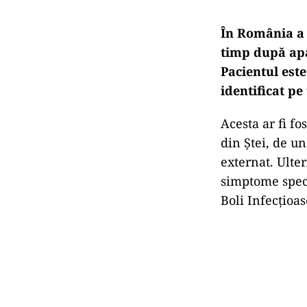
În România a 
timp după apa
Pacientul este
identificat pe 
Acesta ar fi fo
din Ștei, de u
externat. Ulter
simptome specif
Boli Infecțioa