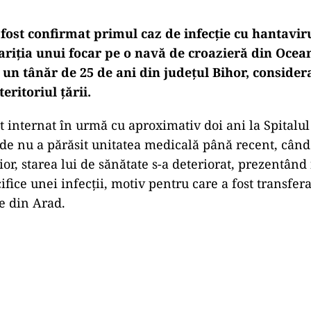
fost confirmat primul caz de infecție cu hantaviru
riția unui focar pe o navă de croazieră din Ocean
 un tânăr de 25 de ani din județul Bihor, consider
teritoriul țării.
st internat în urmă cu aproximativ doi ani la Spitalul
nde nu a părăsit unitatea medicală până recent, când 
ior, starea lui de sănătate s-a deteriorat, prezentând 
ice unei infecții, motiv pentru care a fost transfera
se din Arad.
Play