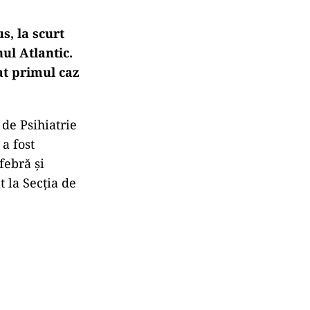
s, la scurt
ul Atlantic.
at primul caz
 de Psihiatrie
a fost
febră și
t la Secția de