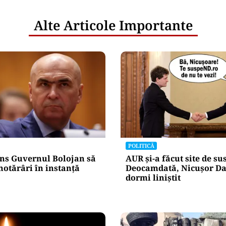
Alte Articole Importante
POLITICĂ
ns Guvernul Bolojan să
AUR și-a făcut site de s
hotărâri în instanță
Deocamdată, Nicușor Da
dormi liniștit