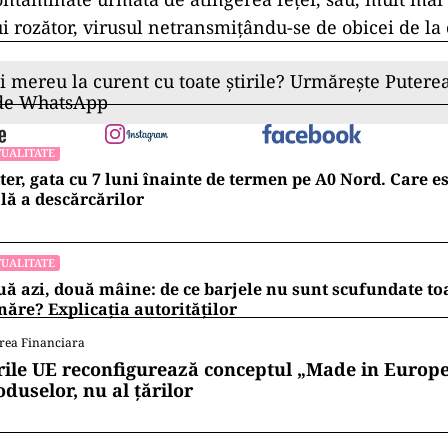
 rozător, virusul netransmițându-se de obicei de la
ii mereu la curent cu toate știrile? Urmărește Puterea
 de WhatsApp
UALITATE
ter, gata cu 7 luni înainte de termen pe A0 Nord. Care es
lă a descărcărilor
UALITATE
ă azi, două mâine: de ce barjele nu sunt scufundate to
ăre? Explicația autorităților
rea Financiara
rile UE reconfigurează conceptul „Made in Europe
oduselor, nu al țărilor