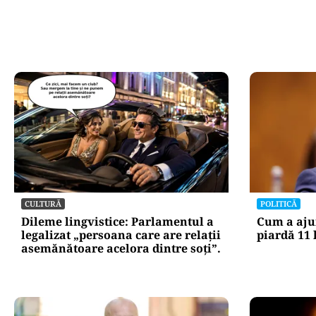
CULTURĂ
POLITICĂ
Dileme lingvistice: Parlamentul a
Cum a aju
legalizat „persoana care are relații
piardă 11 
asemănătoare acelora dintre soți”.