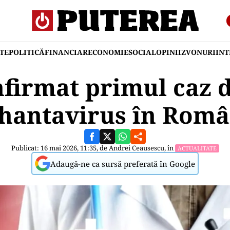
TE
POLITICĂ
FINANCIAR
ECONOMIE
SOCIAL
OPINII
ZVONURI
IN
nfirmat primul caz d
 hantavirus în Româ
Publicat: 16 mai 2026, 11:35, de
Andrei Ceausescu
, în
ACTUALITATE
Adaugă-ne ca sursă preferată în Google