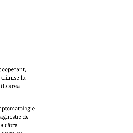
 cooperant,
 trimise la
ificarea
imptomatologie
iagnostic de
se către