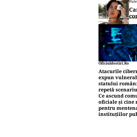
Pute
Ca
co
Oficiuldestiri.ro
Atacurile ciber
expun vulnerabi
statului român
repetă scenariu
Ce ascund comu
oficiale și cin
pentru mentena
instituțiilor pu