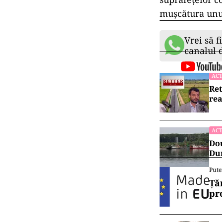
mușcătura unui
Vrei să f
canalul
ACT
Ret
rea
ACT
Dou
Dun
Pute
Ță
pr