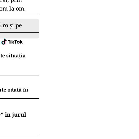
 om la om.
.ro și pe
te situația
ate odată în
” în jurul