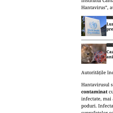
Institutul Can
Hantavirus”, a
SĂN
Lum
pr
SĂN
Caz
ani
Autoritățile în
Hantavirusul s
contaminat
cu
infectate, mai
poduri. Infect
suprafețelor c