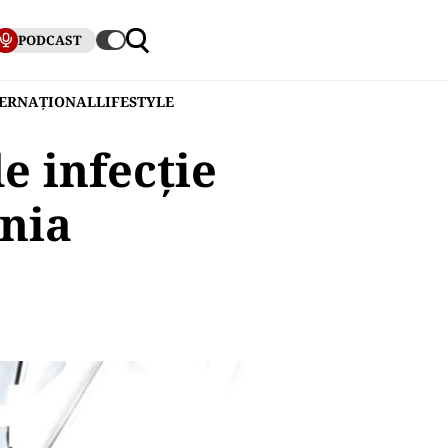
PODCAST
TERNAȚIONAL
LIFESTYLE
e infecție
nia