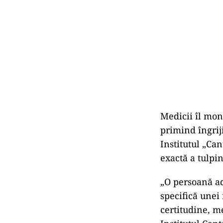
Medicii îl moni
primind îngriji
Institutul „Ca
exactă a tulpin
„O persoană ad
specifică unei 
certitudine, me