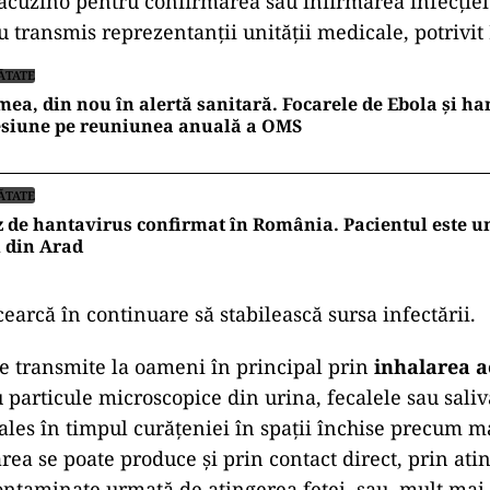
tacuzino pentru confirmarea sau infirmarea infecţiei
u transmis reprezentanții unității medicale, potrivit
ĂTATE
ea, din nou în alertă sanitară. Focarele de Ebola și h
esiune pe reuniunea anuală a OMS
ĂTATE
 de hantavirus confirmat în România. Pacientul este un
 din Arad
cearcă în continuare să stabilească sursa infectării.
e transmite la oameni în principal prin
inhalarea a
 particule microscopice din urina, fecalele sau saliv
 ales în timpul curățeniei în spații închise precum m
area se poate produce și prin contact direct, prin ati
ontaminate urmată de atingerea feței, sau, mult mai 