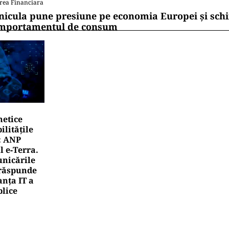
rea Financiara
nicula pune presiune pe economia Europei și sc
mportamentul de consum
netice
litățile
: ANP
l e‑Terra.
nicările
e răspunde
nța IT a
blice