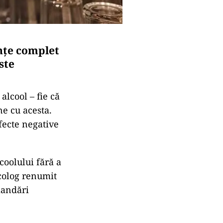
nțe complet
ste
alcool – fie că
ne cu acesta.
fecte negative
coolului fără a
colog renumit
mandări