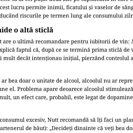
cest lucru permite inimii, ficatului și vaselor de sân
ducând riscurile pe termen lung ale consumului ziln
ide o altă sticlă
t are o ultimă recomandare pentru iubitorii de vin:
explică faptul că, după ce se termină prima sticlă de
i mult decât intenționau inițial, pierzând controlul 
ar bea doar o unitate de alcool, alcoolul nu ar repr
ne el. Problema apare deoarece alcoolul stimulează
lt, un efect care, probabil, este legat de dopamine
 consumul excesiv, Nutt recomandă să îți faci un pla
rtenerul de băut): „Decideți dinainte că veți bea doa