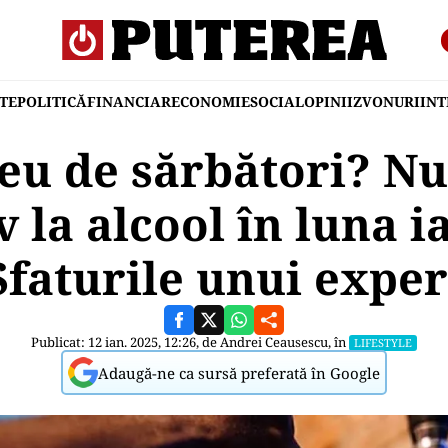
TE
POLITICĂ
FINANCIAR
ECONOMIE
SOCIAL
OPINII
ZVONURI
IN
reu de sărbători? N
v la alcool în luna 
Sfaturile unui exper
Publicat: 12 ian. 2025, 12:26, de
Andrei Ceausescu
, în
LIFESTYLE
Adaugă-ne ca sursă preferată în Google