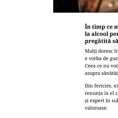
În timp ce 
la alcool pe
pregătită să
Mulți doresc î
e vorba de gus
Ceea ce nu vor
asupra sănătăț
Din fericire, e
renunța la el 
și expert în s
valoroase.