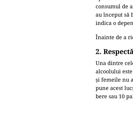
consumul de al
au început să 
indica o depe
Înainte de a r
2.
Respectă
Una dintre cel
alcoolului est
și femeile nu 
pune acest luc
bere sau 10 pa