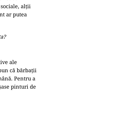
ciale, alții
nt ar putea
ta?
ive ale
pun că bărbații
ămână. Pentru a
șase pinturi de