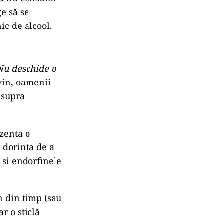
ge să se
ic de alcool.
Nu deschide o
 vin, oamenii
asupra
ezenta o
 dorința de a
 și endorfinele
n din timp (sau
r o sticlă