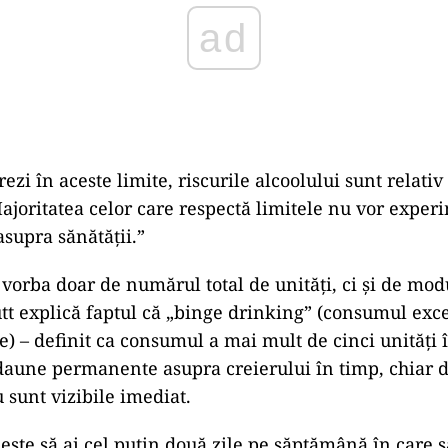
ad
ezi în aceste limite, riscurile alcoolului sunt relati
ajoritatea celor care respectă limitele nu vor exper
asupra sănătății.”
 vorba doar de numărul total de unități, ci și de mod
t explică faptul că „binge drinking” (consumul exce
e) – definit ca consumul a mai mult de cinci unități î
daune permanente asupra creierului în timp, chiar 
 sunt vizibile imediat.
este să ai cel puțin două zile pe săptămână în care