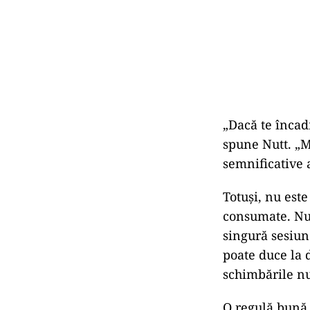
„Dacă te încadr
spune Nutt. „M
semnificative 
Totuși, nu este
consumate. Nut
singură sesiun
poate duce la 
schimbările nu
O regulă bună 