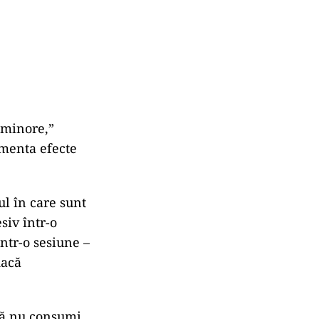
v minore,”
imenta efecte
ul în care sunt
siv într-o
ntr-o sesiune –
dacă
 să nu consumi