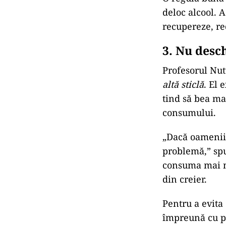
deloc alcool. A
recupereze, re
3.
Nu desch
Profesorul Nut
altă sticlă
. El 
tind să bea ma
consumului.
„Dacă oamenii 
problemă,” spu
consuma mai mu
din creier.
Pentru a evita
împreună cu pa