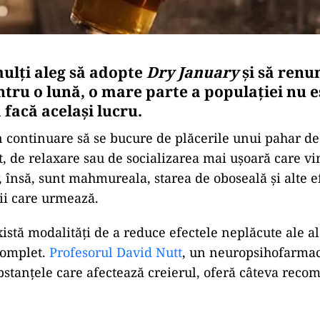
mulți aleg să adopte
Dry January
și să renu
ntru o lună, o mare parte a populației nu e
 facă același lucru.
n continuare să se bucure de plăcerile unui pahar de 
t, de relaxare sau de socializarea mai ușoară care vi
, însă, sunt mahmureala, starea de oboseală și alte e
ii care urmează.
xistă modalități de a reduce efectele neplăcute ale al
complet.
Profesorul David Nutt
, un neuropsihofarma
ubstanțele care afectează creierul, oferă câteva reco