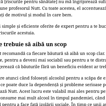
ă [riscurile pentru sănătate] nu mă îngrijorează sufi
une profesorul Nutt. Cu toate acestea, el accentuea
enți de motivul și modul în care bem.
ri simple și eficiente oferite de expert pentru a te bu
iscurile acestuia.
e trebuie să aibă un scop
t recomandă ca fiecare băutură să aibă un scop clar. 
e, pentru a deveni mai sociabil sau pentru a te distra
gerează că băuturile fără un beneficiu evident ar tre
e atunci când folosești alcoolul pentru a scăpa de e
 ce poate duce la dependență și probleme serioase 
ează Nutt. Acest lucru este valabil mai ales pentru p
consume mai mult alcool în timpul pandemiei, când
l pentru a face față izolării sociale. În timp ce unii 