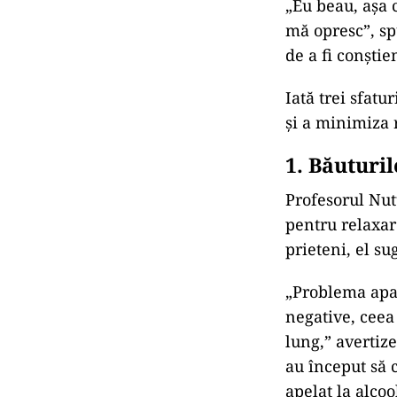
„Eu beau, așa c
mă opresc”, sp
de a fi conști
Iată trei sfatu
și a minimiza r
1.
Băuturil
Profesorul Nut
pentru relaxar
prieteni, el su
„Problema apar
negative, ceea
lung,” avertiz
au început să 
apelat la alcoo