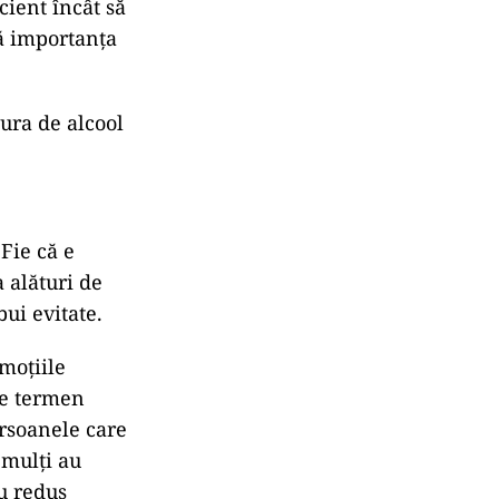
cient încât să
ză importanța
cura de alcool
Fie că e
 alături de
bui evitate.
moțiile
pe termen
ersoanele care
 mulți au
au redus