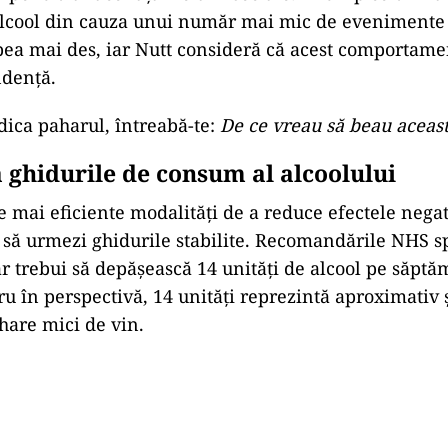
cool din cauza unui număr mai mic de evenimente so
bea mai des, iar Nutt consideră că acest comportame
ndență.
idica paharul, întreabă-te:
De ce vreau să beau aceas
 ghidurile de consum al alcoolului
e mai eficiente modalități de a reduce efectele negat
e să urmezi ghidurile stabilite. Recomandările NHS s
ar trebui să depășească 14 unități de alcool pe săpt
ru în perspectivă, 14 unități reprezintă aproximativ 
hare mici de vin.