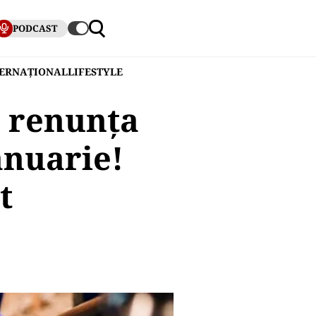
PODCAST
TERNAȚIONAL
LIFESTYLE
u renunța
ianuarie!
t