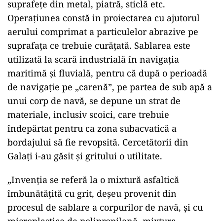
suprafețe din metal, piatră, sticlă etc.
Operațiunea constă in proiectarea cu ajutorul
aerului comprimat a particulelor abrazive pe
suprafața ce trebuie curățată. Sablarea este
utilizată la scară industrială în navigația
maritimă și fluvială, pentru că după o perioadă
de navigație pe „carenă”, pe partea de sub apă a
unui corp de navă, se depune un strat de
materiale, inclusiv scoici, care trebuie
îndepărtat pentru ca zona subacvatică a
bordajului să fie revopsită. Cercetătorii din
Galați i-au găsit și gritului o utilitate.
„Invenţia se referă la o mixtură asfaltică
îmbunătăţită cu grit, deşeu provenit din
procesul de sablare a corpurilor de navă, şi cu