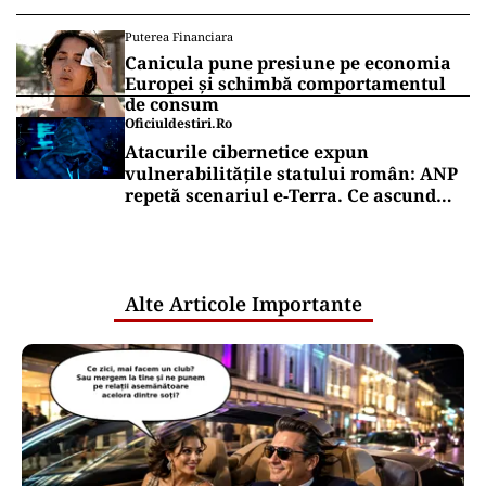
Puterea Financiara
Canicula pune presiune pe economia
Europei și schimbă comportamentul
de consum
Oficiuldestiri.ro
Atacurile cibernetice expun
vulnerabilitățile statului român: ANP
repetă scenariul e‑Terra. Ce ascund
comunicările oficiale și cine răspunde
pentru mentenanța IT a instituțiilor
publice
Alte Articole Importante