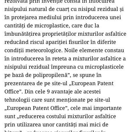
rezolvată prin invenție constă în înlocuirea
nisipului natural de cuarț cu nisipul rezidual și
în protejarea mediului prin introducerea unei
cantități de microplastice, care duc la
îmbunătățirea proprietăților mixturilor asfaltice
reducând riscul apariției fisurilor în diferite
condiții meteorologice. Noile elemente constau
în introducerea în reteta a mixturilor asfaltice a
nisipului rezidual împreuna cu microplasticele
pe bază de polipropilenă”, se spune în
prezentarea de pe site-ul „European Patent
Office”. Din cele 9 avantaje ale acestei
tehnologii care sunt menționate pe site-ul
„European Patent Office”, cele mai importante
sunt „reducerea costului mixturilor asfaltice
prin utilizarea unor cantități mai mici de