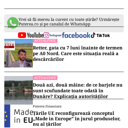
Vrei să fii mereu la curent cu toate știrile? Urmărește
Puterea.ro și pe canalul de WhatsApp
ACTUALITATE
Retter, gata cu 7 luni înainte de termen
pe A0 Nord. Care este situația reală a
descărcărilor
ACTUALITATE
Două azi, două mâine: de ce barjele nu
sunt scufundate toate odată în
Dunăre? Explicația autorităților
Puterea Financiara
Țările UE reconfigurează conceptul
„Made in Europe” în jurul produselor,
nu al țărilor