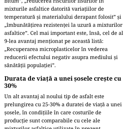
bitum”, „reducerea riscurilor fisurilor în
mixturile asfaltice datorită variațiilor de
temperatură și materialului derapant folosit” și
„îmbunătățirea rezistenței la uzură a mixturilor
asfaltice”. Cel mai important este, însă, cel de al
9-lea avantaj menționat pe această listă:
„Recuperarea microplasticelor în vederea
reducerii efectului negativ asupra mediului și
sănătății populației”.
Durata de viață a unei șosele crește cu
30%
Un alt avantaj al noului tip de asfalt este
prelungirea cu 25-30% a duratei de viață a unei
șosele, în condițiile în care costurile de
producție sunt comparabile cu cele ale
mixturilor asfaltice utilizate în prezent.