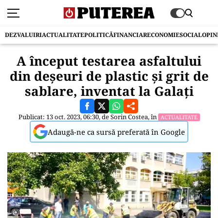
DEZVALUIRI
ACTUALITATE
POLITICĂ
FINANCIAR
ECONOMIE
SOCIAL
OPIN
A început testarea asfaltului
din deșeuri de plastic și grit de
sablare, inventat la Galați
Publicat: 13 oct. 2023, 06:30, de
Sorin Costea
, în
ACTUALITATE
Adaugă-ne ca sursă preferată în Google