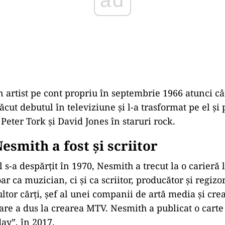
 artist pe cont propriu în septembrie 1966 atunci c
ăcut debutul în televiziune şi l-a trasformat pe el ş
Peter Tork şi David Jones în staruri rock.
esmith a fost și scriitor
s-a despărţit în 1970, Nesmith a trecut la o carieră 
ar ca muzician, ci şi ca scriitor, producător şi regizo
ltor cărţi, şef al unei companii de artă media şi cre
are a dus la crearea MTV. Nesmith a publicat o cart
ay”, în 2017.