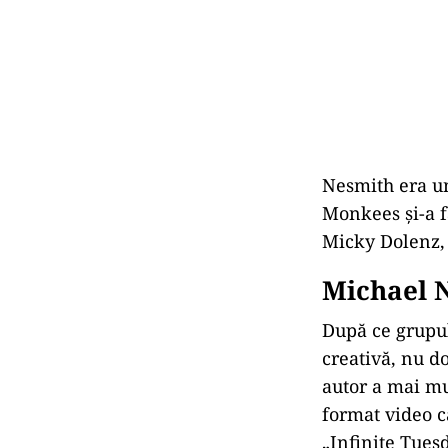
Nesmith era un
Monkees şi-a f
Micky Dolenz, 
Michael N
După ce grupul 
creativă, nu do
autor a mai mu
format video c
„Infinite Tuesd