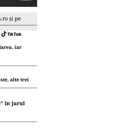
.ro și pe
darea, iar
te, alte trei
” în jurul