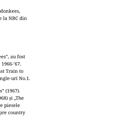
e Monkees,
de la NBC din
s”, au fost
 1966-’67.
st Train to
ingle-uri No.1.
s” (1967).
68) şi „The
re piesele
spre country