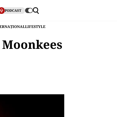
PODCAST
TERNAȚIONAL
LIFESTYLE
he Moonkees