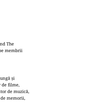
ând The
i pe membrii
lungă şi
r de filme,
ator de muzică,
e de memorii,