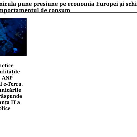
nicula pune presiune pe economia Europei și sc
mportamentul de consum
netice
litățile
: ANP
l e‑Terra.
nicările
e răspunde
nța IT a
blice