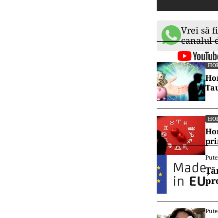
Vrei să f
canalul
HO
Hor
Tau
HO
Hor
pr
Pute
Ță
pr
Pute