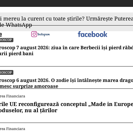
ii mereu la curent cu toate știrile? Urmărește Puterea
 de WhatsApp
ROSCOP
oscop 7 august 2026: ziua în care Berbecii își pierd răb
rii pierd bani
ROSCOP
oscop 6 august 2026. O zodie își întâlnește marea dragos
imesc surprize amoroase
rea Financiara
rile UE reconfigurează conceptul „Made in Europe
oduselor, nu al țărilor
rea Financiara