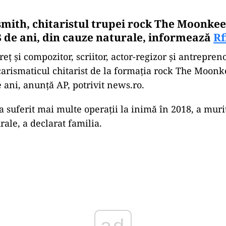
mith, chitaristul trupei rock The Moonkees
8 de ani, din cauze naturale, informează
Rf
eţ şi compozitor, scriitor, actor-regizor şi antrepreno
carismaticul chitarist de la formaţia rock The Moonke
e ani, anunţă AP, potrivit news.ro.
a suferit mai multe operaţii la inimă în 2018, a muri
rale, a declarat familia.
Play