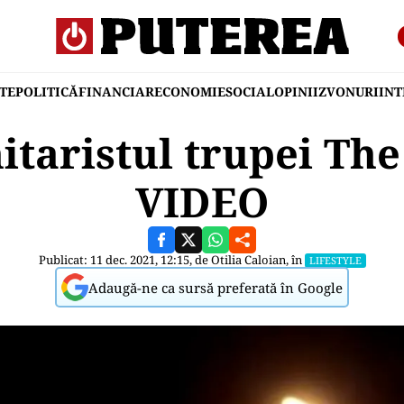
TE
POLITICĂ
FINANCIAR
ECONOMIE
SOCIAL
OPINII
ZVONURI
IN
itaristul trupei T
VIDEO
Publicat: 11 dec. 2021, 12:15, de
Otilia Caloian
, în
LIFESTYLE
Adaugă-ne ca sursă preferată în Google