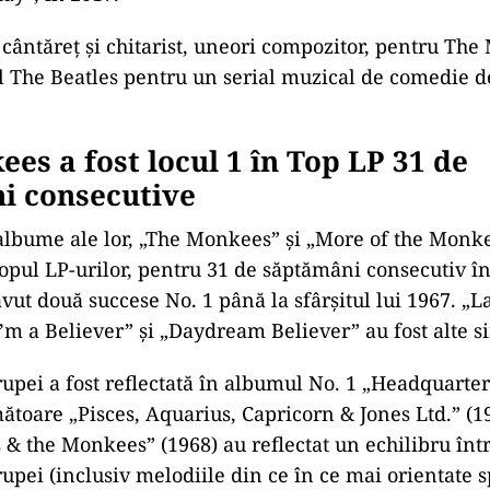
 cântăreţ şi chitarist, uneori compozitor, pentru Th
til The Beatles pentru un serial muzical de comedie 
es a fost locul 1 în Top LP 31 de
i consecutive
lbume ale lor, „The Monkees” şi „More of the Monkee
opul LP-urilor, pentru 31 de săptămâni consecutiv în
vut două succese No. 1 până la sfârşitul lui 1967. „La
I’m a Believer” şi „Daydream Believer” au fost alte s
rupei a fost reflectată în albumul No. 1 „Headquarter
ătoare „Pisces, Aquarius, Capricorn & Jones Ltd.” (19
s & the Monkees” (1968) au reflectat un echilibru înt
rupei (inclusiv melodiile din ce în ce mai orientate 