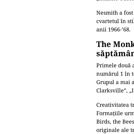
Nesmith a fost
cvartetul în s
anii 1966-’68.
The Monke
săptămân
Primele două a
numărul 1 în t
Grupul a mai a
Clarksville”, „
Creativitatea t
Formaţiile urm
Birds, the Bee
originale ale t