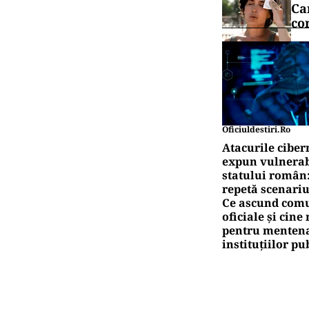
Ca
co
Oficiuldestiri.ro
Atacurile ciber
expun vulnerabi
statului român
repetă scenariu
Ce ascund comu
oficiale și cin
pentru mentena
instituțiilor pu