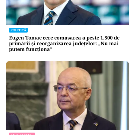
BUSINESS
TeraPlast (TRP) —Venituri în creștere,
profitabilitate sub presiune
POLITICĂ
Eugen Tomac cere comasarea a peste 1.500 de
primării și reorganizarea județelor: „Nu mai