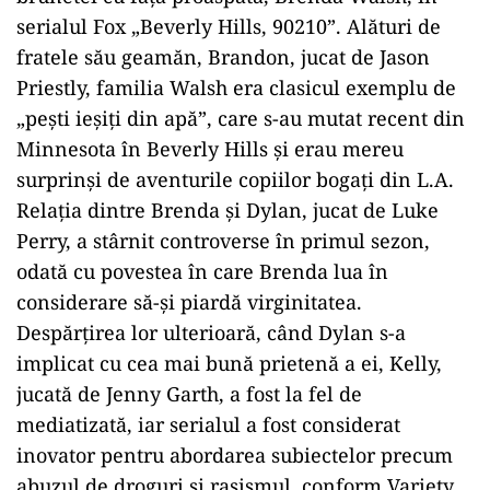
serialul Fox „Beverly Hills, 90210”. Alături de
fratele său geamăn, Brandon, jucat de Jason
Priestly, familia Walsh era clasicul exemplu de
„pești ieșiți din apă”, care s-au mutat recent din
Minnesota în Beverly Hills și erau mereu
surprinși de aventurile copiilor bogați din L.A.
Relația dintre Brenda și Dylan, jucat de Luke
Perry, a stârnit controverse în primul sezon,
odată cu povestea în care Brenda lua în
considerare să-și piardă virginitatea.
Despărțirea lor ulterioară, când Dylan s-a
implicat cu cea mai bună prietenă a ei, Kelly,
jucată de Jenny Garth, a fost la fel de
mediatizată, iar serialul a fost considerat
inovator pentru abordarea subiectelor precum
abuzul de droguri și rasismul, conform Variety.