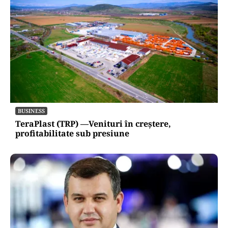
INTERNAȚIONAL
Se naște un „NATO sunnit”: Arabia Saudită,
Turcia și Pakistan își unesc forțele militare