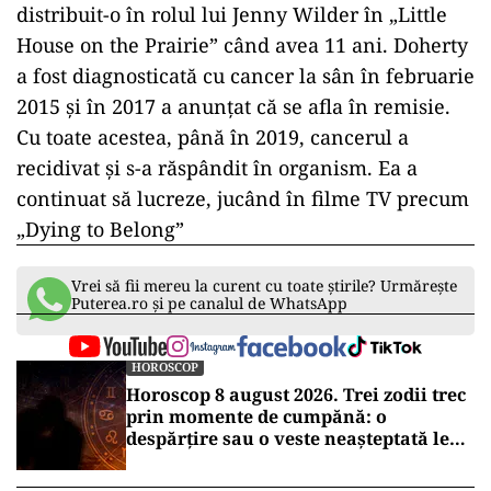
Lupta cu cancerul
Născută în Memphis, Tennessee, Doherty s-a
mutat în Los Angeles împreună cu familia în
copilărie și și-a început cariera la vârsta de 10
ani cu un rol în serialul „Father Murphy”.
Michael Landon a remarcat-o în acest serial și a
distribuit-o în rolul lui Jenny Wilder în „Little
House on the Prairie” când avea 11 ani. Doherty
a fost diagnosticată cu cancer la sân în februarie
2015 și în 2017 a anunțat că se afla în remisie.
Cu toate acestea, până în 2019, cancerul a