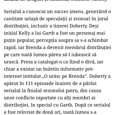
Serialul a cunoscut un succes imens, generând o
cantitate uriașă de speculații și zvonuri în jurul
distribuției, inclusiv a tinerei Doherty. Deși
inițial Kelly a lui Garth a fost un personaj mai
puțin popular, percepția asupra sa s-a schimbat
rapid, iar Brenda a devenit membrul distribuției
pe care toată lumea părea să-l iubească să
urască. Presa a catalogat-o ca fiind o divă, iar
chiar a existat un buletin informativ pre-
internet intitulat „O urăsc pe Brenda”. Doherty a
apărut în 111 episoade înainte de a părăsi
serialul la finalul sezonului patru, din cauza
unor conflicte raportate cu alți membri ai
distribuției, în special cu Garth. După ce serialul
a fost reînviat de două ori, toată lumea s-a