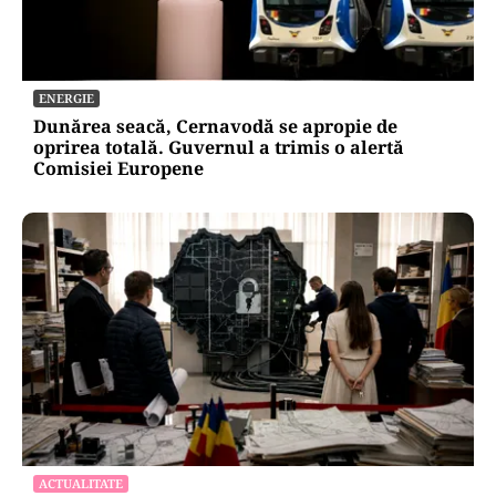
ACTUALITATE
România, în fața scenariului unui posibil atac
rusesc! Orice e posibil, dar Țările Baltice și
Polonia par în prima linie!
ENERGIE
Dunărea seacă, Cernavodă se apropie de
oprirea totală. Guvernul a trimis o alertă
Comisiei Europene