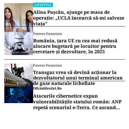
recidivat și s-a răspândit în organism. Ea a
continuat să lucreze, jucând în filme TV precum
„Dying to Belong”
Vrei să fii mereu la curent cu toate știrile? Urmărește
Puterea.ro și pe canalul de WhatsApp
HOROSCOP
Horoscop 8 august 2026. Trei zodii trec
prin momente de cumpănă: o
despărțire sau o veste neașteptată le
schimbă planurile
LIFESTYLE
Alina Pușcău, ajunge pe masa de
operație: „UCLA încearcă să-mi salveze
viața”
Puterea Financiara
România, țara UE cu cea mai redusă