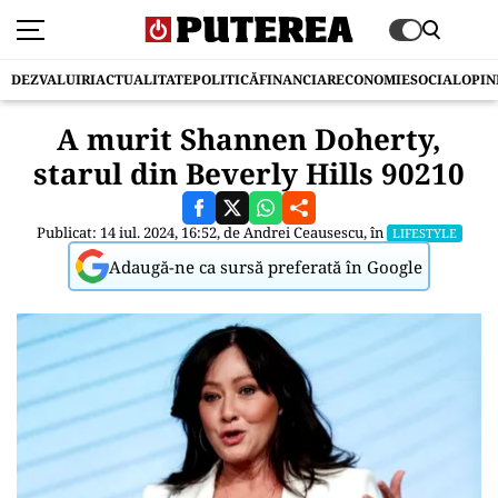
DEZVALUIRI
ACTUALITATE
POLITICĂ
FINANCIAR
ECONOMIE
SOCIAL
OPIN
A murit Shannen Doherty,
starul din Beverly Hills 90210
Publicat: 14 iul. 2024, 16:52, de
Andrei Ceausescu
, în
LIFESTYLE
Adaugă-ne ca sursă preferată în Google