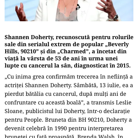
Shannen Doherty, recunoscută pentru rolurile
sale din serialul extrem de popular „Beverly
Hills, 90210” și din „Charmed”, a încetat din
viață la vârsta de 53 de ani în urma unei
lupte cu cancerul la sân, diagnosticat în 2015.
„Cu inima grea confirmăm trecerea în neființă a
actriței Shannen Doherty. Sâmbătă, 13 iulie, ea a
pierdut bătălia cu cancerul, după mulți ani de
confruntare cu această boală”, a transmis Leslie
Sloane, publicistul lui Doherty, într-o declarație
pentru People. Bruneta din BH 90210, Doherty a
devenit celebră în 1990 pentru interpretarea
brunetei cu față proaspătă, Brenda Walsh, în