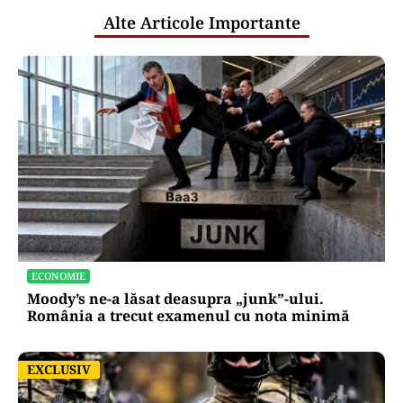
alocare bugetară pe locuitor pentru
cercetare și dezvoltare, în 2025
Puterea Financiara
Transgaz vrea să devină acționar la
dezvoltatorul unui terminal american
de gaze naturale lichefiate
Oficiuldestiri.ro
Atacurile cibernetice expun
vulnerabilitățile statului român: ANP
repetă scenariul e‑Terra. Ce ascund
comunicările oficiale și cine răspunde
pentru mentenanța IT a instituțiilor
publice
Alte Articole Importante