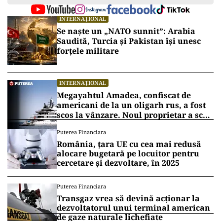
INTERNAȚIONAL
Se naște un „NATO sunnit”: Arabia
Saudită, Turcia și Pakistan își unesc
forțele militare
INTERNAȚIONAL
Megayahtul Amadea, confiscat de
americani de la un oligarh rus, a fost
scos la vânzare. Noul proprietar a scos
din conturi 187 de milioane de dolari
Puterea Financiara
România, țara UE cu cea mai redusă
alocare bugetară pe locuitor pentru
cercetare și dezvoltare, în 2025
Puterea Financiara
Transgaz vrea să devină acționar la
dezvoltatorul unui terminal american
de gaze naturale lichefiate