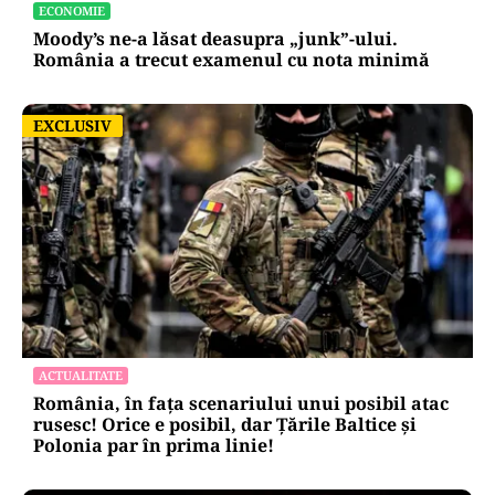
ECONOMIE
Moody’s ne-a lăsat deasupra „junk”-ului.
România a trecut examenul cu nota minimă
EXCLUSIV
EXCLUSIV
ACTUALITATE
România, în fața scenariului unui posibil atac
rusesc! Orice e posibil, dar Țările Baltice și
Polonia par în prima linie!