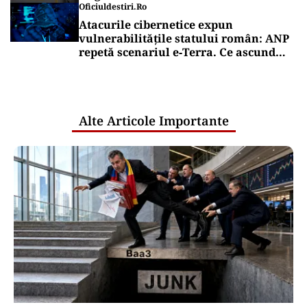
Oficiuldestiri.ro
Atacurile cibernetice expun
vulnerabilitățile statului român: ANP
repetă scenariul e‑Terra. Ce ascund
comunicările oficiale și cine răspunde
pentru mentenanța IT a instituțiilor
publice
Alte Articole Importante