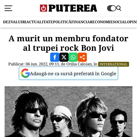
DEZVALUIRI
ACTUALITATE
POLITICĂ
FINANCIAR
ECONOMIE
SOCIAL
OPIN
A murit un membru fondator
al trupei rock Bon Jovi
Publicat: 06 iun. 2022, 09:11, de
Otilia Caloian
, în
INTERNAȚIONAL
Adaugă-ne ca sursă preferată în Google