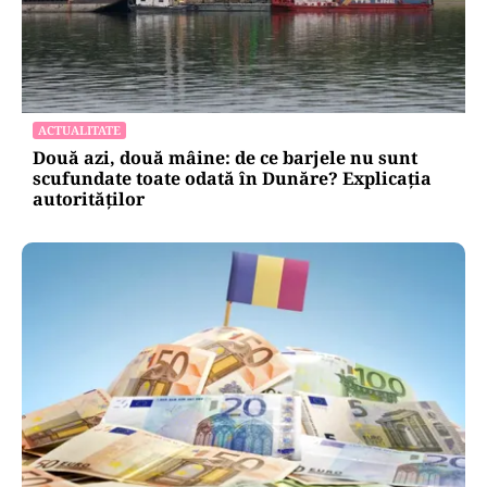
ACTUALITATE
Două azi, două mâine: de ce barjele nu sunt
scufundate toate odată în Dunăre? Explicația
autorităților