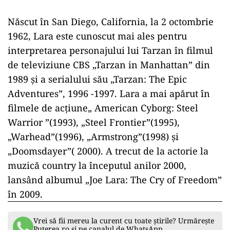
Născut în San Diego, California, la 2 octombrie
1962, Lara este cunoscut mai ales pentru
interpretarea personajului lui Tarzan în filmul
de televiziune CBS „Tarzan in Manhattan” din
1989 și a serialului său „Tarzan: The Epic
Adventures”, 1996 -1997. Lara a mai apărut în
filmele de acțiune„ American Cyborg: Steel
Warrior ”(1993), „Steel Frontier”(1995),
„Warhead”(1996), „Armstrong”(1998) și
„Doomsdayer”( 2000). A trecut de la actorie la
muzică country la începutul anilor 2000,
lansând albumul „Joe Lara: The Cry of Freedom”
în 2009.
Vrei să fii mereu la curent cu toate știrile? Urmărește
Puterea.ro și pe canalul de WhatsApp