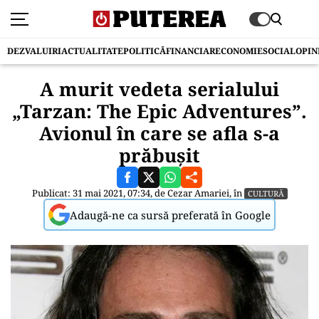
DEZVALUIRI
ACTUALITATE
POLITICĂ
FINANCIAR
ECONOMIE
SOCIAL
OPIN
A murit vedeta serialului
„Tarzan: The Epic Adventures”.
Avionul în care se afla s-a
prăbușit
Publicat: 31 mai 2021, 07:34, de
Cezar Amariei
, în
CULTURĂ
Adaugă-ne ca sursă preferată în Google