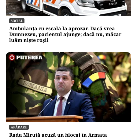
SOCIAL
Ambulanța cu escală la aprozar. Dacă vrea
Dumnezeu, pacientul ajunge; dacă nu, măcar
luăm niște roșii
APĂRARE
Radu Miruță acuză un blocaj în Armata