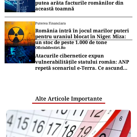
putea arăta facturile românilor din
această toamnă
Puterea Financiara
România intră în jocul marilor puteri
pentru uraniul blocat în Niger. Miza:
un stoc de peste 1.000 de tone
Oficiuldestiri.ro
Atacurile cibernetice expun
vulnerabilitățile statului român: ANP
repetă scenariul e‑Terra. Ce ascund
comunicările oficiale și cine răspunde
pentru mentenanța IT a instituțiilor
publice
Alte Articole Importante