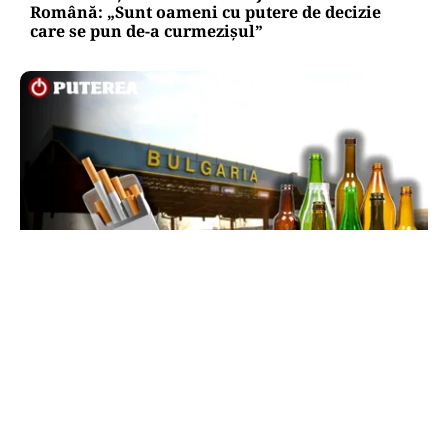
Română: „Sunt oameni cu putere de decizie
care se pun de-a curmezișul”
LIFESTYLE
Reguli noi la vamă: Câte țigări și cât alcool mai
poți aduce din Bulgaria cu sacoșa
TOS
Politica Cookies
Protecția Datelor Personale