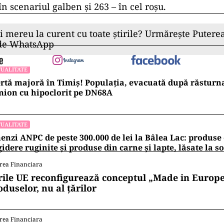
în scenariul galben și 263 – în cel roșu.
ii mereu la curent cu toate știrile? Urmărește Puterea
 de WhatsApp
UALITATE
rtă majoră în Timiș! Populația, evacuată după răsturn
ion cu hipoclorit pe DN68A
UALITATE
nzi ANPC de peste 300.000 de lei la Bâlea Lac: produse 
gidere ruginite și produse din carne și lapte, lăsate la s
rea Financiara
rile UE reconfigurează conceptul „Made in Europe
oduselor, nu al țărilor
rea Financiara