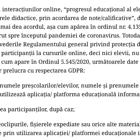
 interacțiunilor online, “progresul educațional al ele
ele didactice, prin acordarea de note/calificative”, 
i mai dea acordul, așa cum apărea în ordinul nr. 4.13
t spre începutul pandemiei de coronavirus. Totoda
vederile Regulamentului general privind protecția d
participanții la cursurile online, deci nici elevii, nu
a cum apare în Ordinul 5.545/2020, următoarele date 
r prelucra cu respectarea GDPR:
numele preșcolarilor/elevilor, numele și prenumele
 utilizează aplicația/ platforma educațională informa
ea participanților, după caz;
oclipurile, fișierele expediate sau orice alte materia
e prin utilizarea aplicației/ platformei educaționale 