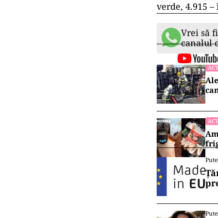
verde, 4.915 – 
Vrei să f
canalul
ACT
Ale
cam
ACT
Ame
fri
Pute
Ță
pr
Pute