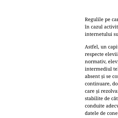
Regulile pe car
în cazul activi
internetului s
Astfel, un capi
respecte elevi
normativ, elevi
intermediul teh
absent și se co
continuare, do
care și rezolva
stabilite de că
conduite adecv
datele de cone