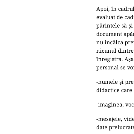
Apoi, în cadrul
evaluat de cadr
părintele să-ș
document apăru
nu încălca pre
nicunul dintre 
înregistra. Aș
personal se vo
-numele și pre
didactice care
-imaginea, voc
-mesajele, vide
date prelucrat