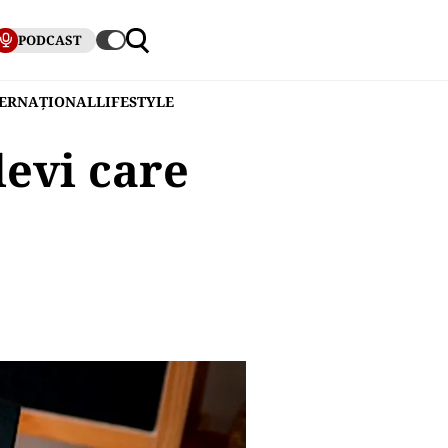
PODCAST
TERNAȚIONAL
LIFESTYLE
levi care