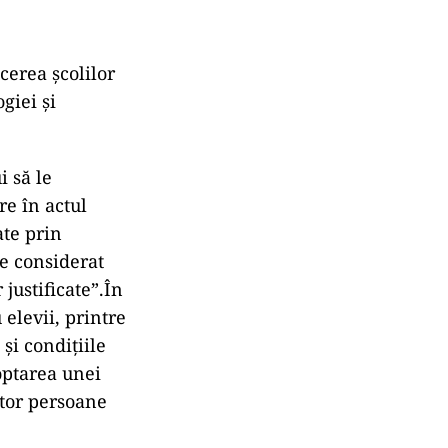
ucerea școlilor
giei și
i să le
re în actul
ate prin
te considerat
justificate”.În
elevii, printre
și condițiile
doptarea unei
ltor persoane