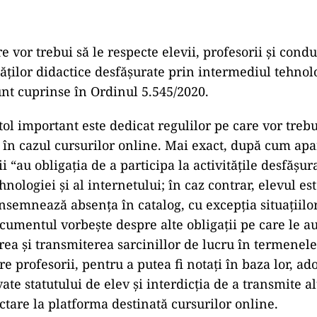
e vor trebui să le respecte elevii, profesorii și cond
tăților didactice desfășurate prin intermediul tehnolo
unt cuprinse în Ordinul 5.545/2020.
tol important este dedicat regulilor pe care vor trebu
i în cazul cursurilor online. Mai exact, după cum apa
i “au obligația de a participa la activitățile desfășur
nologiei și al internetului; în caz contrar, elevul es
nsemnează absența în catalog, cu excepția situațiilor 
cumentul vorbește despre alte obligații pe care le au 
rea și transmiterea sarcinillor de lucru în termenele 
tre profesorii, pentru a putea fi notați în baza lor, a
ate statutului de elev și interdicția de a transmite a
ctare la platforma destinată cursurilor online.