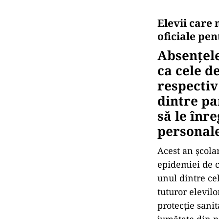
Elevii care 
oficiale pe
Absențele 
ca cele d
respectiv
dintre pa
să le înr
personale
Acest an școla
epidemiei de c
unul dintre cel
tuturor elevilo
protecție sani
jumătate din nu