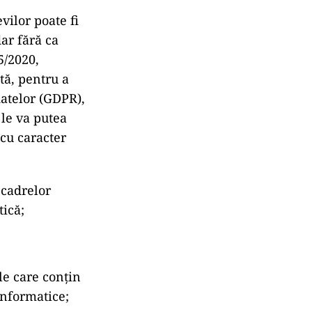
vilor poate fi
dar fără ca
5/2020,
tă, pentru a
atelor (GDPR),
 le va putea
cu caracter
 cadrelor
tică;
le care conțin
informatice;