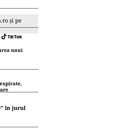
.ro și pe
area unui
expirate,
oare
” în jurul