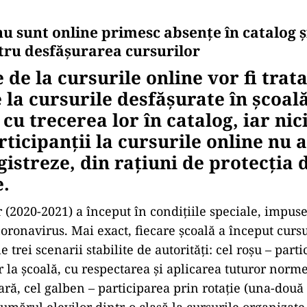
nu sunt online primesc absențe în catalog și
ntru desfășurarea cursurilor
de la cursurile online vor fi trata
e la cursurile desfășurate în școală
 cu trecerea lor în catalog, iar nic
rticipanții la cursurile online nu 
egistreze, din rațiuni de protecția 
.
r (2020-2021) a început în condițiile speciale, impuse
oronavirus. Mai exact, fiecare școală a început cur
e trei scenarii stabilite de autorități: cel roșu – parti
r la școală, cu respectarea și aplicarea tuturor norm
tară, cel galben – participarea prin rotație (una-dou
mărul elevilor dintr-o clasă la cursurile organizate 