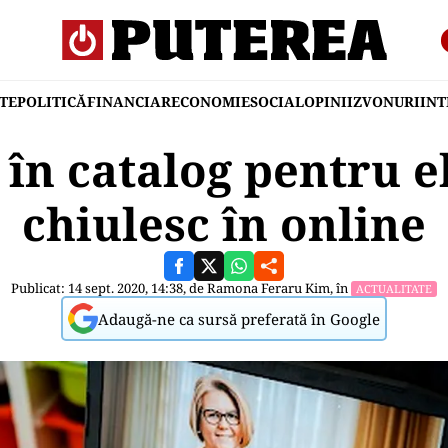
TE
POLITICĂ
FINANCIAR
ECONOMIE
SOCIAL
OPINII
ZVONURI
IN
în catalog pentru e
chiulesc în online
Publicat: 14 sept. 2020, 14:38, de
Ramona Feraru Kim
, în
ACTUALITATE
Adaugă-ne ca sursă preferată în Google