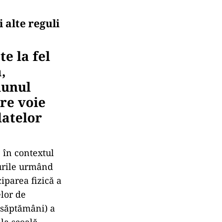
 alte reguli
te la fel
,
iunul
are voie
datelor
 în contextul
surile urmând
ciparea fizică a
elor de
ă săptămâni) a
la școală,