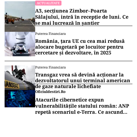
ACTUALITATE
A3, secțiunea Zimbor–Poarta
Sălajului, intră în recepție de luni. Ce
se mai lucrează în șantier
Puterea Financiara
România, țara UE cu cea mai redusă
alocare bugetară pe locuitor pentru
cercetare și dezvoltare, în 2025
Puterea Financiara
Transgaz vrea să devină acționar la
dezvoltatorul unui terminal american
de gaze naturale lichefiate
Oficiuldestiri.ro
Atacurile cibernetice expun
vulnerabilitățile statului român: ANP
repetă scenariul e‑Terra. Ce ascund
comunicările oficiale și cine răspunde
pentru mentenanța IT a instituțiilor
publice