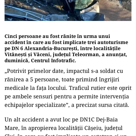
Cinci persoane au fost rănite în urma unui
accident în care au fost implicate trei autoturisme
pe DN 6 Alexandria-Bucureşti, între localităţile
Vităneşti şi Văceni, judeţul Teleorman, a anunţat,
duminică, Centrul Infotrafic.
„Potrivit primelor date, impactul s-a soldat cu
rănirea a 5 persoane, toate primind îngrijiri
medicale la faţa locului. Traficul rutier este oprit
pe ambele sensuri pentru a permite intervenţia
echipajelor specializate”, a precizat sursa citată.
Un alt accident a avut loc pe DN1C Dej-Baia
Mare, în apropierea localităţii Căşeiu, judeţul