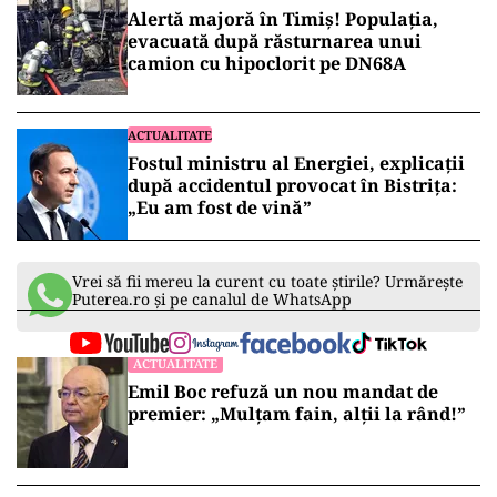
Alertă majoră în Timiș! Populația,
evacuată după răsturnarea unui
camion cu hipoclorit pe DN68A
ACTUALITATE
Fostul ministru al Energiei, explicații
după accidentul provocat în Bistrița:
„Eu am fost de vină”
Vrei să fii mereu la curent cu toate știrile? Urmărește
Puterea.ro și pe canalul de WhatsApp
ACTUALITATE
Emil Boc refuză un nou mandat de
premier: „Mulțam fain, alții la rând!”