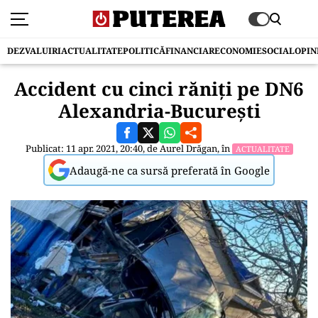
DEZVALUIRI
ACTUALITATE
POLITICĂ
FINANCIAR
ECONOMIE
SOCIAL
OPIN
Accident cu cinci răniți pe DN6
Alexandria-București
Publicat: 11 apr. 2021, 20:40, de
Aurel Drăgan
, în
ACTUALITATE
Adaugă-ne ca sursă preferată în Google