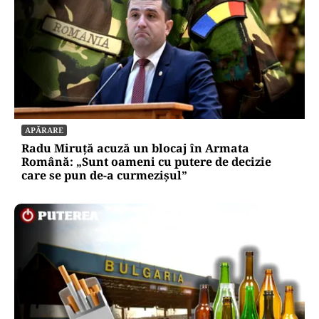
APĂRARE
Radu Miruță acuză un blocaj în Armata
Română: „Sunt oameni cu putere de decizie
care se pun de-a curmezișul”