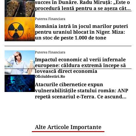
succes în Dunăre. Radu Miruță: „Este o
procedură lentă pentru a se așeza cât
mai bine”
Puterea Financiara
România intră în jocul marilor puteri
pentru uraniul blocat în Niger. Miza:
un stoc de peste 1.000 de tone
Puterea Financiara
Impactul economic al verii infernale
europene: căldura extremă începe să
lovească direct economia
Oficiuldestiri.ro
Atacurile cibernetice expun
vulnerabilitățile statului român: ANP
repetă scenariul e‑Terra. Ce ascund
comunicările oficiale și cine răspunde
pentru mentenanța IT a instituțiilor
publice
Alte Articole Importante