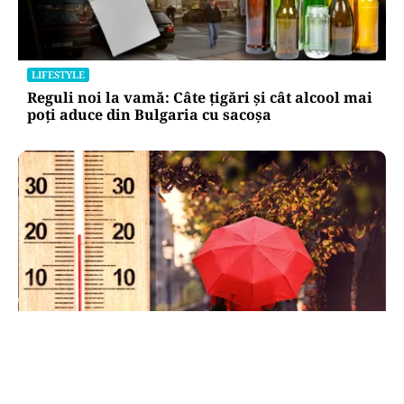
LIFESTYLE
Reguli noi la vamă: Câte țigări și cât alcool mai
poți aduce din Bulgaria cu sacoșa
METEO
Când scad temperaturile în București sub 25 de