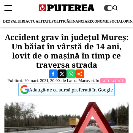
DEZVALUIRI
ACTUALITATE
POLITICĂ
FINANCIAR
ECONOMIE
SOCIAL
OPIN
Accident grav în județul Mureș:
Un băiat în vârstă de 14 ani,
lovit de o mașină în timp ce
traversa strada
Publicat: 20 mart. 2021, 20:00, de
Laura Macovei
, în
ACTUALITATE
Adaugă-ne ca sursă preferată în Google