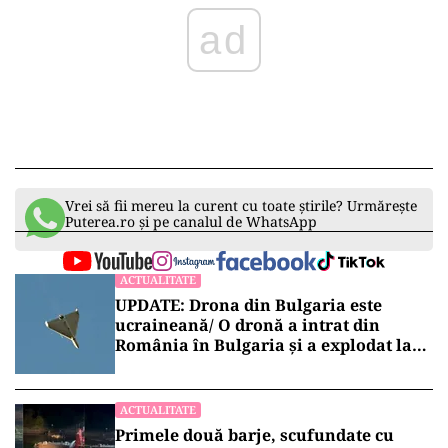
Vrei să fii mereu la curent cu toate știrile? Urmărește
Puterea.ro și pe canalul de WhatsApp
ACTUALITATE
UPDATE: Drona din Bulgaria este
ucraineană/ O dronă a intrat din
România în Bulgaria şi a explodat la
100 de metri de graniţă
ACTUALITATE
Primele două barje, scufundate cu