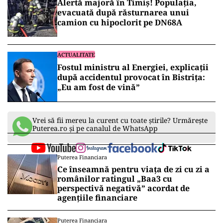
Alertă majoră în Timiș! Populația,
evacuată după răsturnarea unui
camion cu hipoclorit pe DN68A
ACTUALITATE
Fostul ministru al Energiei, explicații
după accidentul provocat în Bistrița:
„Eu am fost de vină”
Vrei să fii mereu la curent cu toate știrile? Urmărește
Puterea.ro și pe canalul de WhatsApp
Puterea Financiara
Ce înseamnă pentru viața de zi cu zi a
românilor ratingul „Baa3 cu
perspectivă negativă” acordat de
agențiile financiare
Puterea Financiara