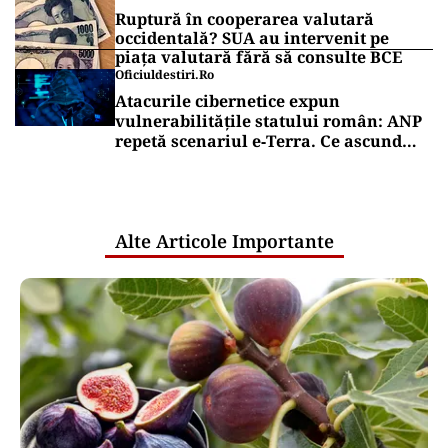
Ruptură în cooperarea valutară
occidentală? SUA au intervenit pe
piața valutară fără să consulte BCE
Oficiuldestiri.ro
Atacurile cibernetice expun
vulnerabilitățile statului român: ANP
repetă scenariul e‑Terra. Ce ascund
comunicările oficiale și cine răspunde
pentru mentenanța IT a instituțiilor
publice
Alte Articole Importante