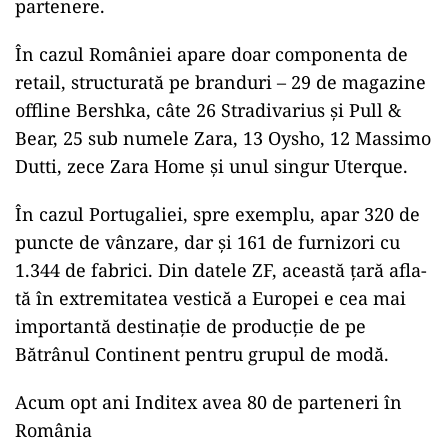
partenere.
În ca­zul României apare doar com­po­nen­ta de
retail, structurată pe bran­duri – 29 de magazine
offline Bershka, câte 26 Stradivarius şi Pull &
Bear, 25 sub numele Zara, 13 Oysho, 12 Massimo
Dutti, zece Zara Home şi unul singur Uterque.
În cazul Portugaliei, spre exem­plu, apar 320 de
puncte de vân­zare, dar şi 161 de furnizori cu
1.344 de fabrici. Din datele ZF, aceas­tă ţară afla­
tă în extremi­ta­tea vestică a Euro­pei e cea mai
im­­por­tantă desti­naţie de pro­ducţie de pe
Bătrânul Continent pentru grupul de modă.
Acum opt ani Inditex avea 80 de parteneri în
România