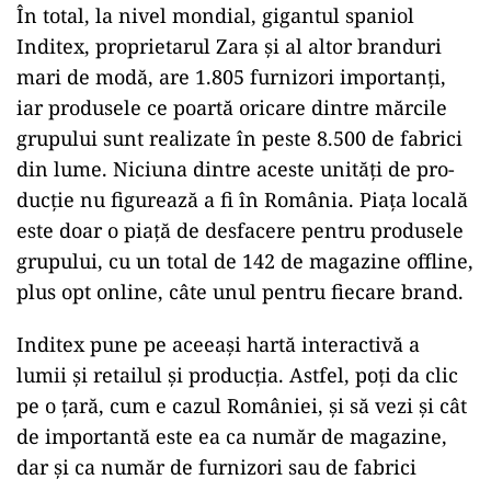
În total, la nivel mondial, gigantul spaniol
Inditex, proprietarul Zara şi al altor branduri
mari de modă, are 1.805 furnizori importanţi,
iar produsele ce poartă oricare dintre mărcile
grupului sunt realizate în peste 8.500 de fabrici
din lume. Niciuna dintre aceste unităţi de pro­
ducţie nu figurează a fi în România. Piaţa locală
este doar o piaţă de des­facere pentru produsele
grupului, cu un total de 142 de magazine of­fline,
plus opt online, câte unul pentru fiecare brand.
Inditex pune pe aceeaşi hartă inter­ac­tivă a
lumii şi retailul şi pro­duc­ţia. Astfel, poţi da clic
pe o ţară, cum e ca­zul României, şi să vezi şi cât
de im­por­tan­tă este ea ca număr de ma­gazine,
dar şi ca număr de fur­ni­zori sau de fa­brici