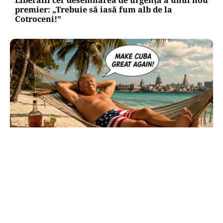
premier: „Trebuie să iasă fum alb de la
Cotroceni!”
INTERNAȚIONAL
Cuba, prinsă în menghină. Marco Rubio
avertizează Havana că nu mai există nicio
„supapă de scăpare”