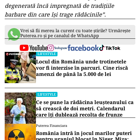
degenerată încă impregnată de tradiţiile
barbare din care îşi trage rădăcinile”.
Vrei să fii mereu la curent cu toate știrile? Urmărește
Puterea.ro și pe canalul de WhatsApp
LIFESTYLE
Locul din România unde trotinetele
vor fi interzise în parcuri. Cine riscă
amenzi de până la 5.000 de lei
LIFESTYLE
Ce se pune la rădăcina leușteanului ca
să crească de doi metri. Calendarul
care îți dublează recolta de frunze
Puterea Financiara
România intră în jocul marilor puteri
pentru uraniul blocat în Niger. Miza: