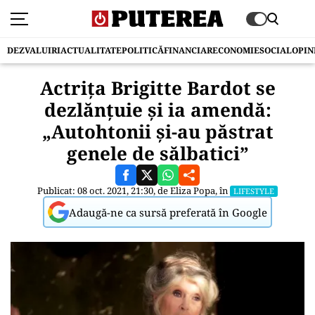
DEZVALUIRI
ACTUALITATE
POLITICĂ
FINANCIAR
ECONOMIE
SOCIAL
OPIN
Actriţa Brigitte Bardot se
dezlănțuie și ia amendă:
„Autohtonii şi-au păstrat
genele de sălbatici”
Publicat: 08 oct. 2021, 21:30, de
Eliza Popa
, în
LIFESTYLE
Adaugă-ne ca sursă preferată în Google