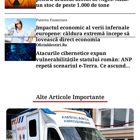
un stoc de peste 1.000 de tone
Puterea Financiara
Impactul economic al verii infernale
europene: căldura extremă începe să
lovească direct economia
Oficiuldestiri.ro
Atacurile cibernetice expun
vulnerabilitățile statului român: ANP
repetă scenariul e‑Terra. Ce ascund
comunicările oficiale și cine răspunde
pentru mentenanța IT a instituțiilor
publice
Alte Articole Importante