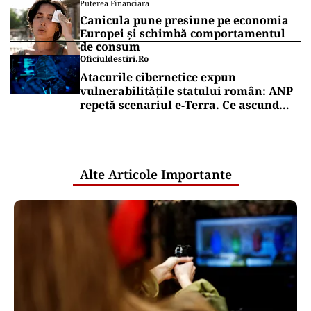
Puterea Financiara
Canicula pune presiune pe economia
Europei și schimbă comportamentul
de consum
Oficiuldestiri.ro
Atacurile cibernetice expun
vulnerabilitățile statului român: ANP
repetă scenariul e‑Terra. Ce ascund
comunicările oficiale și cine răspunde
pentru mentenanța IT a instituțiilor
publice
Alte Articole Importante