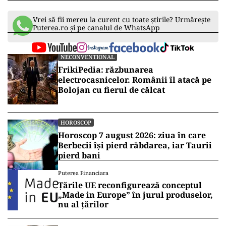
Vrei să fii mereu la curent cu toate știrile? Urmărește
Puterea.ro și pe canalul de WhatsApp
NECONVENTIONAL
FrikiPedia: răzbunarea
electrocasnicelor. Românii îl atacă pe
Bolojan cu fierul de călcat
HOROSCOP
Horoscop 7 august 2026: ziua în care
Berbecii își pierd răbdarea, iar Taurii
pierd bani
Puterea Financiara
Țările UE reconfigurează conceptul
„Made in Europe” în jurul produselor,
nu al țărilor