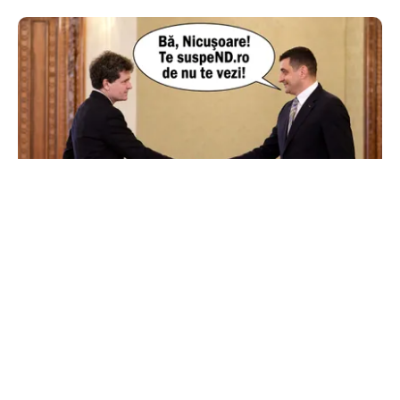
POLITICĂ
AUR și-a făcut site de suspendare. Deocamdată,
Nicușor Dan poate dormi liniștit
TOS
Politica Cookies
Protecția Datelor Personale
Despre Noi
Publicitate
Echipa