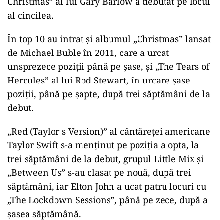
Christmas” al lui Gary Barlow a debutat pe locul
al cincilea.
În top 10 au intrat şi albumul „Christmas” lansat
de Michael Buble în 2011, care a urcat
unsprezece poziţii până pe şase, şi „The Tears of
Hercules” al lui Rod Stewart, în urcare şase
poziţii, până pe şapte, după trei săptămâni de la
debut.
„Red (Taylor s Version)” al cântăreţei americane
Taylor Swift s-a menţinut pe poziţia a opta, la
trei săptămâni de la debut, grupul Little Mix şi
„Between Us” s-au clasat pe nouă, după trei
săptămâni, iar Elton John a ucat patru locuri cu
„The Lockdown Sessions”, până pe zece, după a
şasea săptămână.