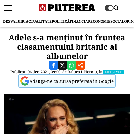
DEZVALUIRI
ACTUALITATE
POLITICĂ
FINANCIAR
ECONOMIE
SOCIAL
OPIN
Adele s-a menţinut în fruntea
clasamentului britanic al
albumelor
Publicat: 06 dec. 2021, 09:00, de
Raluca I. Heroiu
, în
LIFESTYLE
Adaugă-ne ca sursă preferată în Google