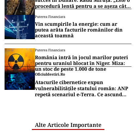
succes în Dunăre. Radu Miruță: „Este o
procedură lentă pentru a se așeza cât
mai bine”
Puterea Financiara
Vin scumpirile la energie: cum ar
putea arăta facturile românilor din
această toamnă
Puterea Financiara
România intră în jocul marilor puteri
pentru uraniul blocat în Niger. Miza:
un stoc de peste 1.000 de tone
Oficiuldestiri.ro
Atacurile cibernetice expun
vulnerabilitățile statului român: ANP
repetă scenariul e‑Terra. Ce ascund
comunicările oficiale și cine răspunde
pentru mentenanța IT a instituțiilor
publice
Alte Articole Importante