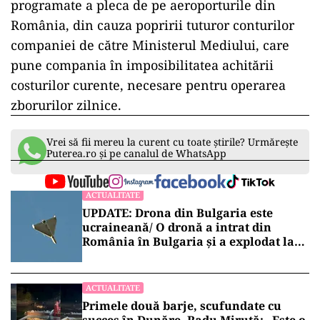
programate a pleca de pe aeroporturile din
România, din cauza popririi tuturor conturilor
companiei de către Ministerul Mediului, care
pune compania în imposibilitatea achitării
costurilor curente, necesare pentru operarea
zborurilor zilnice.
Vrei să fii mereu la curent cu toate știrile? Urmărește
Puterea.ro și pe canalul de WhatsApp
ACTUALITATE
UPDATE: Drona din Bulgaria este
ucraineană/ O dronă a intrat din
România în Bulgaria şi a explodat la
100 de metri de graniţă
ACTUALITATE
Primele două barje, scufundate cu