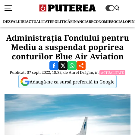
DEZVALUIRI
ACTUALITATE
POLITICĂ
FINANCIAR
ECONOMIE
SOCIAL
OPIN
Administrația Fondului pentru
Mediu a suspendat poprirea
conturilor Blue Air Aviation
Publicat: 07 sept. 2022, 18:32, de
Aurel Drăgan
, în
ACTUALITATE
Adaugă-ne ca sursă preferată în Google