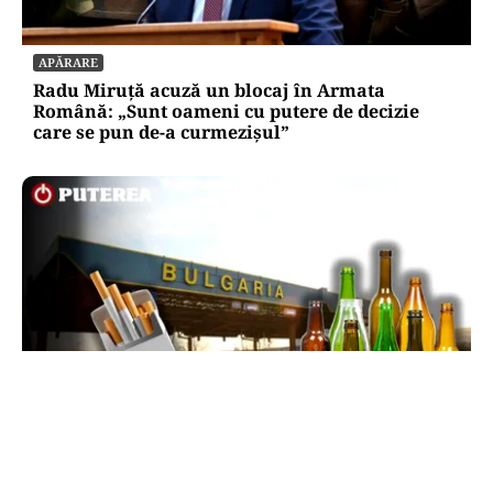
APĂRARE
Radu Miruță acuză un blocaj în Armata
Română: „Sunt oameni cu putere de decizie
care se pun de-a curmezișul”
LIFESTYLE
Reguli noi la vamă: Câte țigări și cât alcool mai