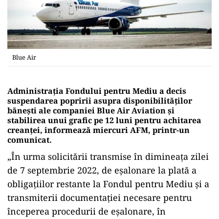
Blue Air
Administraţia Fondului pentru Mediu a decis
suspendarea popririi asupra disponibilităţilor
băneşti ale companiei Blue Air Aviation şi
stabilirea unui grafic pe 12 luni pentru achitarea
creanţei, informează miercuri AFM, printr-un
comunicat.
„În urma solicitării transmise în dimineaţa zilei
de 7 septembrie 2022, de eşalonare la plată a
obligaţiilor restante la Fondul pentru Mediu şi a
transmiterii documentaţiei necesare pentru
începerea procedurii de eşalonare, în