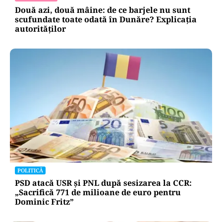
Nicușor Dan poate dormi liniștit
ACTUALITATE
Două azi, două mâine: de ce barjele nu sunt
scufundate toate odată în Dunăre? Explicația
autorităților