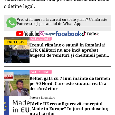
transfera către o clinică de specialitate din
Târgu-Mureş.
Poliţiştii au deschis o anchetă pentru a stabili
cum s-a întâmplat incidentul, în cadrul unui
dosar penal pentru vătămare corporală din
culpă şi nerespectarea regimului armelor.
Din primele informaţii, se pare băiatul ar fi
încercat să se sinucidă, folosind arma de
vânătoare a tatălui său, pe care acesta din urmă
o deţine legal.
Vrei să fii mereu la curent cu toate știrile? Urmărește
Puterea.ro și pe canalul de WhatsApp
ACTUALITATE