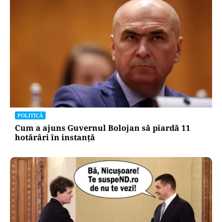
CULTURĂ
Dileme lingvistice: Parlamentul a legalizat
„persoana care are relații asemănătoare
acelora dintre soți”.