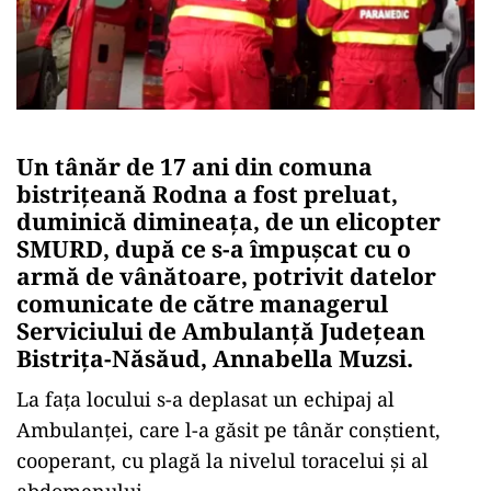
Un tânăr de 17 ani din comuna
bistriţeană Rodna a fost preluat,
duminică dimineaţa, de un elicopter
SMURD, după ce s-a împuşcat cu o
armă de vânătoare, potrivit datelor
comunicate de către managerul
Serviciului de Ambulanţă Judeţean
Bistriţa-Năsăud, Annabella Muzsi.
La faţa locului s-a deplasat un echipaj al
Ambulanţei, care l-a găsit pe tânăr conştient,
cooperant, cu plagă la nivelul toracelui şi al
abdomenului.