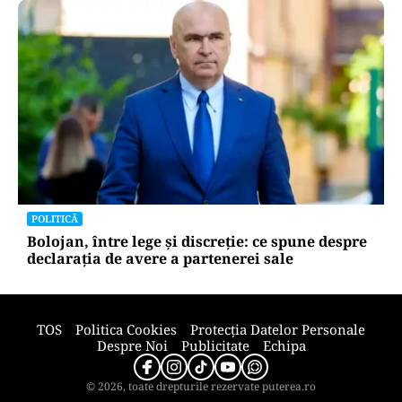
POLITICĂ
PSD atacă USR și PNL după sesizarea la CCR:
„Sacrifică 771 de milioane de euro pentru
Dominic Fritz”