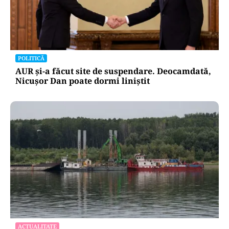
POLITICĂ
Cum a ajuns Guvernul Bolojan să piardă 11
hotărâri în instanță
POLITICĂ
AUR și-a făcut site de suspendare. Deocamdată,