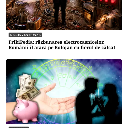
vulnerabilitățile statului român: ANP
repetă scenariul e‑Terra. Ce ascund
comunicările oficiale și cine răspunde
pentru mentenanța IT a instituțiilor
publice
Alte Articole Importante
NECONVENTIONAL
FrikiPedia: răzbunarea electrocasnicelor.