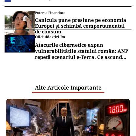
EXCLUSIV
Trenul rămâne o saună în România!
CFR Călători nu are încă aprobat
bugetul de venituri și cheltuieli pentru
2026
ACTUALITATE
Retter, gata cu 7 luni înainte de termen
pe A0 Nord. Care este situația reală a
descărcărilor
Puterea Financiara
Țările UE reconfigurează conceptul
„Made in Europe” în jurul produselor,
nu al țărilor
Puterea Financiara
Canicula pune presiune pe economia
Europei și schimbă comportamentul
de consum
Oficiuldestiri.ro
Atacurile cibernetice expun