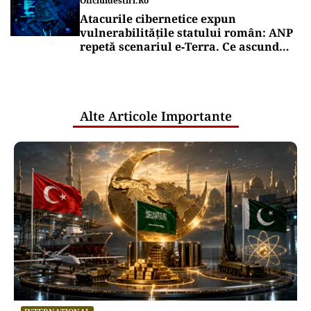
Oficiuldestiri.ro
Atacurile cibernetice expun
vulnerabilitățile statului român: ANP
repetă scenariul e‑Terra. Ce ascund
comunicările oficiale și cine răspunde
pentru mentenanța IT a instituțiilor
publice
Alte Articole Importante