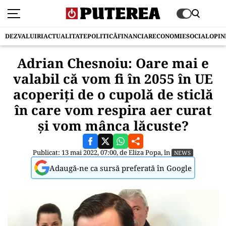
DEZVALUIRI
ACTUALITATE
POLITICĂ
FINANCIAR
ECONOMIE
SOCIAL
OPIN
Adrian Chesnoiu: Oare mai e
valabil că vom fi în 2055 în UE
acoperiți de o cupolă de sticlă
în care vom respira aer curat
și vom mânca lăcuste?
Publicat: 13 mai 2022, 07:00, de
Eliza Popa
, în
NEWS
Adaugă-ne ca sursă preferată în Google