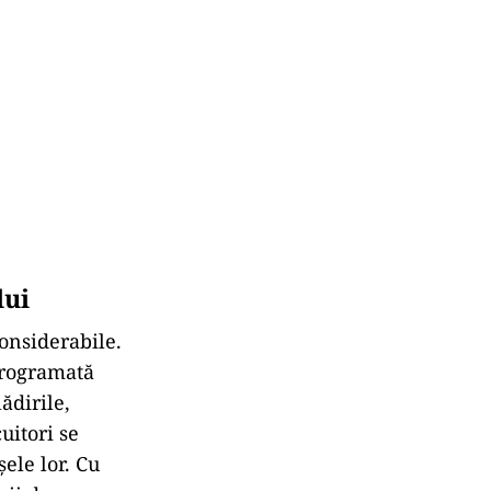
lui
considerabile.
programată
lădirile,
uitori se
ele lor. Cu