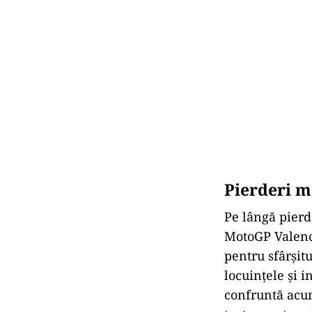
Pierderi ma
Pe lângă pierd
MotoGP Valenc
pentru sfârșitu
locuințele și i
confruntă acum