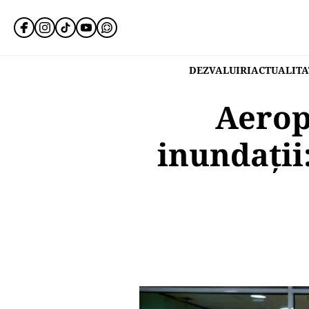
DEZVALUIRI
ACTUALITA
Aeropo
inundații: