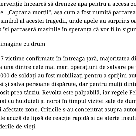
tervenție încearcă să dreneze apa pentru a accesa zo
me. „Capcana morții”, așa cum a fost numită parcarea
n simbol al acestei tragedii, unde apele au surprins 
 își parcaseră mașinile în speranța că vor fi în sigur
17 victime confirmate în întreaga țară, majoritatea d
la una dintre cele mai mari operațiuni de salvare pe
00 de soldați au fost mobilizați pentru a sprijini aut
si și salva persoane dispărute, dar pentru mulți dintr
sosit prea târziu. Revolta este palpabilă, iar regele F
at cu huiduieli și noroi în timpul vizitei sale de du
 afectate zone. Criticile s-au concentrat asupra autor
 le acuză de lipsă de reacție rapidă și de alerte insu
erile de vieți.