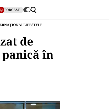
PODCAST
TERNAȚIONAL
LIFESTYLE
izat de
i panică în