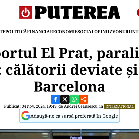
TE
POLITICĂ
FINANCIAR
ECONOMIE
SOCIAL
OPINII
ZVONURI
IN
rtul El Prat, paral
 călătorii deviate ș
Barcelona
Publicat: 04 nov. 2024, 19:49, de
Andrei Ceausescu
, în
INTERNAȚIONAL
Adaugă-ne ca sursă preferată în Google