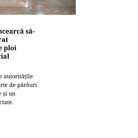
încearcă să-
rat
e ploi
ial
 autoritățile
arte de pârâuri
 și un
ctate.