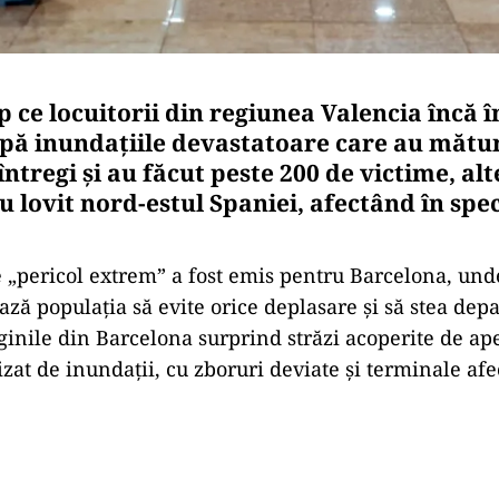
p ce locuitorii din regiunea Valencia încă 
upă inundațiile devastatoare care au mătu
ntregi și au făcut peste 200 de victime, alt
u lovit nord-estul Spaniei, afectând în spec
 „pericol extrem” a fost emis pentru Barcelona, unde
ază populația să evite orice deplasare și să stea dep
ginile din Barcelona surprind străzi acoperite de ape
zat de inundații, cu zboruri deviate și terminale afe