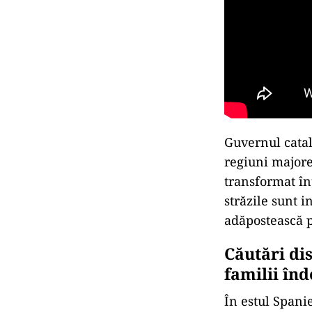
Guvernul catal
regiuni majore,
transformat înt
străzile sunt i
adăpostească pe
Căutări dis
familii înd
În estul Spani