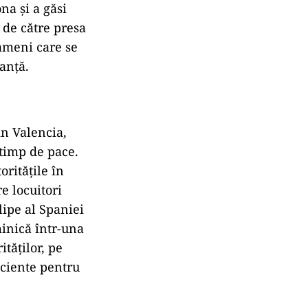
na și a găsi
 de către presa
oameni care se
anță.
in Valencia,
 timp de pace.
oritățile în
e locuitori
elipe al Spaniei
minică într-una
ităților, pe
ficiente pentru