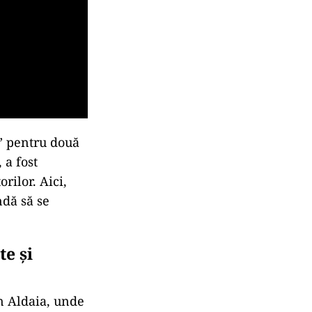
e” pentru două
 a fost
rilor. Aici,
ndă să se
te și
in Aldaia, unde