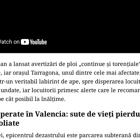
an a lansat avertizări de ploi „continue și torențial
 iar orașul Tarragona, unul dintre cele mai afectate,
r-un veritabil labirint de ape, spre disperarea locuito
nundate, iar locuitorii primesc alerte care le recoma
 cât posibil la înălțime.
perate în Valencia: sute de vieți pierdu
oliate
ei, epicentrul dezastrului este parcarea subterană d