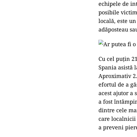
echipele de in
posibile victi
locală, este u
adăposteau sau
Cu cel puțin 2
Spania asistă 
Aproximativ 2.0
efortul de a gă
acest ajutor a 
a fost întâmpin
dintre cele mai
care localnicii
a preveni pierd