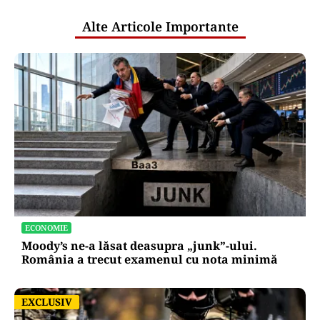
Alte Articole Importante
ECONOMIE
Moody’s ne-a lăsat deasupra „junk”-ului.
România a trecut examenul cu nota minimă
EXCLUSIV
EXCLUSIV