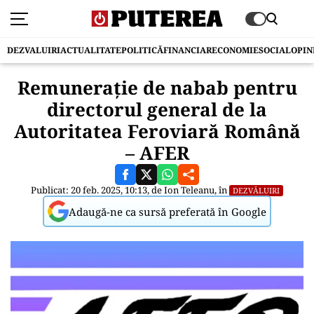
DEZVALUIRI
ACTUALITATE
POLITICĂ
FINANCIAR
ECONOMIE
SOCIAL
OPIN
Remunerație de nabab pentru
directorul general de la
Autoritatea Feroviară Română
– AFER
Publicat: 20 feb. 2025, 10:13, de
Ion Teleanu
, în
DEZVĂLUIRI
Adaugă-ne ca sursă preferată în Google