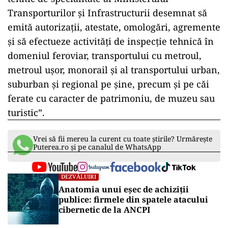
Transporturilor şi Infrastructurii desemnat să
emită autorizaţii, atestate, omologări, agremente
şi să efectueze activităţi de inspecţie tehnică în
domeniul feroviar, transportului cu metroul,
metroul uşor, monorail şi al transportului urban,
suburban şi regional pe şine, precum şi pe căi
ferate cu caracter de patrimoniu, de muzeu sau
turistic”.
Vrei să fii mereu la curent cu toate știrile? Urmărește
Puterea.ro și pe canalul de WhatsApp
DEZVĂLUIRI
Anatomia unui eșec de achiziții
publice: firmele din spatele atacului
cibernetic de la ANCPI