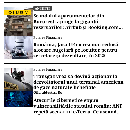
ANCHETE
EXCLUSIV
Scandalul apartamentelor din
București ajunge la giganții
rezervărilor: Airbnb și Booking.com
anunță măsuri și cer respectarea legii
Puterea Financiara
România, țara UE cu cea mai redusă
alocare bugetară pe locuitor pentru
cercetare și dezvoltare, în 2025
Puterea Financiara
Transgaz vrea să devină acționar la
dezvoltatorul unui terminal american
de gaze naturale lichefiate
Oficiuldestiri.ro
Atacurile cibernetice expun
vulnerabilitățile statului român: ANP
repetă scenariul e‑Terra. Ce ascund
comunicările oficiale și cine răspunde
pentru mentenanța IT a instituțiilor
publice