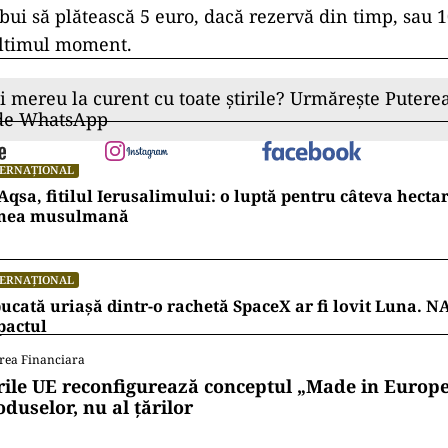
lii din Fujikawaguchiko au blocat priveliștea de la u
locuri pentru fotografii din Japonia cu o barieră ma
raja comportamentul inadecvat al vizitatorilor. Locui
iștii străini aruncă gunoaie și parchează ilegal, cău
aglomerării turistice nu este, însă, doar în Japonia.
in Roma au introdus o taxă pentru accesul în zona de
 care, în trecut, putea fi vizitată gratuit. Taxa are sc
ul de vizitatori și de a strânge fonduri pentru între
.
iștii de o zi care vizitează orașul în anumite perioade
rebui să plătească 5 euro, dacă rezervă din timp, sau 
ultimul moment.
ii mereu la curent cu toate știrile? Urmărește Puterea