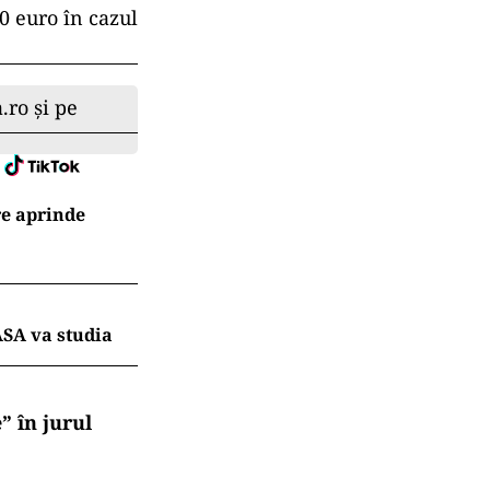
nul dintre cele
re, neagră,
torii au
tând fotografia
 Luni,
 belvedere a
opul de a
ținerea
, între aprilie
10 euro în cazul
.ro și pe