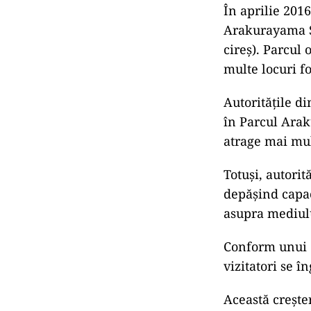
floare, oferin
Însă chiar și p
cetățenilor”, 
„Avem un 
Shigeru H
„Pentru a 
decis să t
primarul.
10.000 de
În aprilie 2016
Arakurayama Se
cireș). Parcul
multe locuri f