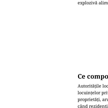
Autoritățile d
în Parcul Arak
atrage mai mul
Totuși, autorit
depășind capac
asupra mediului
Conform unui c
vizitatori se î
Această crește
explozivă alim