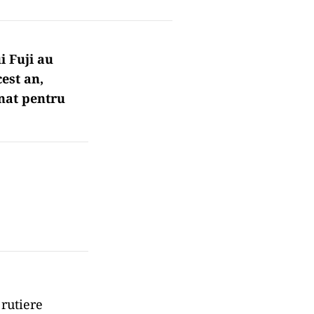
i Fuji au
cest an,
onat pentru