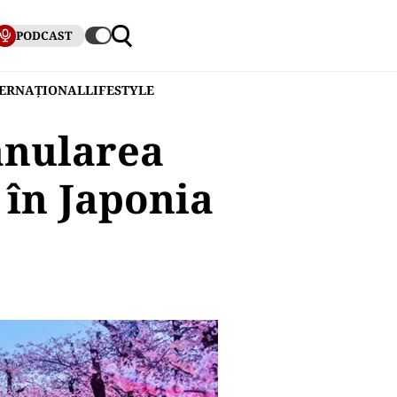
PODCAST
TERNAȚIONAL
LIFESTYLE
 anularea
r în Japonia