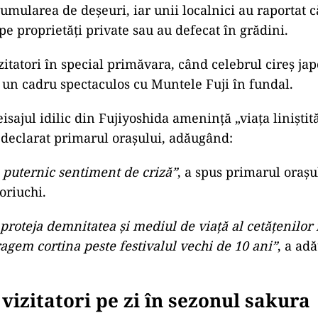
ad
, copleșiți de valul de vizitatori
i care a sosit în orașul Fujiyoshida a provocat blocaje
umularea de deșeuri, iar unii localnici au raportat că
pe proprietăți private sau au defecat în grădini.
zitatori în special primăvara, când celebrul cireș jap