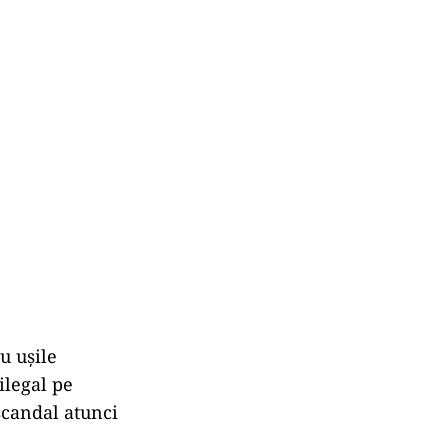
în fiecare an,
zonei și de a
în zonă”.
escut dramatic,
un impact grav
.000 de
 cireșilor.
popularitatea