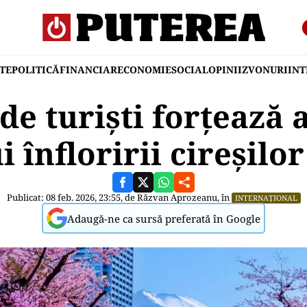
TE
POLITICĂ
FINANCIAR
ECONOMIE
SOCIAL
OPINII
ZVONURI
IN
de turiști forțează
i înfloririi cireșilo
Publicat: 08 feb. 2026, 23:55, de
Răzvan Aprozeanu
, în
INTERNAȚIONAL
Adaugă-ne ca sursă preferată în Google