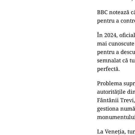
Ce compo
Autoritățile lo
locuințelor pri
proprietăți, a
când rezidenții
BBC notează că
pentru a contro