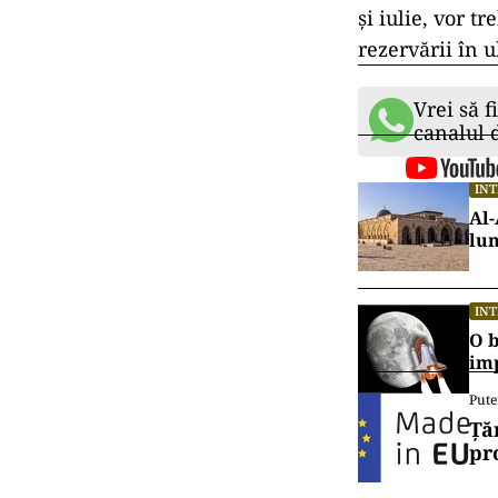
În 2024, oficia
mai cunoscute 
pentru a descu
semnalat că tur
perfectă.
Problema supra
autoritățile d
Fântânii Trevi,
gestiona număr
monumentului
La Veneția, tur
și iulie, vor t
rezervării în 
Vrei să f