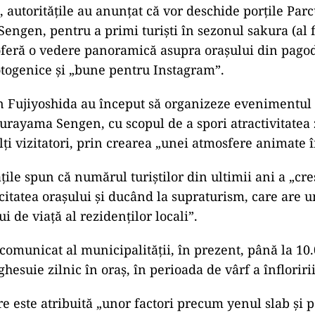
d un cadru spectaculos cu Muntele Fuji în fundal.
eisajul idilic din Fujiyoshida amenință „viața liniștit
a declarat primarul orașului, adăugând:
puternic sentiment de criză”
, a spus primarul orașu
oriuchi.
proteja demnitatea și mediul de viață al cetățenilor 
ragem cortina peste festivalul vechi de 10 ani”
, a ad
 vizitatori pe zi în sezonul sakura
, autoritățile au anunțat că vor deschide porțile Parc
ngen, pentru a primi turiști în sezonul sakura (al f
 oferă o vedere panoramică asupra orașului din pago
otogenice și „bune pentru Instagram”.