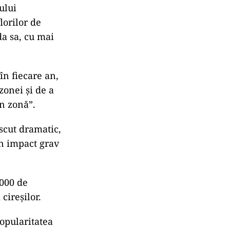
ă a
lui,
noștri, am
ăugat
ului
lorilor de
da sa, cu mai