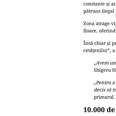
Localnicii
Valul de turișt
constante și ac
pătruns ilegal 
Zona atrage vi