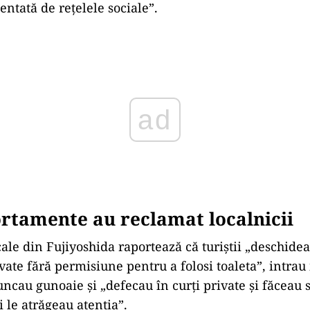
in Fujiyoshida au început să organizeze evenimentul 
urayama Sengen, cu scopul de a spori atractivitatea 
ți vizitatori, prin crearea „unei atmosfere animate 
ățile spun că numărul turiștilor din ultimii ani a „cr
itatea orașului și ducând la supraturism, care are 
 de viață al rezidenților locali”.
omunicat al municipalității, în prezent, până la 10
nghesuie zilnic în oraș, în perioada de vârf a înfloririi
re este atribuită „unor factori precum yenul slab și 
entată de rețelele sociale”.