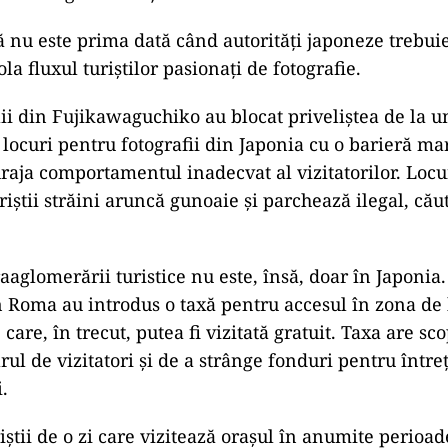
ad
rtamente au reclamat localnicii
cale din Fujiyoshida raportează că turiștii „deschidea
vate fără permisiune pentru a folosi toaleta”, intrau 
runcau gunoaie și „defecau în curți private și făceau 
 le atrăgeau atenția”.
 nu este prima dată când autorități japoneze trebuie
la fluxul turiștilor pasionați de fotografie.