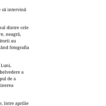
u ușile
ilegal pe
scandal atunci
 să intervină